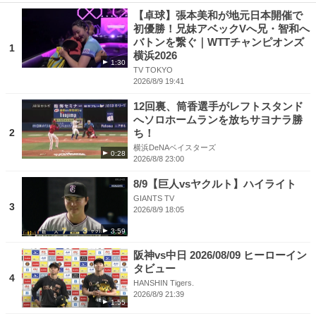
【卓球】張本美和が地元日本開催で
初優勝！兄妹アベックVへ兄・智和へ
バトンを繋ぐ｜WTTチャンピオンズ
1
横浜2026
1:30
TV TOKYO
2026/8/9 19:41
12回裏、筒香選手がレフトスタンド
へソロホームランを放ちサヨナラ勝
2
ち！
横浜DeNAベイスターズ
0:28
2026/8/8 23:00
8/9【巨人vsヤクルト】ハイライト
GIANTS TV
3
2026/8/9 18:05
3:59
阪神vs中日 2026/08/09 ヒーローイン
タビュー
4
HANSHIN Tigers.
2026/8/9 21:39
1:55