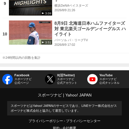
9
横浜DeNAベイスターズ
2026/8/9 21:26
3:09
8月9日 北海道日本ハムファイターズ
対 東北楽天ゴールデンイーグルス ハ
10
イライト
パーソル パ・リーグTV
3:51
2026/8/9 17:02
※24時間以内の回数を集計
Facebook
X(旧Twitter)
YouTube
スポーツナビ
スポーツナビ
スポーツナビ
公式ページ
公式アカウント
公式チャンネル
スポーツナビ
Yahoo! JAPAN
スポーツナビはYahoo! JAPANのサービスであり、LINEヤフー株式会社がス
ポーツナビ株式会社と協力して運営しています。
プライバシーポリシー
プライバシーセンター
規約
会社概要