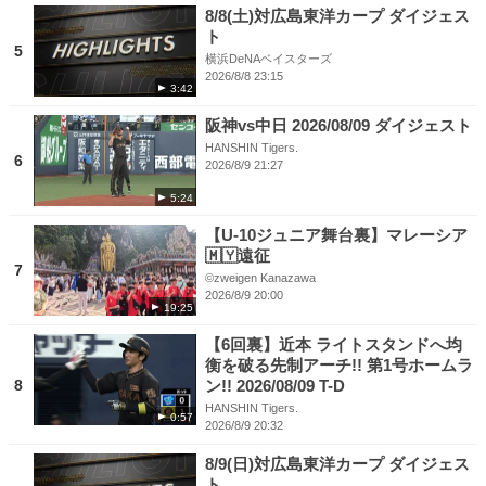
8/8(土)対広島東洋カープ ダイジェス
ト
5
横浜DeNAベイスターズ
2026/8/8 23:15
3:42
阪神vs中日 2026/08/09 ダイジェスト
HANSHIN Tigers.
6
2026/8/9 21:27
5:24
【U-10ジュニア舞台裏】マレーシア
🇲🇾遠征
7
©︎zweigen Kanazawa
2026/8/9 20:00
19:25
【6回裏】近本 ライトスタンドへ均
衡を破る先制アーチ!! 第1号ホームラ
8
ン!! 2026/08/09 T-D
HANSHIN Tigers.
0:57
2026/8/9 20:32
8/9(日)対広島東洋カープ ダイジェス
ト