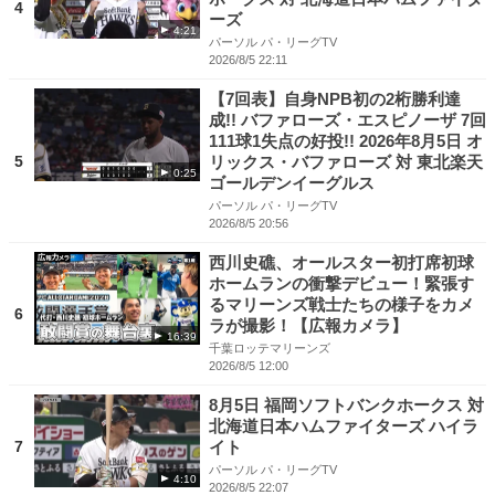
4
ーズ
4:21
パーソル パ・リーグTV
2026/8/5 22:11
【7回表】自身NPB初の2桁勝利達
成!! バファローズ・エスピノーザ 7回
111球1失点の好投!! 2026年8月5日 オ
5
リックス・バファローズ 対 東北楽天
0:25
ゴールデンイーグルス
パーソル パ・リーグTV
2026/8/5 20:56
西川史礁、オールスター初打席初球
ホームランの衝撃デビュー！緊張す
るマリーンズ戦士たちの様子をカメ
6
ラが撮影！【広報カメラ】
16:39
千葉ロッテマリーンズ
2026/8/5 12:00
8月5日 福岡ソフトバンクホークス 対
北海道日本ハムファイターズ ハイラ
7
イト
パーソル パ・リーグTV
4:10
2026/8/5 22:07