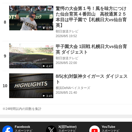
驚愕の大会第１号！風を味方につけ
た仙台育英４番田山 高校通算２５
本目は甲子園で【札幌日大vs仙台育
8
英】
0:53
朝日放送テレビ
2026/8/5 19:52
甲子園大会 1回戦 札幌日大vs仙台育
英 ダイジェスト
9
朝日放送テレビ
2026/8/5 22:00
4:47
8/5(水)対阪神タイガース ダイジェス
ト
10
横浜DeNAベイスターズ
2026/8/5 21:40
3:45
※24時間以内の回数を集計
Facebook
X(旧Twitter)
YouTube
スポーツナビ
スポーツナビ
スポーツナビ