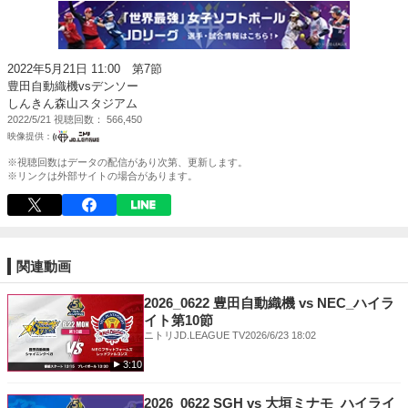
2022年5月21日 11:00 第7節
豊田自動織機vsデンソー
しんきん森山スタジアム
2022/5/21
視聴回数
566,450
※視聴回数はデータの配信があり次第、更新します。
※リンクは外部サイトの場合があります。
関連動画
2026_0622 豊田自動織機 vs NEC_ハイラ
イト第10節
ニトリJD.LEAGUE TV
2026/6/23 18:02
3:10
2026_0622 SGH vs 大垣ミナモ_ハイライ