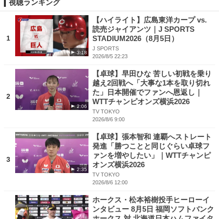
視聴ランキング
【ハイライト】広島東洋カープ vs.
読売ジャイアンツ｜J SPORTS
1
STADIUM2026（8月5日）
J SPORTS
3:18
2026/8/5 22:23
【卓球】早田ひな 苦しい初戦を乗り
越え2回戦へ「大事な1本を取り切れ
た」日本開催でファンへ恩返し｜
2
WTTチャンピオンズ横浜2026
2:06
TV TOKYO
2026/8/6 9:00
【卓球】張本智和 連覇へストレート
発進「勝つことと同じぐらい卓球フ
ァンを増やしたい」｜WTTチャンピ
3
オンズ横浜2026
2:35
TV TOKYO
2026/8/6 12:00
ホークス・松本裕樹投手ヒーローイ
ンタビュー 8月5日 福岡ソフトバンク
ホークス 対 北海道日本ハムファイタ