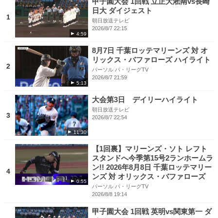
甲子園大会 1回戦 立正大淞南vs長崎
日大 ダイジェスト
1
朝日放送テレビ
2026/8/7 22:15
4:59
8月7日 千葉ロッテマリーンズ 対 オ
リックス・バファローズ ハイライト
2
パーソル パ・リーグTV
2026/8/7 21:59
5:13
大会第3日 デイリーハイライト
朝日放送テレビ
3
2026/8/7 22:54
11:30
【1回裏】マリーンズ・ソト レフト
スタンドへ今季第15号2ランホームラ
ン!! 2026年8月8日 千葉ロッテマリー
4
ンズ 対 オリックス・バファローズ
0:55
パーソル パ・リーグTV
2026/8/8 19:14
甲子園大会 1回戦 英明vs関東第一 ダ