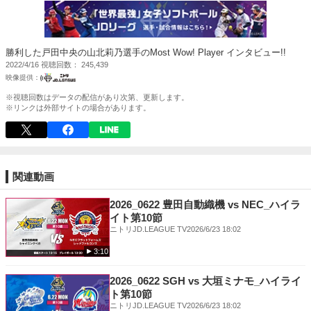
勝利した戸田中央の山北莉乃選手のMost Wow! Player インタビュー!!
2022/4/16
視聴回数
245,439
※視聴回数はデータの配信があり次第、更新します。
※リンクは外部サイトの場合があります。
関連動画
2026_0622 豊田自動織機 vs NEC_ハイラ
イト第10節
ニトリJD.LEAGUE TV
2026/6/23 18:02
3:10
2026_0622 SGH vs 大垣ミナモ_ハイライ
ト第10節
ニトリJD.LEAGUE TV
2026/6/23 18:02