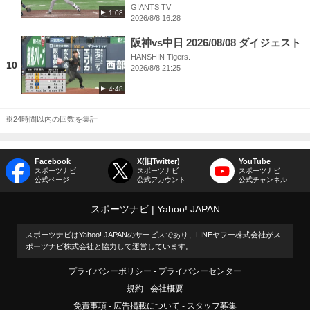
GIANTS TV
1:08
2026/8/8 16:28
阪神vs中日 2026/08/08 ダイジェスト
HANSHIN Tigers.
10
2026/8/8 21:25
4:48
※24時間以内の回数を集計
Facebook
X(旧Twitter)
YouTube
スポーツナビ
スポーツナビ
スポーツナビ
公式ページ
公式アカウント
公式チャンネル
スポーツナビ
Yahoo! JAPAN
スポーツナビはYahoo! JAPANのサービスであり、LINEヤフー株式会社がス
ポーツナビ株式会社と協力して運営しています。
プライバシーポリシー
プライバシーセンター
規約
会社概要
免責事項
広告掲載について
スタッフ募集