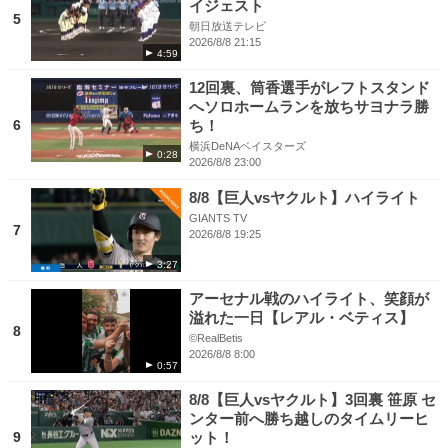
イジェスト
5
朝日放送テレビ
2026/8/8 21:15
4:59
12回裏、筒香選手がレフトスタンド
へソロホームランを放ちサヨナラ勝
6
ち！
横浜DeNAベイスターズ
0:28
2026/8/8 23:00
8/8【巨人vsヤクルト】ハイライト
GIANTS TV
7
2026/8/8 19:25
3:27
アーセナル戦のハイライト、笑顔が
溢れた一日【レアル・ベティス】
8
©RealBetis
2026/8/8 8:00
0:57
8/8【巨人vsヤクルト】3回裏 笹原 セ
ンター前へ勝ち越しのタイムリーヒ
9
ット！