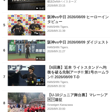
横浜DeNAベイスターズ
2026/8/8 23:15
3:42
阪神vs中日 2026/08/09 ヒーローイン
タビュー
5
HANSHIN Tigers.
2026/8/9 21:39
1:55
阪神vs中日 2026/08/09 ダイジェスト
HANSHIN Tigers.
6
2026/8/9 21:27
5:24
【6回裏】近本 ライトスタンドへ均
衡を破る先制アーチ!! 第1号ホームラ
7
ン!! 2026/08/09 T-D
HANSHIN Tigers.
0:57
2026/8/9 20:32
【U-10ジュニア舞台裏】マレーシア
🇲🇾遠征
8
©︎zweigen Kanazawa
2026/8/9 20:00
19:25