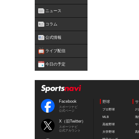
ニュース
コラム
公式情報
ライブ配信
今日の予定
Facebook
野球
サ
スポーツナビ
プロ野球
J
公式ページ
MLB
海
X（旧Twitter）
高校野球
サ
スポーツナビ
公式アカウント
大学野球
高