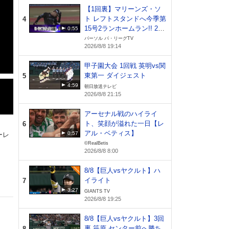
【1回裏】マリーンズ・ソ
ト レフトスタンドへ今季第
4
15号2ランホームラン!! 202
0:55
6年8月8日 千葉ロッテマリ
パーソル パ・リーグTV
2026/8/8 19:14
ーンズ 対 オリックス・バ
ファローズ
甲子園大会 1回戦 英明vs関
東第一 ダイジェスト
5
4:59
朝日放送テレビ
2026/8/8 21:15
アーセナル戦のハイライ
ト、笑顔が溢れた一日【レ
6
アル・ベティス】
0:57
ーレ
©RealBetis
2026/8/8 8:00
8/8【巨人vsヤクルト】ハ
イライト
7
3:27
GIANTS TV
2026/8/8 19:25
8/8【巨人vsヤクルト】3回
裏 笹原 センター前へ勝ち
8