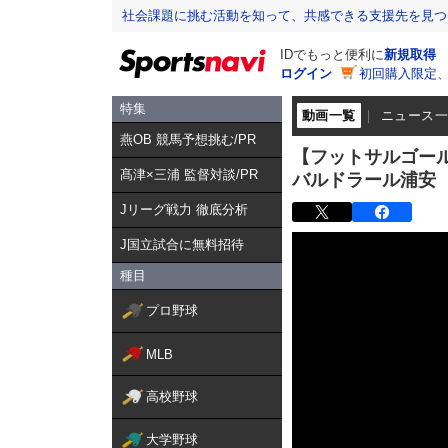
社会課題に挑む活動を知って、共感できる支援先を見つ
IDでもっと便利に
新規取得
ログイン
初回購入限定
特集
動画一覧
ニュース
燕OB 競馬予想挑む/PR
【フットサルゴー
髙津×三浦 監督対談/PR
バルドラール浦安
Jリーグ戦力 徹底分析
J国立試合に無料招待
種目
プロ野球
MLB
高校野球
大学野球