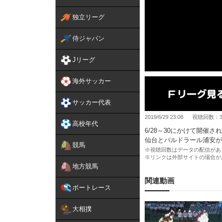
独立リーグ
侍ジャパン
Jリーグ
海外サッカー
サッカー代表
2019/6/29 23:08
視聴回数：35
高校年代
6/28～30にかけて開催
仙台とバルドラール浦安が
競馬
※視聴回数はデータの配信があ
※リンクは外部サイトの場合が
地方競馬
関連動画
ボートレース
大相撲