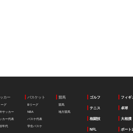
ッカー
バスケット
競馬
ゴルフ
フィギ
リーグ
Bリーグ
競馬
テニス
卓球
外サッカー
NBA
地方競馬
格闘技
大相撲
ッカー代表
バスケ代表
校年代
学生バスケ
NFL
ボート