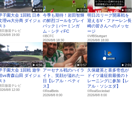
4:58
0:19
0:05
甲子園大会 1回戦 日本
今季も期待！岩田智輝
明日J1リーグ開幕戦を
文理vs大分商 ダイジェ
の鮮烈ゴールをプレイ
迎えるV・ファーレン長
スト
バック | バーミンガ
崎の皆さんへのメッセ
朝日放送テレビ
ム・シティFC
ージ
026/8/8 19:00
©BCFC
©VfBStuttgart
2026/8/8 18:30
2026/8/8 18:00
4:56
0:57
2:01
甲子園大会 1回戦 遊学
アーセナル戦のハイラ
久保建英と喜多壱也が
館vs青森山田 ダイジェ
イト、笑顔が溢れた一
ドイツ遠征前最後のト
スト
日【レアル・ベティ
レーニングに参加【レ
朝日放送テレビ
ス】
アル・ソシエダ】
026/8/8 12:00
©RealBetis
©RealSociedad
2026/8/8 8:00
2026/8/8 8:00