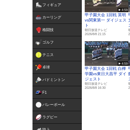
フィギュア
4:59
甲子園大会 1回戦 英明
カーリング
vs関東第一 ダイジェス
ト
格闘技
朝日放送テレビ
2026/8/8 21:15
2
ゴルフ
テニス
4:59
卓球
甲子園大会 1回戦 白樺
学園vs東日大昌平 ダイ
ジェスト
バドミントン
朝日放送テレビ
2026/8/8 16:30
2
F1
バレーボール
ラグビー
陸上