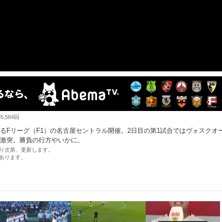
,584回
されるFリーグ（F1）の名古屋セントラル開催。2日目の第1試合ではヴォスクオ
激突。勝負の行方やいかに。
り次第、更新します。
あります。