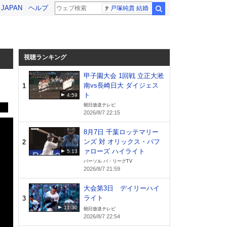
! JAPAN
ヘルプ
戸塚純貴 結婚
検索
視聴ランキング
甲子園大会 1回戦 立正大淞
S
南vs長崎日大 ダイジェス
1
ト
4:59
朝日放送テレビ
2026/8/7 22:15
8月7日 千葉ロッテマリー
ンズ 対 オリックス・バフ
2
ァローズ ハイライト
5:13
パーソル パ・リーグTV
2026/8/7 21:59
大会第3日 デイリーハイ
ライト
3
11:30
朝日放送テレビ
2026/8/7 22:54