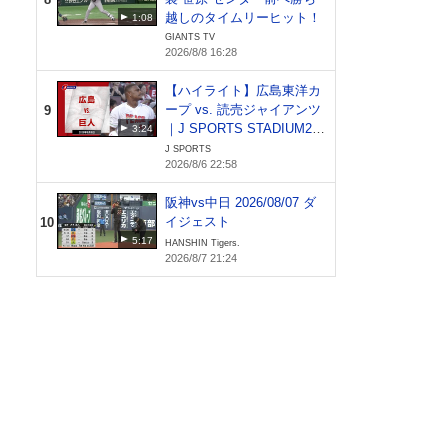
越しのタイムリーヒット！
1:08
GIANTS TV
2026/8/8 16:28
【ハイライト】広島東洋カ
ープ vs. 読売ジャイアンツ
9
｜J SPORTS STADIUM20
3:24
26（8月6日）
J SPORTS
2026/8/6 22:58
阪神vs中日 2026/08/07 ダ
イジェスト
10
5:17
HANSHIN Tigers.
2026/8/7 21:24