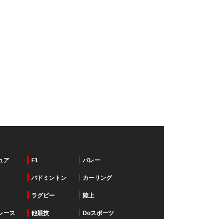
ュア
F1
バレー
バドミントン
カーリング
ラグビー
陸上
レース
他競技
Doスポーツ