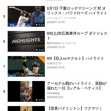
8月7日 千葉ロッテマリーンズ 対 オ
リックス・バファローズ ハイライト
5
パーソル パ・リーグTV
2026/8/7 21:59
5:13
8/8(土)対広島東洋カープ ダイジェス
ト
6
横浜DeNAベイスターズ
2026/8/8 23:15
3:42
8/8【巨人vsヤクルト】ハイライト
GIANTS TV
7
2026/8/8 19:25
3:27
アーセナル戦のハイライト、笑顔が
溢れた一日【レアル・ベティス】
8
©RealBetis
2026/8/8 8:00
0:57
【世界バドミントン】フクマツ｜