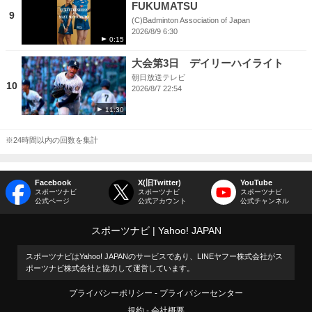
FUKUMATSU
9
(C)Badminton Association of Japan
2026/8/9 6:30
0:15
大会第3日 デイリーハイライト
朝日放送テレビ
10
2026/8/7 22:54
11:30
※24時間以内の回数を集計
Facebook
X(旧Twitter)
YouTube
スポーツナビ
スポーツナビ
スポーツナビ
公式ページ
公式アカウント
公式チャンネル
スポーツナビ
Yahoo! JAPAN
スポーツナビはYahoo! JAPANのサービスであり、LINEヤフー株式会社がス
ポーツナビ株式会社と協力して運営しています。
プライバシーポリシー
プライバシーセンター
規約
会社概要