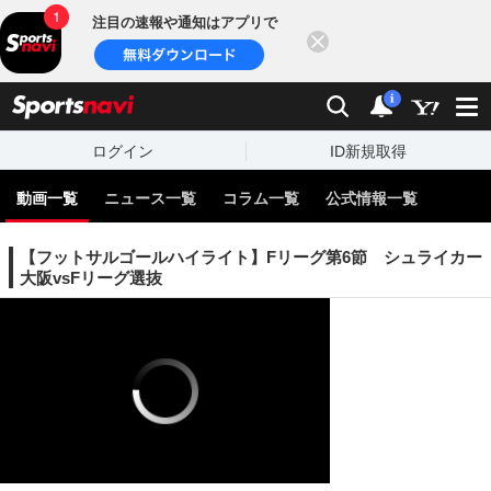
注目の速報や通知はアプリで
閉じる
sports
検索
通知
i
ログイン
ID新規取得
動画一覧
ニュース一覧
コラム一覧
公式情報一覧
【フットサルゴールハイライト】Fリーグ第6節 シュライカー
大阪vsFリーグ選抜