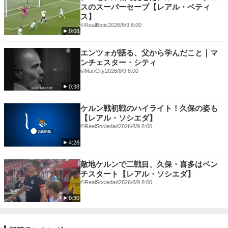
スのスーパーセーブ【レアル・ベティ
ス】
©RealBetis
2026/8/9 8:00
0:08
エンツォが語る、父から学んだこと｜マ
ンチェスター・シティ
©ManCity
2026/8/9 8:00
0:38
ケルン戦初戦のハイライト！久保の姿も
【レアル・ソシエダ】
©RealSociedad
2026/8/9 8:00
4:28
敵地ケルンで二戦目、久保・喜多はベン
チスタート【レアル・ソシエダ】
©RealSociedad
2026/8/9 8:00
0:30