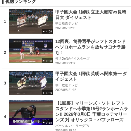
視聴ランキング
甲子園大会 1回戦 立正大淞南vs長崎
日大 ダイジェスト
1
朝日放送テレビ
2026/8/7 22:15
4:59
12回裏、筒香選手がレフトスタンド
へソロホームランを放ちサヨナラ勝
2
ち！
横浜DeNAベイスターズ
0:28
2026/8/8 23:00
甲子園大会 1回戦 英明vs関東第一 ダ
イジェスト
3
朝日放送テレビ
2026/8/8 21:15
4:59
【1回裏】マリーンズ・ソト レフト
スタンドへ今季第15号2ランホームラ
ン!! 2026年8月8日 千葉ロッテマリー
4
ンズ 対 オリックス・バファローズ
0:55
パーソル パ・リーグTV
2026/8/8 19:14