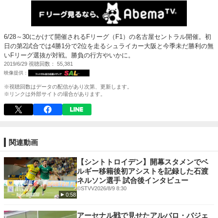
6/28～30にかけて開催されるFリーグ（F1）の名古屋セントラル開催。初
日の第2試合では4勝1分で2位を走るシュライカー大阪と今季未だ勝利の無
いFリーグ選抜が対戦。勝負の行方やいかに。
2019/6/29
視聴回数
55,381
※視聴回数はデータの配信があり次第、更新します。
※リンクは外部サイトの場合があります。
関連動画
【シントトロイデン】開幕スタメンでベ
ルギー移籍後初アシストを記録した石渡
ネルソン選手 試合後インタビュー
©️STVV
2026/8/9 8:30
0:58
アーセナル戦で見せたアルバロ・バジェ