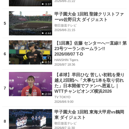
2026/8/6 21:22
3:37
甲子園大会 1回戦 聖隷クリストファ
ーvs佐野日大 ダイジェスト
5
朝日放送テレビ
2026/8/6 21:15
4:44
【1回裏】佐藤 センターへ一直線!! 第
23号ツーランホームラン!!
6
2026/08/07 T-D
HANSHIN Tigers.
0:57
2026/8/7 18:36
【卓球】早田ひな 苦しい初戦を乗り
越え2回戦へ「大事な1本を取り切れ
た」日本開催でファンへ恩返し｜
7
WTTチャンピオンズ横浜2026
2:06
TV TOKYO
2026/8/6 9:00
甲子園大会 1回戦 東海大甲府vs鶴岡
東 ダイジェスト
8
朝日放送テレビ
2026/8/7 11:30