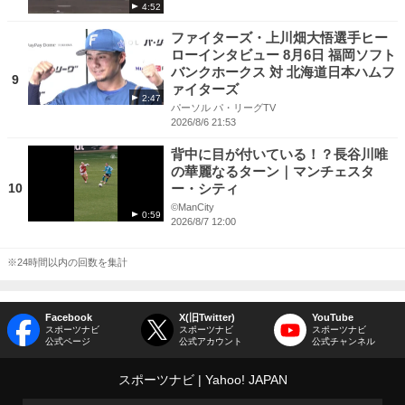
4:52
ファイターズ・上川畑大悟選手ヒー
ローインタビュー 8月6日 福岡ソフト
バンクホークス 対 北海道日本ハムフ
9
ァイターズ
2:47
パーソル パ・リーグTV
2026/8/6 21:53
背中に目が付いている！？長谷川唯
の華麗なるターン｜マンチェスタ
10
ー・シティ
©ManCity
0:59
2026/8/7 12:00
※24時間以内の回数を集計
Facebook
X(旧Twitter)
YouTube
スポーツナビ
スポーツナビ
スポーツナビ
公式ページ
公式アカウント
公式チャンネル
スポーツナビ
Yahoo! JAPAN