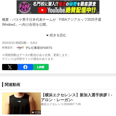
概要：バスケ男子日本代表チームが「FIBAアジアカップ2025予選
Window1」へ向け合宿を公開。
男子は昨年のW杯で過去最高の3勝を挙げ、アジア最上位となり、1976年
続きを読む
モントリオール大会以来、48年ぶりに自力での五輪出場を決めた。
2024/2/19
視聴回数
9,811
W杯以来の日本代表招集で、ことし最初の公式戦となるアジアカップ予選
に臨む。
※視聴回数はデータの配信があり次第、更新します。
※リンクは外部サイトの場合があります。
そのW杯に出場した河村選手や富樫選手、比江島選手などにインタビュー
をした。
日本の今月の試合日程 ※日本は26位
2月22日(木) vsグアム(76位)
関連動画
2月25日(日) vs中国(29位)
【横浜エクセレンス】新加入選手挨拶！-
#バスケ男子日本代表 #FIBAアジアカップ2025予選
アロン・レーガン-
#AKATSUKIJAPAN #Bリーグ
横浜エクセレンス
2026/8/7 7:45
0:20
▼チャンネル登録よろしくお願いします▼