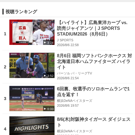
視聴ランキング
【ハイライト】広島東洋カープ vs.
読売ジャイアンツ｜J SPORTS
1
STADIUM2026（8月6日）
J SPORTS
3:24
2026/8/6 22:58
8月6日 福岡ソフトバンクホークス 対
北海道日本ハムファイターズ ハイラ
2
イト
パーソル パ・リーグTV
3:52
2026/8/6 21:54
6回裏、牧選手のソロホームランで1
点を返す！
3
横浜DeNAベイスターズ
2026/8/6 19:57
0:33
8/6(木)対阪神タイガース ダイジェス
ト
4
横浜DeNAベイスターズ