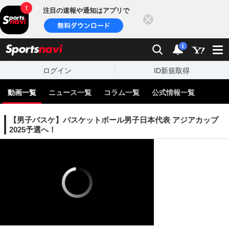
注目の速報や通知はアプリで
閉じる
sports
検索
通知
i
ログイン
ID新規取得
動画一覧
ニュース一覧
コラム一覧
公式情報一覧
【男子バスケ】バスケットボール男子日本代表 アジアカップ
2025予選へ！