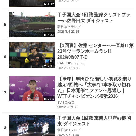
2026/8/6 21:22
3:37
甲子園大会 1回戦 聖隷クリストファ
ーvs佐野日大 ダイジェスト
5
朝日放送テレビ
2026/8/6 21:15
4:44
【1回裏】佐藤 センターへ一直線!! 第
23号ツーランホームラン!!
6
2026/08/07 T-D
HANSHIN Tigers.
0:57
2026/8/7 18:36
【卓球】早田ひな 苦しい初戦を乗り
越え2回戦へ「大事な1本を取り切れ
た」日本開催でファンへ恩返し｜
7
WTTチャンピオンズ横浜2026
2:06
TV TOKYO
2026/8/6 9:00
甲子園大会 1回戦 東海大甲府vs鶴岡
東 ダイジェスト
8
朝日放送テレビ
2026/8/7 11:30