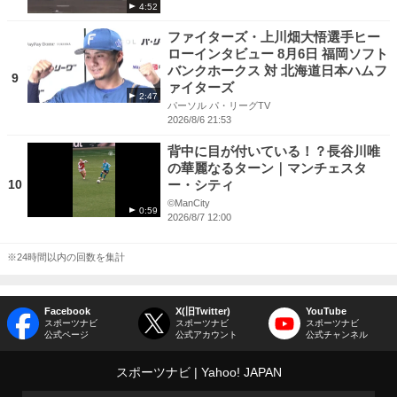
4:52
ファイターズ・上川畑大悟選手ヒー
ローインタビュー 8月6日 福岡ソフト
バンクホークス 対 北海道日本ハムフ
9
ァイターズ
2:47
パーソル パ・リーグTV
2026/8/6 21:53
背中に目が付いている！？長谷川唯
の華麗なるターン｜マンチェスタ
10
ー・シティ
©ManCity
0:59
2026/8/7 12:00
※24時間以内の回数を集計
Facebook
X(旧Twitter)
YouTube
スポーツナビ
スポーツナビ
スポーツナビ
公式ページ
公式アカウント
公式チャンネル
スポーツナビ
Yahoo! JAPAN