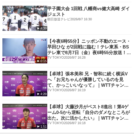
甲子園大会 1回戦 八幡商vs健大高崎 ダイ
ジェスト
朝日放送テレビ
2026/8/7 16:30
4:39
【今夜6時55分】ニッポン不動のエース・
早田ひな が2回戦に臨む！テレ東系・BS
テレ東で8月7日（金）夜6時55分放送！｜
WTTチャンピオンズ横浜2026
TV TOKYO
2026/8/7 16:28
0:15
【卓球】張本美和 兄・智和に続く横浜V
へ「お兄ちゃんが優勝しているのを見
て、かっこいいなって」｜WTTチャンピ
オンズ横浜2026
TV TOKYO
2026/8/7 16:19
4:29
【卓球】大藤沙月がベスト8進出！第4ゲ
ーム0-5から逆転「自分のダメなところが
出た。次に活かしたい」｜WTTチャンピ
オンズ横浜2026
TV TOKYO
2026/8/7 16:18
1:51