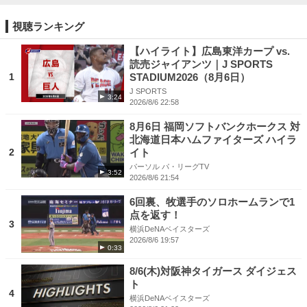
視聴ランキング
【ハイライト】広島東洋カープ vs.
読売ジャイアンツ｜J SPORTS
1
STADIUM2026（8月6日）
J SPORTS
3:24
2026/8/6 22:58
8月6日 福岡ソフトバンクホークス 対
北海道日本ハムファイターズ ハイラ
2
イト
パーソル パ・リーグTV
3:52
2026/8/6 21:54
6回裏、牧選手のソロホームランで1
点を返す！
3
横浜DeNAベイスターズ
2026/8/6 19:57
0:33
8/6(木)対阪神タイガース ダイジェス
ト
4
横浜DeNAベイスターズ