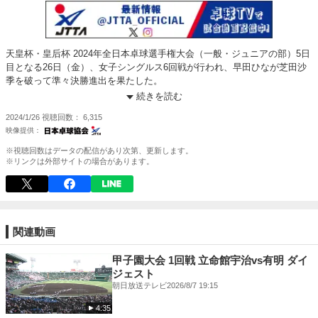
天皇杯・皇后杯 2024年全日本卓球選手権大会（一般・ジュニアの部）5日
目となる26日（金）、女子シングルス6回戦が行われ、早田ひなが芝田沙
季を破って準々決勝進出を果たした。
続きを読む
全日本卓球特設ページ：
https://jtta.or.jp/special_cat/zennihon2024
2024/1/26
視聴回数
6,315
全試合のライブ＆見逃し配信：
https://tttv.jp/video/tag/2024-zennihon
※視聴回数はデータの配信があり次第、更新します。
※リンクは外部サイトの場合があります。
関連動画
甲子園大会 1回戦 立命館宇治vs有明 ダイ
ジェスト
朝日放送テレビ
2026/8/7 19:15
4:35