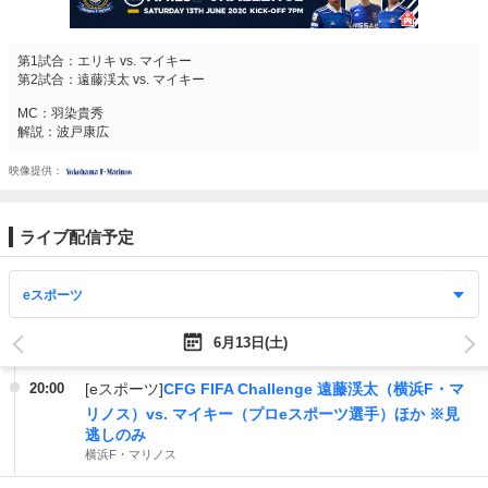
第1試合：エリキ vs. マイキー
第2試合：遠藤渓太 vs. マイキー
MC：羽染貴秀
解説：波戸康広
映像提供
ライブ配信予定
6月13日(土)
20:00
[eスポーツ]
CFG FIFA Challenge 遠藤渓太（横浜F・マ
リノス）vs. マイキー（プロeスポーツ選手）ほか ※見
逃しのみ
横浜F・マリノス