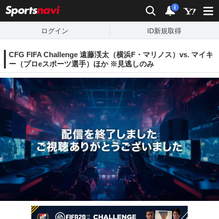
sports
検索
通知
i
ログイン
ID新規取得
CFG FIFA Challenge 遠藤渓太（横浜F・マリノス）vs. マイキ
ー（プロeスポーツ選手）ほか ※見逃しのみ