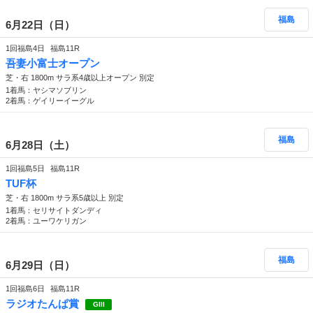
福島
6月22日（日）
1回福島4日
福島11R
吾妻小富士オープン
芝・右 1800m サラ系4歳以上オープン 別定
1着馬：ヤシマソブリン
2着馬：ゲイリーイーグル
福島
6月28日（土）
1回福島5日
福島11R
TUF杯
芝・右 1800m サラ系5歳以上 別定
1着馬：セリサイトダンディ
2着馬：ユーワケリガン
福島
6月29日（日）
1回福島6日
福島11R
ラジオたんぱ賞
GIII