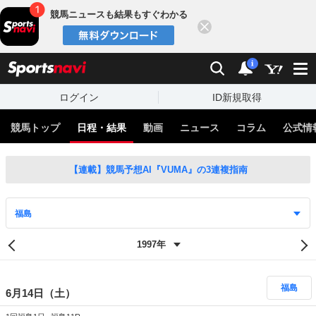
競馬ニュースも結果もすぐわかる
閉じる
スポーツナビ
検索
通知
i
ログイン
ID新規取得
競馬トップ
日程・結果
動画
ニュース
コラム
公式情
【連載】競馬予想AI『VUMA』の3連複指南
福島
6月14日（土）