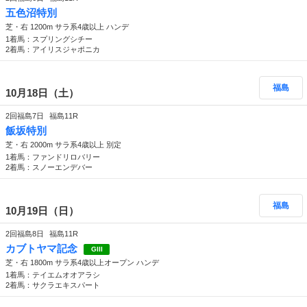
五色沼特別
芝・右 1200m サラ系4歳以上 ハンデ
1着馬：スプリングシチー
2着馬：アイリスジャポニカ
福島
10月18日（土）
2回福島7日
福島11R
飯坂特別
芝・右 2000m サラ系4歳以上 別定
1着馬：ファンドリロバリー
2着馬：スノーエンデバー
福島
10月19日（日）
2回福島8日
福島11R
カブトヤマ記念
GIII
芝・右 1800m サラ系4歳以上オープン ハンデ
1着馬：テイエムオオアラシ
2着馬：サクラエキスパート