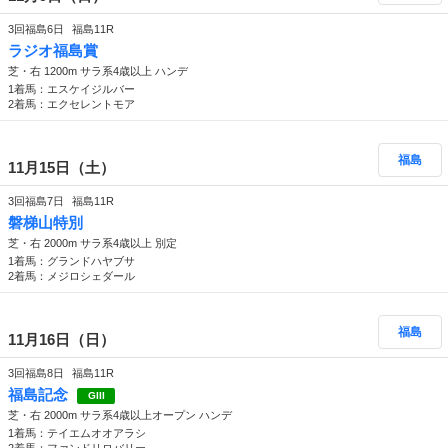
3回福島6日
福島11R
ラジオ福島賞
芝・右 1200m サラ系4歳以上 ハンデ
1着馬：エスケイジルバー
2着馬：エクセレントモア
福島
11月15日（土）
3回福島7日
福島11R
磐梯山特別
芝・右 2000m サラ系4歳以上 別定
1着馬：グランドハヤブサ
2着馬：メジロシェダール
福島
11月16日（日）
3回福島8日
福島11R
福島記念
GIII
芝・右 2000m サラ系4歳以上オープン ハンデ
1着馬：テイエムオオアラシ