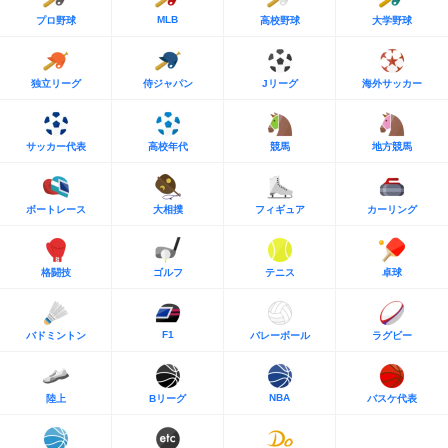
MLB
プロ野球
高校野球
大学野球
独立リーグ
侍ジャパン
Jリーグ
海外サッカー
サッカー代表
高校年代
競馬
地方競馬
ボートレース
大相撲
フィギュア
カーリング
格闘技
ゴルフ
テニス
卓球
F1
バドミントン
バレーボール
ラグビー
NBA
陸上
Bリーグ
バスケ代表