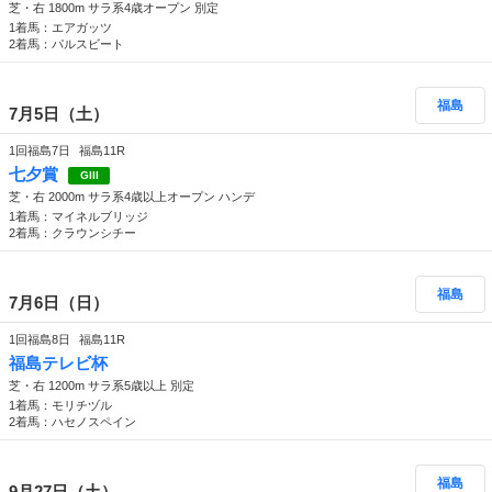
芝・右 1800m サラ系4歳オープン 別定
1着馬：エアガッツ
2着馬：パルスビート
福島
7月5日（土）
1回福島7日
福島11R
七夕賞
GIII
芝・右 2000m サラ系4歳以上オープン ハンデ
1着馬：マイネルブリッジ
2着馬：クラウンシチー
福島
7月6日（日）
1回福島8日
福島11R
福島テレビ杯
芝・右 1200m サラ系5歳以上 別定
1着馬：モリチヅル
2着馬：ハセノスペイン
福島
9月27日（土）