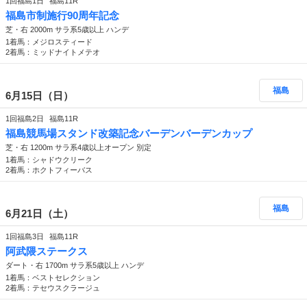
1回福島1日
福島11R
福島市制施行90周年記念
芝・右 2000m サラ系5歳以上 ハンデ
1着馬：メジロスティード
2着馬：ミッドナイトメテオ
福島
6月15日（日）
1回福島2日
福島11R
福島競馬場スタンド改築記念バーデンバーデンカップ
芝・右 1200m サラ系4歳以上オープン 別定
1着馬：シャドウクリーク
2着馬：ホクトフィーバス
福島
6月21日（土）
1回福島3日
福島11R
阿武隈ステークス
ダート・右 1700m サラ系5歳以上 ハンデ
1着馬：ベストセレクション
2着馬：テセウスクラージュ