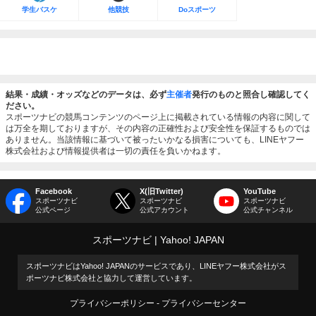
学生バスケ
他競技
Doスポーツ
結果・成績・オッズなどのデータは、必ず
主催者
発行のものと照合し確認してく
ださい。
スポーツナビの競馬コンテンツのページ上に掲載されている情報の内容に関して
は万全を期しておりますが、その内容の正確性および安全性を保証するものでは
ありません。当該情報に基づいて被ったいかなる損害についても、LINEヤフー
株式会社および情報提供者は一切の責任を負いかねます。
Facebook
X(旧Twitter)
YouTube
スポーツナビ
スポーツナビ
スポーツナビ
公式ページ
公式アカウント
公式チャンネル
スポーツナビ
Yahoo! JAPAN
スポーツナビはYahoo! JAPANのサービスであり、LINEヤフー株式会社がス
ポーツナビ株式会社と協力して運営しています。
プライバシーポリシー
プライバシーセンター