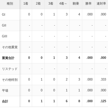
種別
1着
2着
3着
4着～
騎乗
勝率
連対率
0
0
1
3
4
.000
.000
GI
-
-
-
-
-
-
-
GII
-
-
-
-
-
-
-
GIII
-
-
-
-
-
-
-
その他重賞
0
0
1
3
4
.000
.000
重賞合計
-
-
-
-
-
-
-
リステッド
0
1
0
2
3
.000
.333
その他特別
0
0
0
1
1
.000
.000
平場
0
1
1
6
8
.000
.125
合計