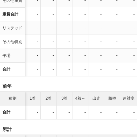
-
-
-
-
-
-
-
その他重賞
-
-
-
-
-
-
-
重賞合計
-
-
-
-
-
-
-
リステッド
-
-
-
-
-
-
-
その他特別
-
-
-
-
-
-
-
平場
-
-
-
-
-
-
-
合計
前年
種別
1着
2着
3着
4着～
出走
勝率
連対率
合計
-
-
-
-
-
-
-
累計