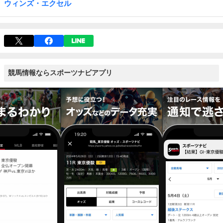
ウィンズ・エクセル
競馬情報ならスポーツナビアプリ