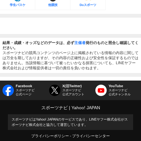
学生バスケ
他競技
Doスポーツ
結果・成績・オッズなどのデータは、必ず
主催者
発行のものと照合し確認してく
ださい。
スポーツナビの競馬コンテンツのページ上に掲載されている情報の内容に関して
は万全を期しておりますが、その内容の正確性および安全性を保証するものでは
ありません。当該情報に基づいて被ったいかなる損害についても、LINEヤフー
株式会社および情報提供者は一切の責任を負いかねます。
Facebook
X(旧Twitter)
YouTube
スポーツナビ
スポーツナビ
スポーツナビ
公式ページ
公式アカウント
公式チャンネル
スポーツナビ
Yahoo! JAPAN
スポーツナビはYahoo! JAPANのサービスであり、LINEヤフー株式会社がス
ポーツナビ株式会社と協力して運営しています。
プライバシーポリシー
プライバシーセンター