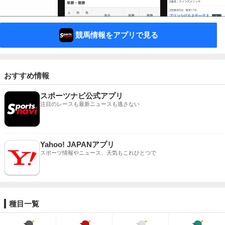
競馬情報をアプリで見る
おすすめ情報
スポーツナビ公式アプリ
注目のレースも最新ニュースも逃さない
Yahoo! JAPANアプリ
スポーツ情報やニュース、天気もこれひとつで
種目一覧