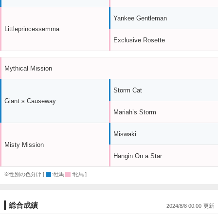
Yankee Gentleman
Littleprincessemma
Exclusive Rosette
Mythical Mission
Storm Cat
Giant s Causeway
Mariah’s Storm
Miswaki
Misty Mission
Hangin On a Star
※性別の色分け [
:牡馬
:牝馬 ]
総合成績
2024/8/8 00:00