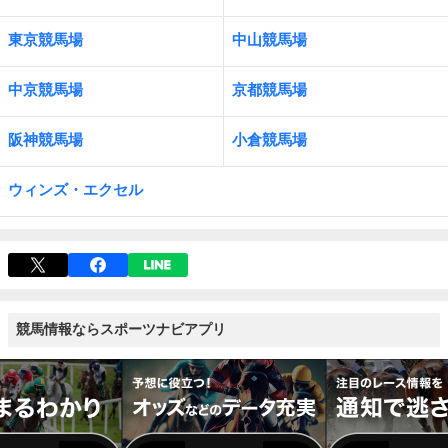
東京競馬場
中山競馬場
中京競馬場
京都競馬場
阪神競馬場
小倉競馬場
ウィンズ・エクセル
競馬情報ならスポーツナビアプリ