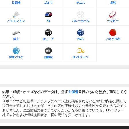
格闘技
ゴルフ
テニス
卓球
F1
バドミントン
バレーボール
ラグビー
NBA
陸上
Bリーグ
バスケ代表
学生バスケ
他競技
Doスポーツ
結果・成績・オッズなどのデータは、必ず
主催者
発行のものと照合し確認してく
ださい。
スポーツナビの競馬コンテンツのページ上に掲載されている情報の内容に関して
は万全を期しておりますが、その内容の正確性および安全性を保証するものでは
ありません。当該情報に基づいて被ったいかなる損害についても、LINEヤフー
株式会社および情報提供者は一切の責任を負いかねます。