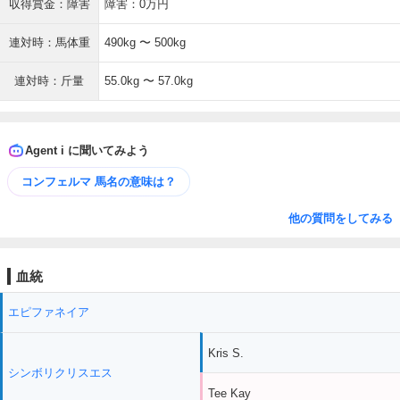
収得賞金：障害
障害：0万円
連対時：馬体重
490kg 〜 500kg
連対時：斤量
55.0kg 〜 57.0kg
Agent i に聞いてみよう
コンフェルマ 馬名の意味は？
他の質問をしてみる
血統
エピファネイア
Kris S.
シンボリクリスエス
Tee Kay