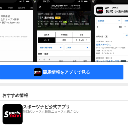
競馬情報をアプリで見る
おすすめ情報
スポーツナビ公式アプリ
注目のレースも最新ニュースも逃さない