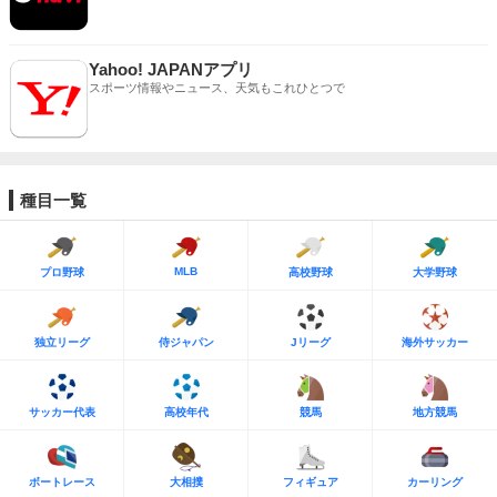
Yahoo! JAPANアプリ
スポーツ情報やニュース、天気もこれひとつで
種目一覧
MLB
プロ野球
高校野球
大学野球
独立リーグ
侍ジャパン
Jリーグ
海外サッカー
サッカー代表
高校年代
競馬
地方競馬
ボートレース
大相撲
フィギュア
カーリング