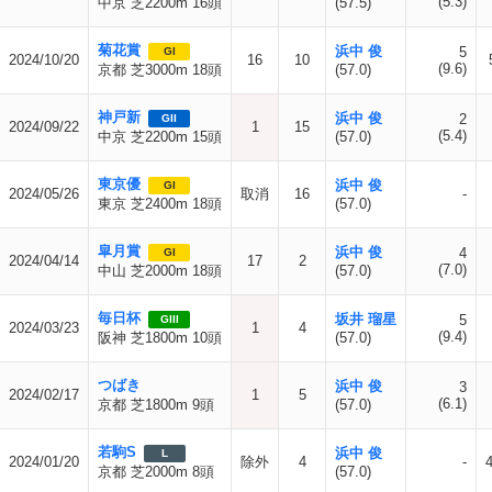
(5.3)
中京 芝2200m 16頭
(57.5)
菊花賞
浜中 俊
5
GI
2024/10/20
16
10
(9.6)
京都 芝3000m 18頭
(57.0)
神戸新
浜中 俊
2
GII
2024/09/22
1
15
(5.4)
中京 芝2200m 15頭
(57.0)
東京優
浜中 俊
GI
2024/05/26
取消
16
-
東京 芝2400m 18頭
(57.0)
皐月賞
浜中 俊
4
GI
2024/04/14
17
2
(7.0)
中山 芝2000m 18頭
(57.0)
毎日杯
坂井 瑠星
5
GIII
2024/03/23
1
4
(9.4)
阪神 芝1800m 10頭
(57.0)
つばき
浜中 俊
3
2024/02/17
1
5
(6.1)
京都 芝1800m 9頭
(57.0)
若駒S
浜中 俊
L
2024/01/20
除外
4
-
4
京都 芝2000m 8頭
(57.0)