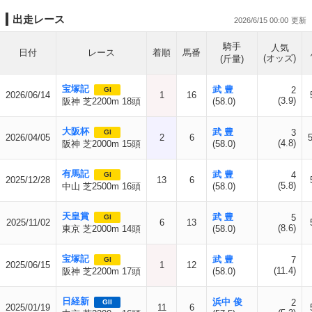
出走レース
2026/6/15 00:00
騎手
人気
日付
レース
着順
馬番
(オッズ)
(斤量)
宝塚記
武 豊
2
GI
2026/06/14
1
16
(3.9)
阪神 芝2200m 18頭
(58.0)
大阪杯
武 豊
3
GI
2026/04/05
2
6
5
(4.8)
阪神 芝2000m 15頭
(58.0)
有馬記
武 豊
4
GI
2025/12/28
13
6
(5.8)
中山 芝2500m 16頭
(58.0)
天皇賞
武 豊
5
GI
2025/11/02
6
13
(8.6)
東京 芝2000m 14頭
(58.0)
宝塚記
武 豊
7
GI
2025/06/15
1
12
(11.4)
阪神 芝2200m 17頭
(58.0)
日経新
浜中 俊
2
GII
2025/01/19
11
6