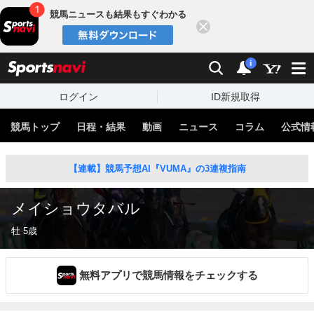
競馬ニュースも結果もすぐわかる
閉じる
スポーツナビ
検索
通知
i
ログイン
ID新規取得
競馬トップ
日程・結果
動画
ニュース
コラム
公式情
【連載】競馬予想AI『VUMA』の3連複指南
メイショウタバル
牡 5歳
無料アプリで競馬情報をチェックする