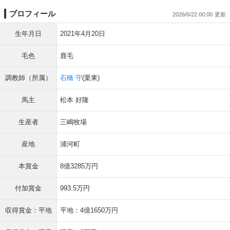
プロフィール
2026/6/22 00:00
生年月日
2021年4月20日
毛色
鹿毛
調教師（所属）
石橋 守
(栗東)
馬主
松本 好隆
生産者
三嶋牧場
産地
浦河町
本賞金
8億3285万円
付加賞金
993.5万円
収得賞金：平地
平地：4億1650万円