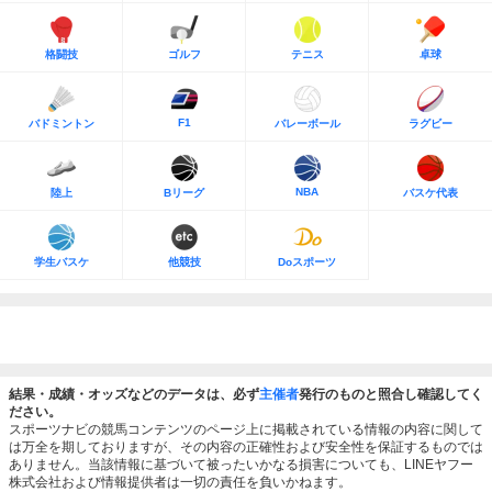
格闘技
ゴルフ
テニス
卓球
F1
バドミントン
バレーボール
ラグビー
NBA
陸上
Bリーグ
バスケ代表
学生バスケ
他競技
Doスポーツ
結果・成績・オッズなどのデータは、必ず
主催者
発行のものと照合し確認してく
ださい。
スポーツナビの競馬コンテンツのページ上に掲載されている情報の内容に関して
は万全を期しておりますが、その内容の正確性および安全性を保証するものでは
ありません。当該情報に基づいて被ったいかなる損害についても、LINEヤフー
株式会社および情報提供者は一切の責任を負いかねます。