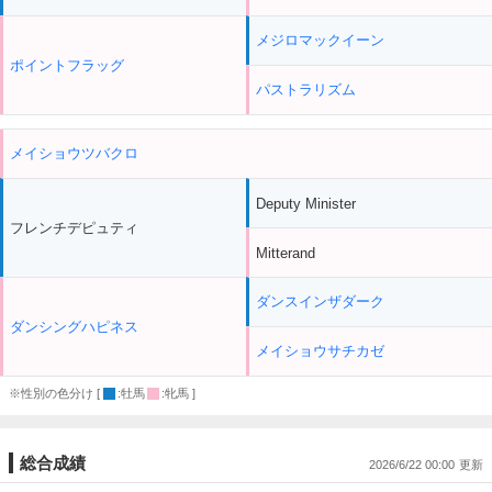
メジロマックイーン
ポイントフラッグ
パストラリズム
メイショウツバクロ
Deputy Minister
フレンチデピュティ
Mitterand
ダンスインザダーク
ダンシングハピネス
メイショウサチカゼ
※性別の色分け [
:牡馬
:牝馬 ]
総合成績
2026/6/22 00:00