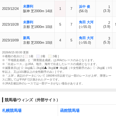
未勝利
浜中 俊
1
2023/12/24
1
7
(3.3)
阪神 芝2000m 14頭
(56.0)
未勝利
角田 大河
2
2023/10/28
5
7
(3.9)
京都 芝1800m 10頭
(☆55.0)
新馬
角田 大河
3
2023/10/09
4
5
(5.3)
京都 芝2000m 10頭
(☆55.0)
2026/6/15 00:00 更新
※着順の色分け [
:1着
:2着
:3着 ]
※「平地競走成績」と「障害競走成績」はJRAのレースのみとなります。
※「出走レース」はJRA、地方、海外で出走したレースの成績となります。
※減量表示は[
:1kg減
:2kg減
:3kg減
:4kg減（※女性騎手のみ）
:2kg減（※5
年以上、又は101勝以上の女性騎手のみ）] です。
※「上3F」表記のデータについて 1993年4月以前では一部のレースが上4F、障害レー
スに関しては平均Fで計測されたデータです。
※JRA主催以外のレースでは一部データがない場合があります。
競馬場/ウィンズ（外部サイト）
札幌競馬場
函館競馬場