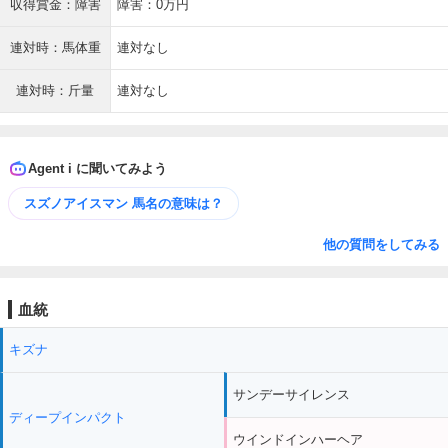
収得賞金：障害
障害：0万円
連対時：馬体重
連対なし
連対時：斤量
連対なし
Agent i に聞いてみよう
スズノアイスマン 馬名の意味は？
他の質問をしてみる
血統
キズナ
サンデーサイレンス
ディープインパクト
ウインドインハーヘア