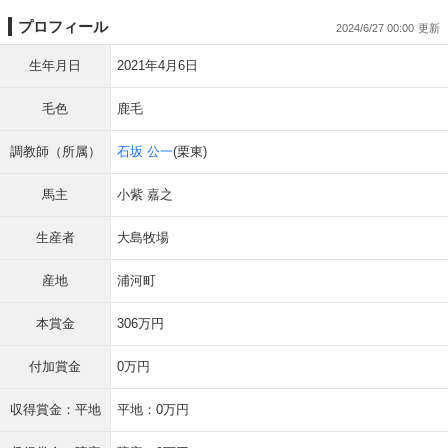
プロフィール
2024/6/27 00:00
生年月日
2021年4月6日
毛色
鹿毛
調教師（所属）
石坂 公一
(栗東)
馬主
小紫 嘉之
生産者
大島牧場
産地
浦河町
本賞金
306万円
付加賞金
0万円
収得賞金：平地
平地：0万円