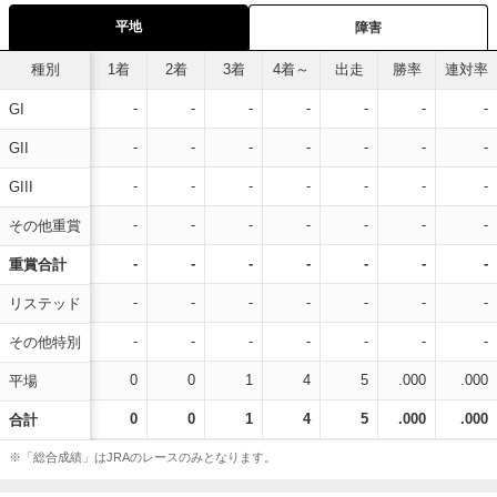
平地
障害
種別
1着
2着
3着
4着～
出走
勝率
連対率
-
-
-
-
-
-
-
GI
-
-
-
-
-
-
-
GII
-
-
-
-
-
-
-
GIII
-
-
-
-
-
-
-
その他重賞
-
-
-
-
-
-
-
重賞合計
-
-
-
-
-
-
-
リステッド
-
-
-
-
-
-
-
その他特別
0
0
1
4
5
.000
.000
平場
0
0
1
4
5
.000
.000
合計
※「総合成績」はJRAのレースのみとなります。