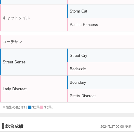
Storm Cat
キャットクイル
Pacific Princess
コーテサン
Street Cry
Street Sense
Bedazzle
Boundary
Lady Discreet
Pretty Discreet
※性別の色分け [
:牡馬
:牝馬 ]
総合成績
2024/6/27 00:00