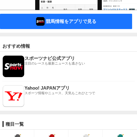
競馬情報をアプリで見る
おすすめ情報
スポーツナビ公式アプリ
注目のレースも最新ニュースも逃さない
Yahoo! JAPANアプリ
スポーツ情報やニュース、天気もこれひとつで
種目一覧