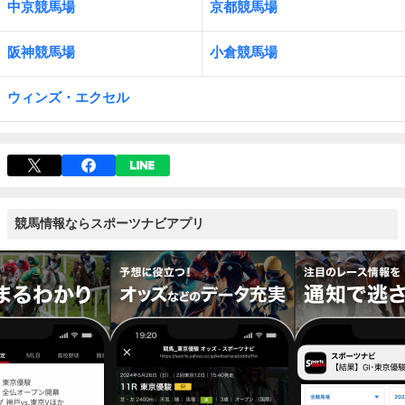
中京競馬場
京都競馬場
阪神競馬場
小倉競馬場
ウィンズ・エクセル
競馬情報ならスポーツナビアプリ