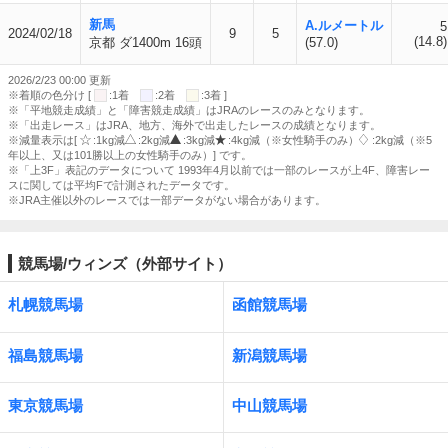
新馬
A.ルメートル
5
2024/02/18
9
5
(14.8)
京都 ダ1400m 16頭
(57.0)
2026/2/23 00:00 更新
※着順の色分け [
:1着
:2着
:3着 ]
※「平地競走成績」と「障害競走成績」はJRAのレースのみとなります。
※「出走レース」はJRA、地方、海外で出走したレースの成績となります。
※減量表示は[
:1kg減
:2kg減
:3kg減
:4kg減（※女性騎手のみ）
:2kg減（※5
年以上、又は101勝以上の女性騎手のみ）] です。
※「上3F」表記のデータについて 1993年4月以前では一部のレースが上4F、障害レー
スに関しては平均Fで計測されたデータです。
※JRA主催以外のレースでは一部データがない場合があります。
競馬場/ウィンズ（外部サイト）
札幌競馬場
函館競馬場
福島競馬場
新潟競馬場
東京競馬場
中山競馬場