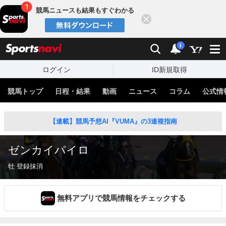
競馬ニュースも結果もすぐわかる
閉じる
スポーツナビ
検索
通知
i
ログイン
ID新規取得
競馬トップ
日程・結果
動画
ニュース
コラム
公式情
【連載】競馬予想AI『VUMA』の3連複指南
ゼンカイパイロ
牡 登録抹消
無料アプリで競馬情報をチェックする