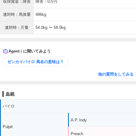
収得賞金：障害
障害：0万円
連対時：馬体重
486kg
連対時：斤量
54.0kg 〜 58.0kg
Agent i に聞いてみよう
ゼンカイパイロ 馬名の意味は？
他の質問をしてみる
血統
パイロ
A.P. Indy
Pulpit
Preach