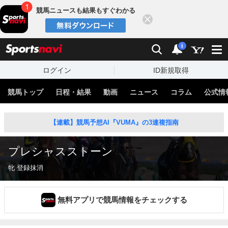
競馬ニュースも結果もすぐわかる
閉じる
スポーツナビ
検索
通知
i
ログイン
ID新規取得
競馬トップ
日程・結果
動画
ニュース
コラム
公式情
【連載】競馬予想AI『VUMA』の3連複指南
プレシャスストーン
牝 登録抹消
無料アプリで競馬情報をチェックする