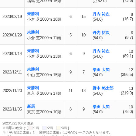
(73.5)
福島 芝2000m 16頭
(△52.0)
未勝利
丹内 祐次
8
2023/02/19
6
15
(16.7)
小倉 芝2000m 18頭
(54.0)
未勝利
丹内 祐次
6
2023/01/29
5
10
(9.7)
小倉 芝2000m 11頭
(54.0)
未勝利
丹内 祐次
10
2023/01/14
6
9
(89.1)
小倉 芝2000m 13頭
(54.0)
未勝利
柴田 大知
12
2022/12/11
9
7
(386.5)
中山 芝2000m 15頭
(54.0)
未勝利
野中 悠太郎
13
2022/11/20
11
13
(219.0)
東京 芝1800m 17頭
(54.0)
新馬
柴田 大知
10
2022/11/05
8
9
(78.0)
東京 芝2000m 10頭
(54.0)
2023/8/21 00:00 更新
※着順の色分け [
:1着
:2着
:3着 ]
※「平地競走成績」と「障害競走成績」はJRAのレースのみとなります。