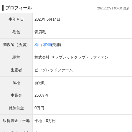
プロフィール
2023/12/21 00:00
生年月日
2020年5月14日
毛色
青鹿毛
調教師（所属）
松山 将樹
(美浦)
馬主
株式会社 サラブレッドクラブ・ラフィアン
生産者
ビッグレッドファーム
産地
新冠町
本賞金
250万円
付加賞金
0万円
収得賞金：平地
平地：0万円