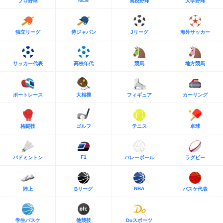
MLB
プロ野球
高校野球
大学野球
独立リーグ
侍ジャパン
Jリーグ
海外サッカー
サッカー代表
高校年代
競馬
地方競馬
ボートレース
大相撲
フィギュア
カーリング
格闘技
ゴルフ
テニス
卓球
F1
バドミントン
バレーボール
ラグビー
NBA
陸上
Bリーグ
バスケ代表
学生バスケ
他競技
Doスポーツ