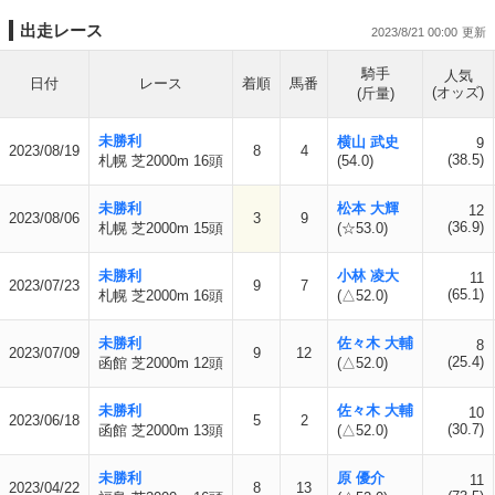
出走レース
2023/8/21 00:00
騎手
人気
日付
レース
着順
馬番
(オッズ)
(斤量)
未勝利
横山 武史
9
2023/08/19
8
4
(38.5)
札幌 芝2000m 16頭
(54.0)
未勝利
松本 大輝
12
2023/08/06
3
9
(36.9)
札幌 芝2000m 15頭
(☆53.0)
未勝利
小林 凌大
11
2023/07/23
9
7
(65.1)
札幌 芝2000m 16頭
(△52.0)
未勝利
佐々木 大輔
8
2023/07/09
9
12
(25.4)
函館 芝2000m 12頭
(△52.0)
未勝利
佐々木 大輔
10
2023/06/18
5
2
(30.7)
函館 芝2000m 13頭
(△52.0)
未勝利
原 優介
11
2023/04/22
8
13