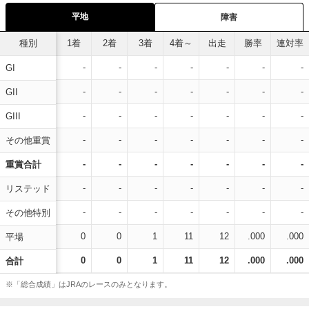
平地
障害
種別
1着
2着
3着
4着～
出走
勝率
連対率
-
-
-
-
-
-
-
GI
-
-
-
-
-
-
-
GII
-
-
-
-
-
-
-
GIII
-
-
-
-
-
-
-
その他重賞
-
-
-
-
-
-
-
重賞合計
-
-
-
-
-
-
-
リステッド
-
-
-
-
-
-
-
その他特別
0
0
1
11
12
.000
.000
平場
0
0
1
11
12
.000
.000
合計
※「総合成績」はJRAのレースのみとなります。