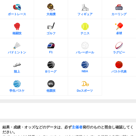
ボートレース
大相撲
フィギュア
カーリング
格闘技
ゴルフ
テニス
卓球
F1
バドミントン
バレーボール
ラグビー
NBA
陸上
Bリーグ
バスケ代表
学生バスケ
他競技
Doスポーツ
結果・成績・オッズなどのデータは、必ず
主催者
発行のものと照合し確認してく
ださい。