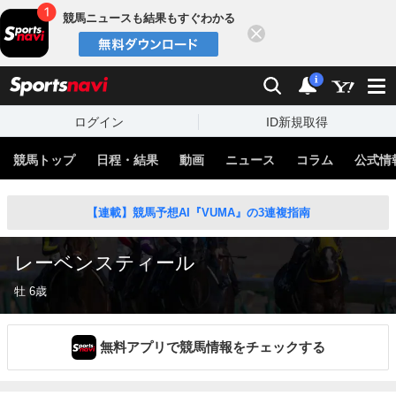
競馬ニュースも結果もすぐわかる
閉じる
スポーツナビ
検索
通知
i
ログイン
ID新規取得
競馬トップ
日程・結果
動画
ニュース
コラム
公式情
【連載】競馬予想AI『VUMA』の3連複指南
レーベンスティール
牡 6歳
無料アプリで競馬情報をチェックする