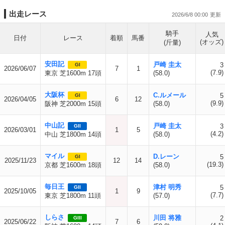
出走レース
2026/6/8 00:00
騎手
人気
日付
レース
着順
馬番
(オッズ)
(斤量)
安田記
戸崎 圭太
3
GI
2026/06/07
7
1
(7.9)
東京 芝1600m 17頭
(58.0)
大阪杯
C.ルメール
5
GI
2026/04/05
6
12
(9.9)
阪神 芝2000m 15頭
(58.0)
中山記
戸崎 圭太
3
GII
2026/03/01
1
5
(4.2)
中山 芝1800m 14頭
(58.0)
マイル
D.レーン
5
GI
2025/11/23
12
14
(19.3)
京都 芝1600m 18頭
(58.0)
毎日王
津村 明秀
5
GII
2025/10/05
1
9
(7.7)
東京 芝1800m 11頭
(57.0)
しらさ
川田 将雅
2
GIII
2025/06/22
7
6