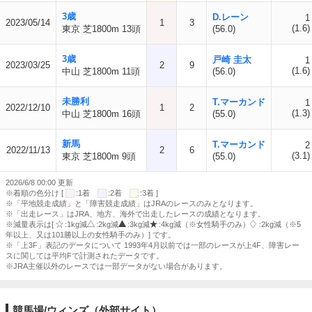
3歳
D.レーン
1
2023/05/14
1
3
(1.6)
東京 芝1800m 13頭
(56.0)
3歳
戸崎 圭太
1
2023/03/25
2
9
(1.6)
中山 芝1800m 11頭
(56.0)
未勝利
T.マーカンド
1
2022/12/10
1
2
(1.3)
中山 芝1800m 16頭
(55.0)
新馬
T.マーカンド
2
2022/11/13
2
6
(3.1)
東京 芝1800m 9頭
(55.0)
2026/6/8 00:00 更新
※着順の色分け [
:1着
:2着
:3着 ]
※「平地競走成績」と「障害競走成績」はJRAのレースのみとなります。
※「出走レース」はJRA、地方、海外で出走したレースの成績となります。
※減量表示は[
:1kg減
:2kg減
:3kg減
:4kg減（※女性騎手のみ）
:2kg減（※5
年以上、又は101勝以上の女性騎手のみ）] です。
※「上3F」表記のデータについて 1993年4月以前では一部のレースが上4F、障害レー
スに関しては平均Fで計測されたデータです。
※JRA主催以外のレースでは一部データがない場合があります。
競馬場/ウィンズ（外部サイト）