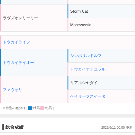
Storm Cat
ラヴズオンリーミー
Monevassia
トウカイライフ
シンボリルドルフ
トウカイテイオー
トウカイナチユラル
リアルシヤダイ
ファヴォリ
ベイリーフスイータ
※性別の色分け [
:牡馬
:牝馬 ]
総合成績
2026/6/11 00:00