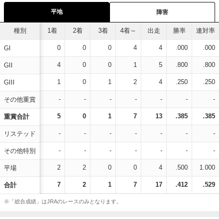
平地
障害
種別
1着
2着
3着
4着～
出走
勝率
連対率
0
0
0
4
4
.000
.000
GI
4
0
0
1
5
.800
.800
GII
1
0
1
2
4
.250
.250
GIII
-
-
-
-
-
-
-
その他重賞
5
0
1
7
13
.385
.385
重賞合計
-
-
-
-
-
-
-
リステッド
-
-
-
-
-
-
-
その他特別
2
2
0
0
4
.500
1.000
平場
7
2
1
7
17
.412
.529
合計
※「総合成績」はJRAのレースのみとなります。