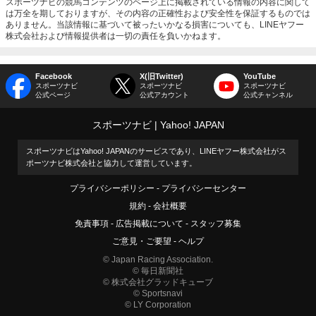
スポーツナビの競馬コンテンツのページ上に掲載されている情報の内容に関して
は万全を期しておりますが、その内容の正確性および安全性を保証するものでは
ありません。当該情報に基づいて被ったいかなる損害についても、LINEヤフー
株式会社および情報提供者は一切の責任を負いかねます。
Facebook
X(旧Twitter)
YouTube
スポーツナビ
スポーツナビ
スポーツナビ
公式ページ
公式アカウント
公式チャンネル
スポーツナビ
Yahoo! JAPAN
スポーツナビはYahoo! JAPANのサービスであり、LINEヤフー株式会社がス
ポーツナビ株式会社と協力して運営しています。
プライバシーポリシー
プライバシーセンター
規約
会社概要
免責事項
広告掲載について
スタッフ募集
ご意見・ご要望
ヘルプ
© Japan Racing Association.
© 毎日新聞社
© 株式会社グラッドキューブ
© Sportsnavi
© LY Corporation