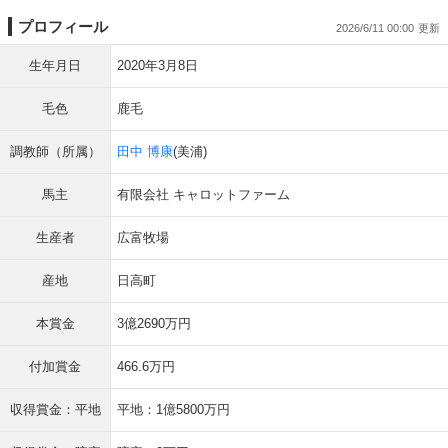
プロフィール
2026/6/11 00:00
生年月日
2020年3月8日
毛色
鹿毛
調教師（所属）
田中 博康
(美浦)
馬主
有限会社 キャロットファーム
生産者
広富牧場
産地
日高町
本賞金
3億2690万円
付加賞金
466.6万円
収得賞金：平地
平地：1億5800万円