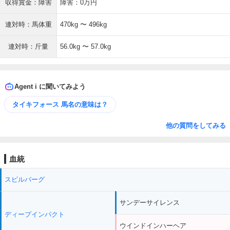
収得賞金：障害
障害：0万円
連対時：馬体重
470kg 〜 496kg
連対時：斤量
56.0kg 〜 57.0kg
Agent i に聞いてみよう
タイキフォース 馬名の意味は？
他の質問をしてみる
血統
スピルバーグ
サンデーサイレンス
ディープインパクト
ウインドインハーヘア