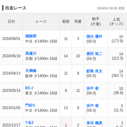
出走レース
2024/9/2 00:00
騎手
人気
日付
レース
着順
馬番
(オッズ)
(斤量)
桶狭間
国分 優作
15
2024/09/01
11
3
(173.9)
中京 ダ1400m 16頭
(58.0)
高瀬川
菱田 裕二
14
2024/05/19
14
10
(113.3)
京都 ダ1400m 16頭
(54.0)
天満橋
鮫島 良太
14
2024/04/13
11
8
(362.7)
阪神 ダ1400m 15頭
(55.0)
BSイ
浜中 俊
10
2023/05/14
8
11
(38.8)
東京 ダ1400m 16頭
(58.0)
門松S
浜中 俊
6
2023/01/05
13
8
(11.5)
中京 ダ1400m 16頭
(58.0)
Y名2
泉谷 楓真
3
2022/12/17
1
2