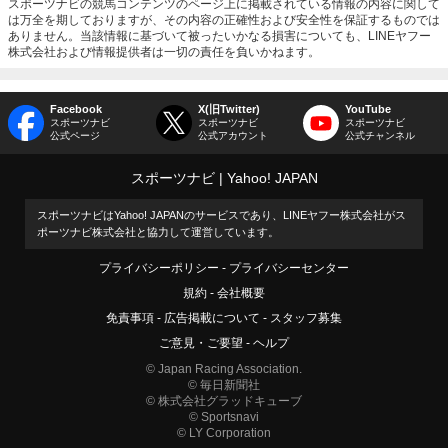
スポーツナビの競馬コンテンツのページ上に掲載されている情報の内容に関して
は万全を期しておりますが、その内容の正確性および安全性を保証するものでは
ありません。当該情報に基づいて被ったいかなる損害についても、LINEヤフー
株式会社および情報提供者は一切の責任を負いかねます。
Facebook
X(旧Twitter)
YouTube
スポーツナビ
スポーツナビ
スポーツナビ
公式ページ
公式アカウント
公式チャンネル
スポーツナビ
Yahoo! JAPAN
スポーツナビはYahoo! JAPANのサービスであり、LINEヤフー株式会社がス
ポーツナビ株式会社と協力して運営しています。
プライバシーポリシー
プライバシーセンター
規約
会社概要
免責事項
広告掲載について
スタッフ募集
ご意見・ご要望
ヘルプ
© Japan Racing Association.
© 毎日新聞社
© 株式会社グラッドキューブ
© Sportsnavi
© LY Corporation