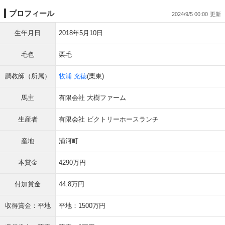
プロフィール
2024/9/5 00:00
生年月日
2018年5月10日
毛色
栗毛
調教師（所属）
牧浦 充徳
(栗東)
馬主
有限会社 大樹ファーム
生産者
有限会社 ビクトリーホースランチ
産地
浦河町
本賞金
4290万円
付加賞金
44.8万円
収得賞金：平地
平地：1500万円