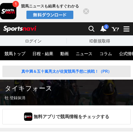
競馬ニュースも結果もすぐわかる
閉じる
スポーツナビ
検索
通知
i
ログイン
ID新規取得
競馬トップ
日程・結果
動画
ニュース
コラム
公式情
真中満＆五十嵐亮太が佐賀競馬予想に挑戦！（PR）
タイキフォース
牡 登録抹消
無料アプリで競馬情報をチェックする