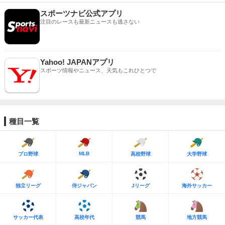
スポーツナビ公式アプリ
注目のレースも最新ニュースも逃さない
Yahoo! JAPANアプリ
スポーツ情報やニュース、天気もこれひとつで
種目一覧
MLB
プロ野球
高校野球
大学野球
独立リーグ
侍ジャパン
Jリーグ
海外サッカー
サッカー代表
高校年代
競馬
地方競馬