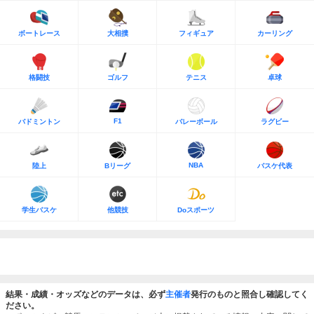
ボートレース
大相撲
フィギュア
カーリング
格闘技
ゴルフ
テニス
卓球
F1
バドミントン
バレーボール
ラグビー
NBA
陸上
Bリーグ
バスケ代表
学生バスケ
他競技
Doスポーツ
結果・成績・オッズなどのデータは、必ず
主催者
発行のものと照合し確認してく
ださい。