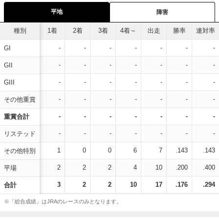
平地
障害
種別
1着
2着
3着
4着～
出走
勝率
連対率
-
-
-
-
-
-
-
GI
-
-
-
-
-
-
-
GII
-
-
-
-
-
-
-
GIII
-
-
-
-
-
-
-
その他重賞
-
-
-
-
-
-
-
重賞合計
-
-
-
-
-
-
-
リステッド
1
0
0
6
7
.143
.143
その他特別
2
2
2
4
10
.200
.400
平場
3
2
2
10
17
.176
.294
合計
※「総合成績」はJRAのレースのみとなります。