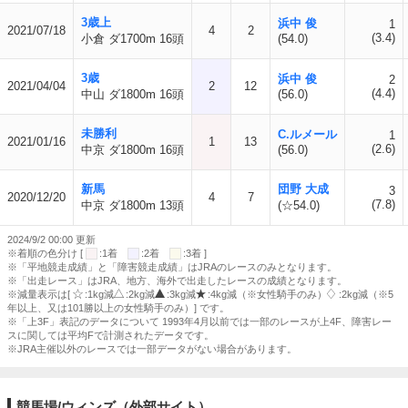
3歳上
浜中 俊
1
2021/07/18
4
2
(3.4)
小倉 ダ1700m 16頭
(54.0)
3歳
浜中 俊
2
2021/04/04
2
12
(4.4)
中山 ダ1800m 16頭
(56.0)
未勝利
C.ルメール
1
2021/01/16
1
13
(2.6)
中京 ダ1800m 16頭
(56.0)
新馬
団野 大成
3
2020/12/20
4
7
(7.8)
中京 ダ1800m 13頭
(☆54.0)
2024/9/2 00:00 更新
※着順の色分け [
:1着
:2着
:3着 ]
※「平地競走成績」と「障害競走成績」はJRAのレースのみとなります。
※「出走レース」はJRA、地方、海外で出走したレースの成績となります。
※減量表示は[
:1kg減
:2kg減
:3kg減
:4kg減（※女性騎手のみ）
:2kg減（※5
年以上、又は101勝以上の女性騎手のみ）] です。
※「上3F」表記のデータについて 1993年4月以前では一部のレースが上4F、障害レー
スに関しては平均Fで計測されたデータです。
※JRA主催以外のレースでは一部データがない場合があります。
競馬場/ウィンズ（外部サイト）