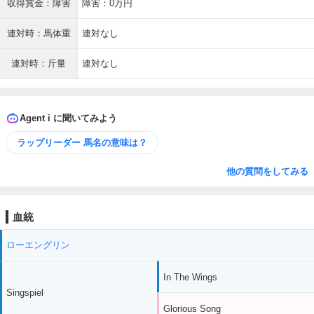
収得賞金：障害
障害：0万円
連対時：馬体重
連対なし
連対時：斤量
連対なし
Agent i に聞いてみよう
ラップリーダー 馬名の意味は？
他の質問をしてみる
血統
ローエングリン
In The Wings
Singspiel
Glorious Song