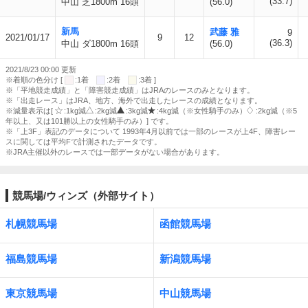
(33.7)
中山 芝1800m 16頭
(56.0)
新馬
武藤 雅
9
2021/01/17
9
12
(36.3)
中山 ダ1800m 16頭
(56.0)
2021/8/23 00:00 更新
※着順の色分け [
:1着
:2着
:3着 ]
※「平地競走成績」と「障害競走成績」はJRAのレースのみとなります。
※「出走レース」はJRA、地方、海外で出走したレースの成績となります。
※減量表示は[
:1kg減
:2kg減
:3kg減
:4kg減（※女性騎手のみ）
:2kg減（※5
年以上、又は101勝以上の女性騎手のみ）] です。
※「上3F」表記のデータについて 1993年4月以前では一部のレースが上4F、障害レー
スに関しては平均Fで計測されたデータです。
※JRA主催以外のレースでは一部データがない場合があります。
競馬場/ウィンズ（外部サイト）
札幌競馬場
函館競馬場
福島競馬場
新潟競馬場
東京競馬場
中山競馬場