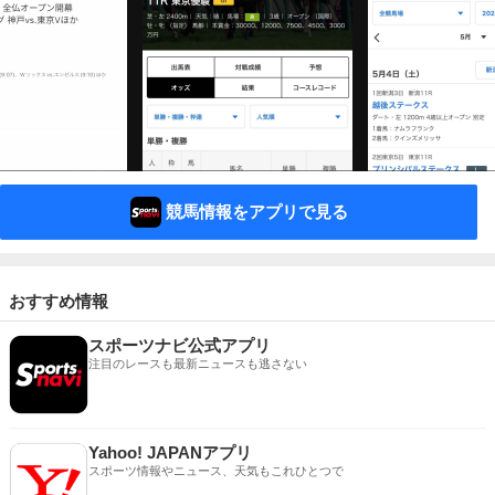
競馬情報をアプリで見る
おすすめ情報
スポーツナビ公式アプリ
注目のレースも最新ニュースも逃さない
Yahoo! JAPANアプリ
スポーツ情報やニュース、天気もこれひとつで