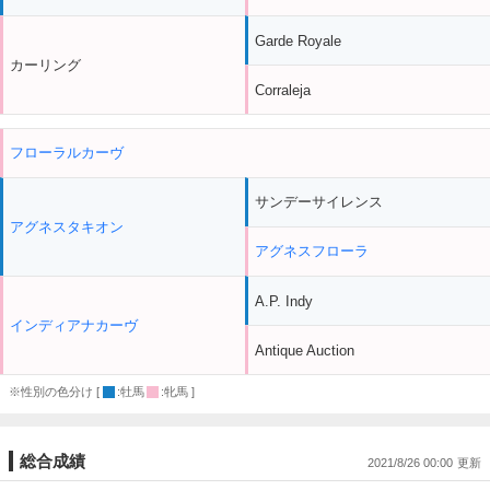
Garde Royale
カーリング
Corraleja
フローラルカーヴ
サンデーサイレンス
アグネスタキオン
アグネスフローラ
A.P. Indy
インディアナカーヴ
Antique Auction
※性別の色分け [
:牡馬
:牝馬 ]
総合成績
2021/8/26 00:00