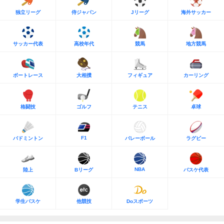
独立リーグ
侍ジャパン
Jリーグ
海外サッカー
サッカー代表
高校年代
競馬
地方競馬
ボートレース
大相撲
フィギュア
カーリング
格闘技
ゴルフ
テニス
卓球
F1
バドミントン
バレーボール
ラグビー
NBA
陸上
Bリーグ
バスケ代表
学生バスケ
他競技
Doスポーツ