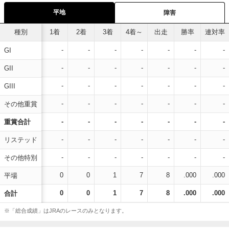
平地
障害
種別
1着
2着
3着
4着～
出走
勝率
連対率
-
-
-
-
-
-
-
GI
-
-
-
-
-
-
-
GII
-
-
-
-
-
-
-
GIII
-
-
-
-
-
-
-
その他重賞
-
-
-
-
-
-
-
重賞合計
-
-
-
-
-
-
-
リステッド
-
-
-
-
-
-
-
その他特別
0
0
1
7
8
.000
.000
平場
0
0
1
7
8
.000
.000
合計
※「総合成績」はJRAのレースのみとなります。