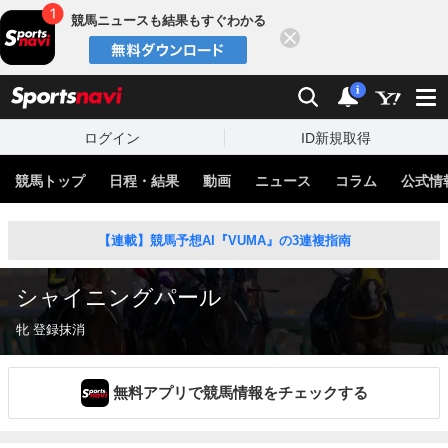
競馬ニュースも結果もすぐわかる
閉じる
スポーツナビ
検索
通知
i
ログイン
ID新規取得
競馬トップ
日程・結果
動画
ニュース
コラム
公式情
【連載】競馬予想AI『VUMA』の3連複指南
シャイニングパール
牝 登録抹消
無料アプリで競馬情報をチェックする