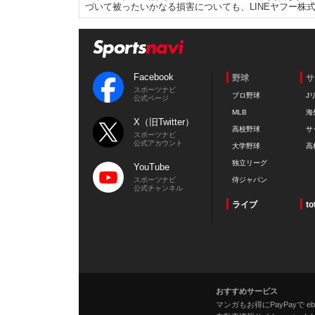
づいて被ったいかなる損害についても、LINEヤフー株
Facebook
野球
サ
スポーツナビ
プロ野球
J
公式ページ
MLB
海
X（旧Twitter）
高校野球
サ
スポーツナビ
公式アカウント
大学野球
高
独立リーグ
YouTube
スポーツナビ
侍ジャパン
公式チャンネル
ライブ
to
おすすめサービス
マンガもお得にPayPayで eboo