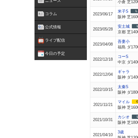
ニュース
小倉 芝120
米子S
L
コラム
2023/06/17
阪神 芝160
安土城
公式情報
2023/05/28
京都 芝140
ライブ配信
吾妻小
2023/04/08
福島 ダ170
今日の予定
コーS
2022/12/18
中京 ダ140
ギャラ
2022/12/04
阪神 ダ140
太秦S
2022/10/15
阪神 ダ180
マイル
G
2021/11/21
阪神 芝160
カシオ
2021/10/31
阪神 芝180
3歳
2021/04/10
阪神 芝120