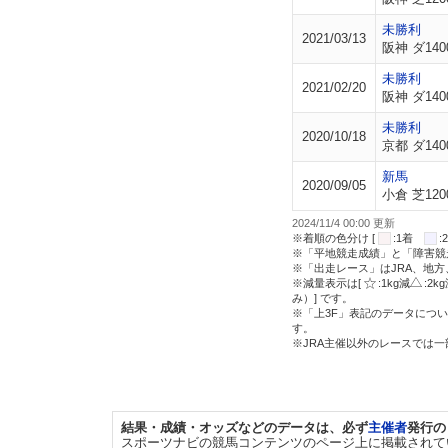
未勝利
2021/03/13
阪神 ダ140
未勝利
2021/02/20
阪神 ダ140
未勝利
2020/10/18
京都 ダ140
新馬
2020/09/05
小倉 芝120
2024/11/4 00:00 更新
※着順の色分け [
:1着
※「平地競走成績」と「障害競
※「出走レース」はJRA、地
※減量表示は[
:1kg減
:2k
み）] です。
※「上3F」表記のデータについ
す。
※JRA主催以外のレースでは
結果・成績・オッズなどのデータは、必ず
主催者
発行の
スポーツナビの競馬コンテンツのページ上に掲載されて