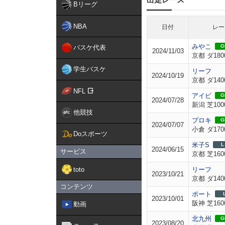
Bリーグ
NBA
日付
レー
みやこ
GI
バスケ代表
2024/11/03
京都 ダ180
学生バスケ
リーフ
2024/10/19
京都 ダ140
NFL
アイビ
GI
2024/07/28
新潟 芝100
他競技
プロキ
GI
2024/07/07
小倉 ダ170
Doスポーツ
米子S
L
2024/06/15
サービス
京都 芝160
toto
リーフ
2023/10/21
京都 ダ140
コンテンツ
ポート
2023/10/01
阪神 芝160
動画
北九州
GI
2023/08/20