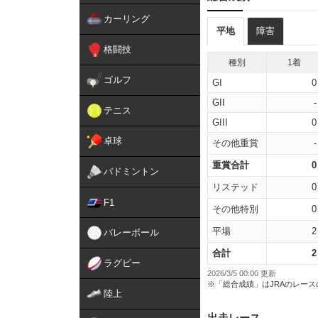
カーリング
平地
障害
格闘技
種別
1着
ゴルフ
GI
0
GII
-
テニス
GIII
0
卓球
その他重賞
-
重賞合計
0
バドミントン
リステッド
0
F1
その他特別
0
平場
2
バレーボール
合計
2
ラグビー
2026/3/5 00:00 更新
※「総合成績」はJRAのレー
陸上
出走レース