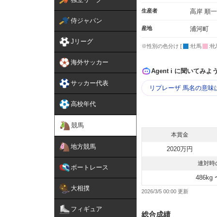
生産者
高岸 順一
侍ジャパン
産地
浦河町
Jリーグ
※性別の色分け [
:牡馬
:牝
海外サッカー
Agent i に聞いてみよ
サッカー代表
リプレーザ 馬名の意味
高校年代
競馬
本賞金
地方競馬
2020万円
連対時
ボートレース
486kg 
大相撲
2026/3/5 00:00
フィギュア
総合成績