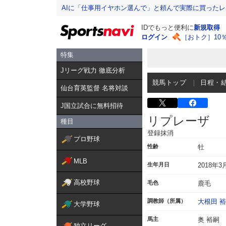
AIに「仕事用イヤホン選んで」と頼んで実際に買った
IDでもっと便利に
新規取得
ログイン
［おトク］10
特集
Jリーグ戦力 徹底分析
競馬トップ
日程・
仙台育英監督 名将対談
J国立試合に無料招待
リプレーザ
種目
登録抹消
プロ野球
性齢
牡
MLB
生年月日
2018年3
高校野球
毛色
鹿毛
調教師（所属）
大根田 
大学野球
馬主
奥 裕嗣
独立リーグ