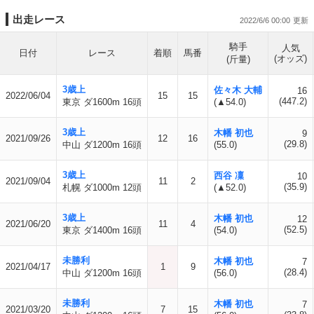
出走レース
2022/6/6 00:00
騎手
人気
日付
レース
着順
馬番
(オッズ)
(斤量)
3歳上
佐々木 大輔
16
2022/06/04
15
15
(447.2)
東京 ダ1600m 16頭
(▲54.0)
3歳上
木幡 初也
9
2021/09/26
12
16
(29.8)
中山 ダ1200m 16頭
(55.0)
3歳上
西谷 凜
10
2021/09/04
11
2
(35.9)
札幌 ダ1000m 12頭
(▲52.0)
3歳上
木幡 初也
12
2021/06/20
11
4
(52.5)
東京 ダ1400m 16頭
(54.0)
未勝利
木幡 初也
7
2021/04/17
1
9
(28.4)
中山 ダ1200m 16頭
(56.0)
未勝利
木幡 初也
7
2021/03/20
7
15