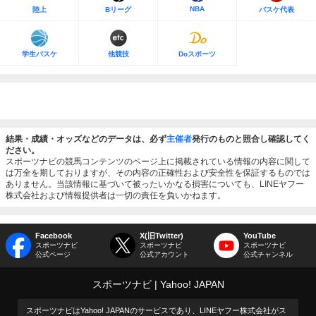
NBA
陸上
Bリーグ
バスケ代表
学生バスケ
他競技
Doスポーツ
結果・成績・オッズなどのデータは、必ず
主催者
発行のものと照合し確認してく
ださい。
スポーツナビの競馬コンテンツのページ上に掲載されている情報の内容に関して
は万全を期しておりますが、その内容の正確性および安全性を保証するものでは
ありません。当該情報に基づいて被ったいかなる損害についても、LINEヤフー
株式会社および情報提供者は一切の責任を負いかねます。
Facebook
X(旧Twitter)
YouTube
スポーツナビ
スポーツナビ
スポーツナビ
公式ページ
公式アカウント
公式チャンネル
スポーツナビ
Yahoo! JAPAN
スポーツナビはYahoo! JAPANのサービスであり、LINEヤフー株式会社がス