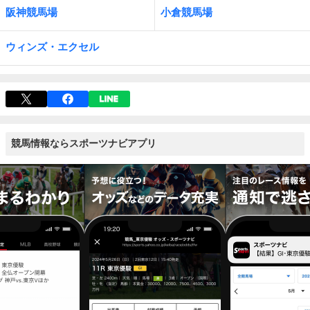
阪神競馬場
小倉競馬場
ウィンズ・エクセル
競馬情報ならスポーツナビアプリ