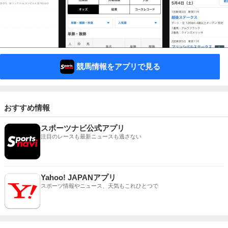
競馬情報をアプリで見る
おすすめ情報
スポーツナビ公式アプリ
注目のレースも最新ニュースも逃さない
Yahoo! JAPANアプリ
スポーツ情報やニュース、天気もこれひとつで