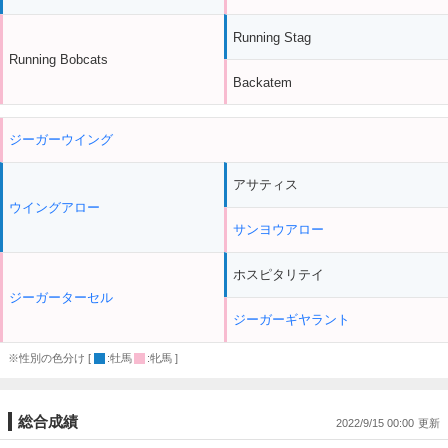
Running Stag
Running Bobcats
Backatem
ジーガーウイング
アサティス
ウイングアロー
サンヨウアロー
ホスピタリテイ
ジーガーターセル
ジーガーギヤラント
※性別の色分け [
:牡馬
:牝馬 ]
総合成績
2022/9/15 00:00