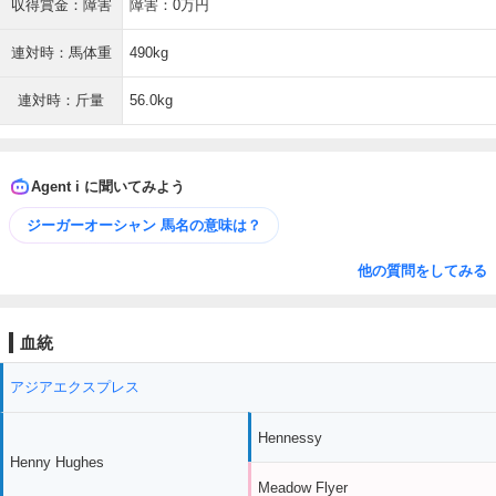
収得賞金：障害
障害：0万円
連対時：馬体重
490kg
連対時：斤量
56.0kg
Agent i に聞いてみよう
ジーガーオーシャン 馬名の意味は？
他の質問をしてみる
血統
アジアエクスプレス
Hennessy
Henny Hughes
Meadow Flyer