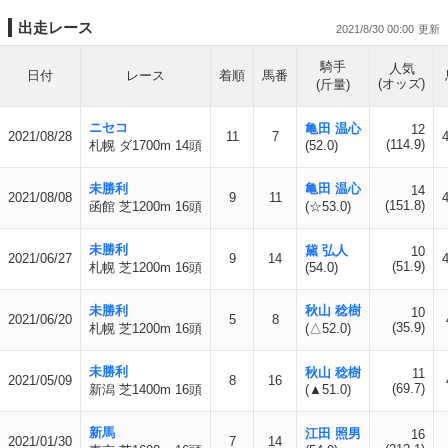
出走レース
2021/8/30 00:00
騎手
人気
日付
レース
着順
馬番
(オッズ)
(斤量)
ニセコ
亀田 温心
12
2021/08/28
11
7
(114.9)
札幌 ダ1700m 14頭
(52.0)
未勝利
亀田 温心
14
2021/08/08
9
11
(151.8)
函館 芝1200m 16頭
(☆53.0)
未勝利
黛 弘人
10
2021/06/27
9
14
(51.9)
札幌 芝1200m 16頭
(54.0)
未勝利
秋山 稔樹
10
2021/06/20
5
8
(35.9)
札幌 芝1200m 16頭
(△52.0)
未勝利
秋山 稔樹
11
2021/05/09
8
16
(69.7)
新潟 芝1400m 16頭
(▲51.0)
新馬
江田 照男
16
2021/01/30
7
14