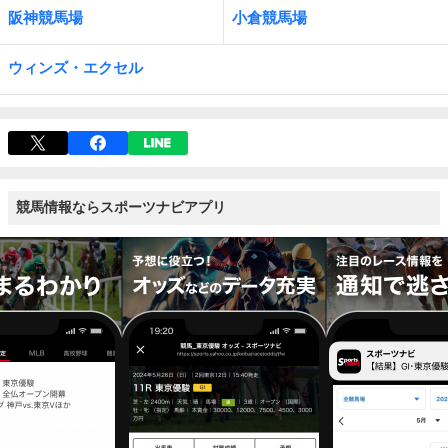
阪神競馬場
小倉競馬場
ウィンズ・エクセル
競馬情報ならスポーツナビアプリ