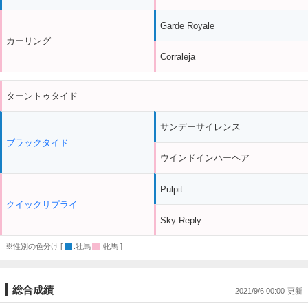
Garde Royale
カーリング
Corraleja
ターントゥタイド
サンデーサイレンス
ブラックタイド
ウインドインハーヘア
Pulpit
クイックリプライ
Sky Reply
※性別の色分け [
:牡馬
:牝馬 ]
総合成績
2021/9/6 00:00