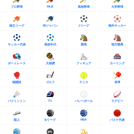
MLB
プロ野球
高校野球
大学野球
独立リーグ
侍ジャパン
Jリーグ
海外サッカー
サッカー代表
高校年代
競馬
地方競馬
ボートレース
大相撲
フィギュア
カーリング
格闘技
ゴルフ
テニス
卓球
F1
バドミントン
バレーボール
ラグビー
NBA
陸上
Bリーグ
バスケ代表