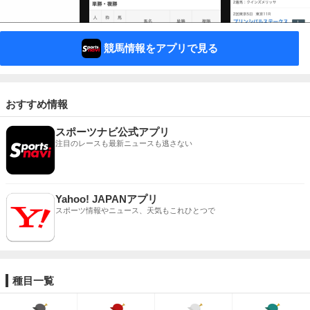
競馬情報をアプリで見る
おすすめ情報
スポーツナビ公式アプリ
注目のレースも最新ニュースも逃さない
Yahoo! JAPANアプリ
スポーツ情報やニュース、天気もこれひとつで
種目一覧