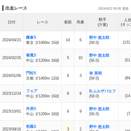
出走レース
2024/4/22 00:00
騎手
人
日付
レース
着順
馬番
(オッ
(斤量)
鎌倉S
野中 悠太郎
2024/04/21
14
6
(131
東京 ダ1400m 15頭
(58.0)
春風S
野中 悠太郎
2024/02/25
5
10
(51
中山 ダ1200m 16頭
(56.0)
門松S
幸 英明
2024/01/06
9
3
(84
京都 ダ1400m 12頭
(58.0)
フェア
B.ムルザバエフ
2023/12/24
8
8
(14
中山 ダ1200m 16頭
(58.0)
外房S
野中 悠太郎
2023/10/01
6
9
(7
中山 ダ1200m 16頭
(56.0)
初風S
野中 悠太郎
2023/09/16
3
2