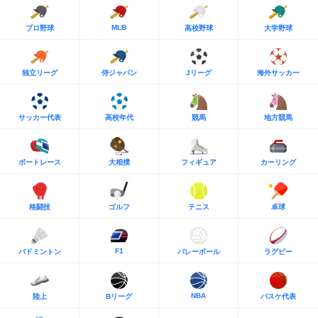
MLB
プロ野球
高校野球
大学野球
独立リーグ
侍ジャパン
Jリーグ
海外サッカー
サッカー代表
高校年代
競馬
地方競馬
ボートレース
大相撲
フィギュア
カーリング
格闘技
ゴルフ
テニス
卓球
F1
バドミントン
バレーボール
ラグビー
NBA
陸上
Bリーグ
バスケ代表