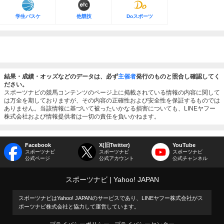
学生バスケ
他競技
Doスポーツ
結果・成績・オッズなどのデータは、必ず
主催者
発行のものと照合し確認してく
ださい。
スポーツナビの競馬コンテンツのページ上に掲載されている情報の内容に関して
は万全を期しておりますが、その内容の正確性および安全性を保証するものでは
ありません。当該情報に基づいて被ったいかなる損害についても、LINEヤフー
株式会社および情報提供者は一切の責任を負いかねます。
Facebook
X(旧Twitter)
YouTube
スポーツナビ
スポーツナビ
スポーツナビ
公式ページ
公式アカウント
公式チャンネル
スポーツナビ
Yahoo! JAPAN
スポーツナビはYahoo! JAPANのサービスであり、LINEヤフー株式会社がス
ポーツナビ株式会社と協力して運営しています。