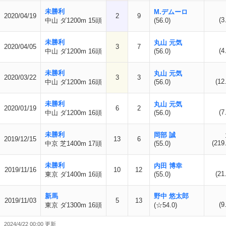
未勝利
M.デムーロ
2020/04/19
2
9
(3
中山 ダ1200m 15頭
(56.0)
未勝利
丸山 元気
2020/04/05
3
7
(4
中山 ダ1200m 16頭
(56.0)
未勝利
丸山 元気
2020/03/22
3
3
(12
中山 ダ1200m 16頭
(56.0)
未勝利
丸山 元気
2020/01/19
6
2
(7
中山 ダ1200m 16頭
(56.0)
未勝利
岡部 誠
2019/12/15
13
6
(219
中京 芝1400m 17頭
(55.0)
未勝利
内田 博幸
2019/11/16
10
12
(21
東京 ダ1400m 16頭
(55.0)
新馬
野中 悠太郎
2019/11/03
5
13
(9
東京 ダ1300m 16頭
(☆54.0)
2024/4/22 00:00 更新