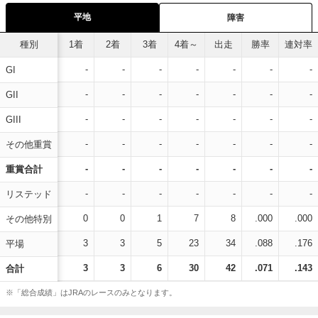
平地
障害
種別
1着
2着
3着
4着～
出走
勝率
連対率
-
-
-
-
-
-
-
GI
-
-
-
-
-
-
-
GII
-
-
-
-
-
-
-
GIII
-
-
-
-
-
-
-
その他重賞
-
-
-
-
-
-
-
重賞合計
-
-
-
-
-
-
-
リステッド
0
0
1
7
8
.000
.000
その他特別
3
3
5
23
34
.088
.176
平場
3
3
6
30
42
.071
.143
合計
※「総合成績」はJRAのレースのみとなります。