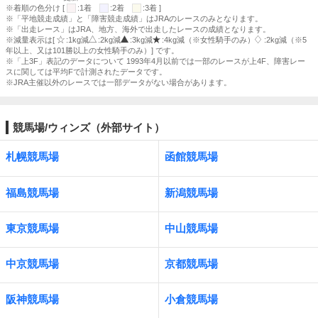
※着順の色分け [
:1着
:2着
:3着 ]
※「平地競走成績」と「障害競走成績」はJRAのレースのみとなります。
※「出走レース」はJRA、地方、海外で出走したレースの成績となります。
※減量表示は[
:1kg減
:2kg減
:3kg減
:4kg減（※女性騎手のみ）
:2kg減（※5
年以上、又は101勝以上の女性騎手のみ）] です。
※「上3F」表記のデータについて 1993年4月以前では一部のレースが上4F、障害レー
スに関しては平均Fで計測されたデータです。
※JRA主催以外のレースでは一部データがない場合があります。
競馬場/ウィンズ（外部サイト）
札幌競馬場
函館競馬場
福島競馬場
新潟競馬場
東京競馬場
中山競馬場
中京競馬場
京都競馬場
阪神競馬場
小倉競馬場