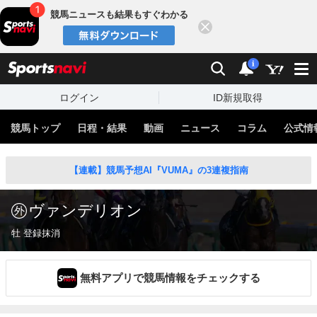
競馬ニュースも結果もすぐわかる
閉じる
スポーツナビ
検索
通知
i
ログイン
ID新規取得
競馬トップ
日程・結果
動画
ニュース
コラム
公式情
【連載】競馬予想AI『VUMA』の3連複指南
ヴァンデリオン
牡 登録抹消
無料アプリで競馬情報をチェックする