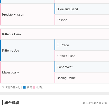
Dixieland Band
Freddie Frisson
Frisson
Kitten s Peak
El Prado
Kitten s Joy
Kitten’s First
Gone West
Majestically
Darling Dame
※性別の色分け [
:牡馬
:牝馬 ]
総合成績
2024/4/25 00:00