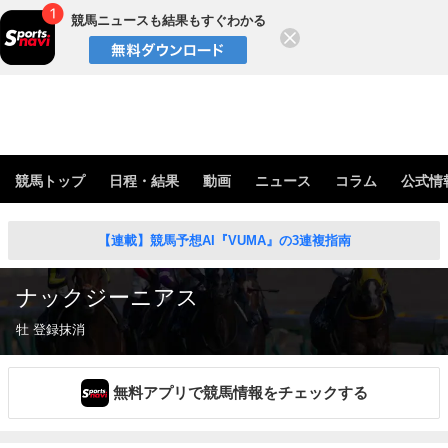
競馬ニュースも結果もすぐわかる
閉じる
競馬トップ
日程・結果
動画
ニュース
コラム
公式情
【連載】競馬予想AI『VUMA』の3連複指南
ナックジーニアス
牡 登録抹消
無料アプリで競馬情報をチェックする