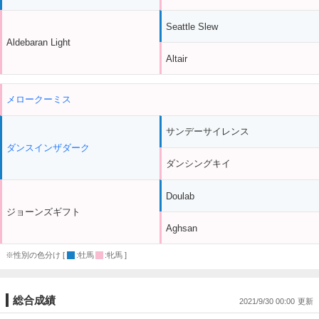
Seattle Slew
Aldebaran Light
Altair
メロークーミス
サンデーサイレンス
ダンスインザダーク
ダンシングキイ
Doulab
ジョーンズギフト
Aghsan
※性別の色分け [
:牡馬
:牝馬 ]
総合成績
2021/9/30 00:00