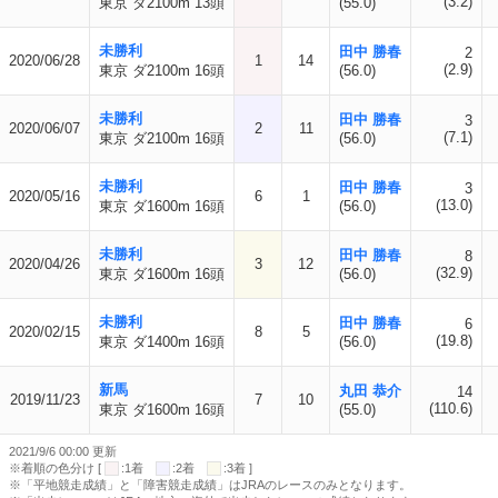
(3.2)
東京 ダ2100m 13頭
(55.0)
未勝利
田中 勝春
2
2020/06/28
1
14
(2.9)
東京 ダ2100m 16頭
(56.0)
未勝利
田中 勝春
3
2020/06/07
2
11
(7.1)
東京 ダ2100m 16頭
(56.0)
未勝利
田中 勝春
3
2020/05/16
6
1
(13.0)
東京 ダ1600m 16頭
(56.0)
未勝利
田中 勝春
8
2020/04/26
3
12
(32.9)
東京 ダ1600m 16頭
(56.0)
未勝利
田中 勝春
6
2020/02/15
8
5
(19.8)
東京 ダ1400m 16頭
(56.0)
新馬
丸田 恭介
14
2019/11/23
7
10
(110.6)
東京 ダ1600m 16頭
(55.0)
2021/9/6 00:00 更新
※着順の色分け [
:1着
:2着
:3着 ]
※「平地競走成績」と「障害競走成績」はJRAのレースのみとなります。