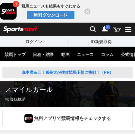
競馬ニュースも結果もすぐわかる
閉じる
スポーツナビ
検索
通知
i
ログイン
ID新規取得
競馬トップ
日程・結果
動画
ニュース
コラム
公式情
真中満＆五十嵐亮太が佐賀競馬予想に挑戦！（PR）
スマイルガール
牝 登録抹消
無料アプリで競馬情報をチェックする