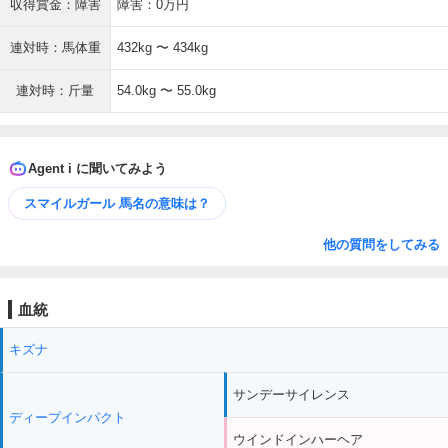
収得賞金：障害
障害：0万円
連対時：馬体重
432kg 〜 434kg
連対時：斤量
54.0kg 〜 55.0kg
Agent i に聞いてみよう
スマイルガール 馬名の意味は？
他の質問をしてみる
血統
キズナ
サンデーサイレンス
ディープインパクト
ウインドインハーヘア