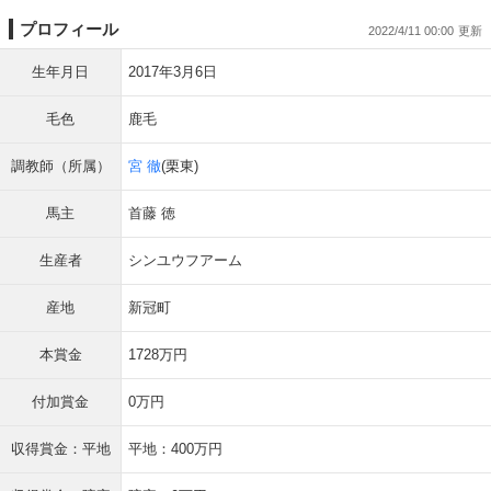
プロフィール
2022/4/11 00:00
生年月日
2017年3月6日
毛色
鹿毛
調教師（所属）
宮 徹
(栗東)
馬主
首藤 徳
生産者
シンユウフアーム
産地
新冠町
本賞金
1728万円
付加賞金
0万円
収得賞金：平地
平地：400万円