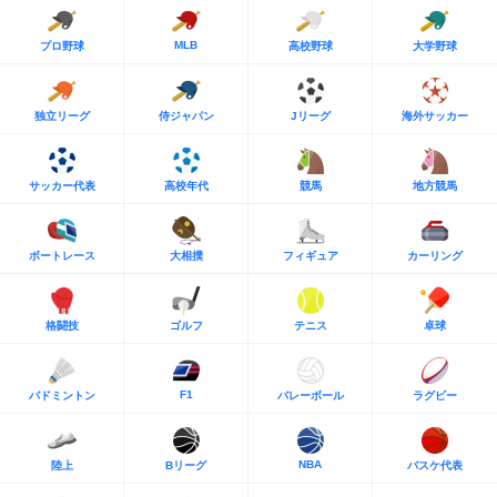
MLB
プロ野球
高校野球
大学野球
独立リーグ
侍ジャパン
Jリーグ
海外サッカー
サッカー代表
高校年代
競馬
地方競馬
ボートレース
大相撲
フィギュア
カーリング
格闘技
ゴルフ
テニス
卓球
F1
バドミントン
バレーボール
ラグビー
NBA
陸上
Bリーグ
バスケ代表