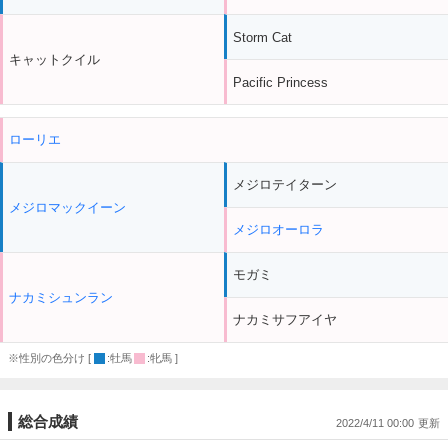
Storm Cat
キャットクイル
Pacific Princess
ローリエ
メジロテイターン
メジロマックイーン
メジロオーロラ
モガミ
ナカミシュンラン
ナカミサフアイヤ
※性別の色分け [
:牡馬
:牝馬 ]
総合成績
2022/4/11 00:00