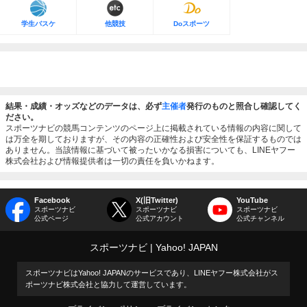
学生バスケ
他競技
Doスポーツ
結果・成績・オッズなどのデータは、必ず
主催者
発行のものと照合し確認してく
ださい。
スポーツナビの競馬コンテンツのページ上に掲載されている情報の内容に関して
は万全を期しておりますが、その内容の正確性および安全性を保証するものでは
ありません。当該情報に基づいて被ったいかなる損害についても、LINEヤフー
株式会社および情報提供者は一切の責任を負いかねます。
Facebook
X(旧Twitter)
YouTube
スポーツナビ
スポーツナビ
スポーツナビ
公式ページ
公式アカウント
公式チャンネル
スポーツナビ
Yahoo! JAPAN
スポーツナビはYahoo! JAPANのサービスであり、LINEヤフー株式会社がス
ポーツナビ株式会社と協力して運営しています。