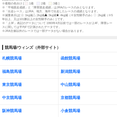
※着順の色分け [
:1着
:2着
:3着 ]
※「平地競走成績」と「障害競走成績」はJRAのレースのみとなります。
※「出走レース」はJRA、地方、海外で出走したレースの成績となります。
※減量表示は[
:1kg減
:2kg減
:3kg減
:4kg減（※女性騎手のみ）
:2kg減（※5
年以上、又は101勝以上の女性騎手のみ）] です。
※「上3F」表記のデータについて 1993年4月以前では一部のレースが上4F、障害レー
スに関しては平均Fで計測されたデータです。
※JRA主催以外のレースでは一部データがない場合があります。
競馬場/ウィンズ（外部サイト）
札幌競馬場
函館競馬場
福島競馬場
新潟競馬場
東京競馬場
中山競馬場
中京競馬場
京都競馬場
阪神競馬場
小倉競馬場