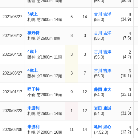
(56.8)
函館 芝2600m 14頭
(55.0)
3歳上
古川 吉洋
9
2021/06/27
5
14
(34.9)
札幌 芝2600m 14頭
(55.0)
積丹特
古川 吉洋
4
2021/06/12
8
3
(7.5)
札幌 芝2600m 8頭
(55.0)
4歳上
古川 吉洋
2
2021/04/10
3
3
(4.2)
阪神 ダ1800m 11頭
(55.0)
4歳上
古川 吉洋
6
2021/03/27
3
7
(19.1)
阪神 ダ1800m 12頭
(55.0)
呼子特
藤岡 康太
9
2021/01/17
9
12
(33.1)
小倉 芝2600m 16頭
(54.0)
未勝利
岩田 康誠
7
2020/08/23
1
12
(31.3)
札幌 芝2600m 14頭
(54.0)
未勝利
亀田 温心
4
2020/08/08
11
14
(12.2)
札幌 芝2000m 16頭
(△52.0)