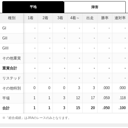
平地
障害
種別
1着
2着
3着
4着～
出走
勝率
連対率
-
-
-
-
-
-
-
GI
-
-
-
-
-
-
-
GII
-
-
-
-
-
-
-
GIII
-
-
-
-
-
-
-
その他重賞
-
-
-
-
-
-
-
重賞合計
-
-
-
-
-
-
-
リステッド
0
0
0
3
3
.000
.000
その他特別
1
1
3
12
17
.059
.118
平場
1
1
3
15
20
.050
.100
合計
※「総合成績」はJRAのレースのみとなります。