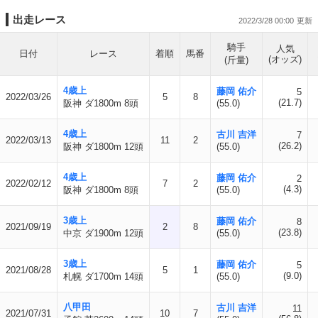
出走レース
2022/3/28 00:00
騎手
人気
日付
レース
着順
馬番
(オッズ)
(斤量)
4歳上
藤岡 佑介
5
2022/03/26
5
8
(21.7)
阪神 ダ1800m 8頭
(55.0)
4歳上
古川 吉洋
7
2022/03/13
11
2
(26.2)
阪神 ダ1800m 12頭
(55.0)
4歳上
藤岡 佑介
2
2022/02/12
7
2
(4.3)
阪神 ダ1800m 8頭
(55.0)
3歳上
藤岡 佑介
8
2021/09/19
2
8
(23.8)
中京 ダ1900m 12頭
(55.0)
3歳上
藤岡 佑介
5
2021/08/28
5
1
(9.0)
札幌 ダ1700m 14頭
(55.0)
八甲田
古川 吉洋
11
2021/07/31
10
7