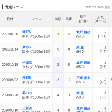
出走レース
2021/2/1 00:00
騎手
人気
日付
レース
着順
馬番
(オッズ)
(斤量)
瀬戸S
城戸 義政
7
2021/01/30
3
11
(18.1)
中京 ダ1900m 16頭
(54.0)
摩耶S
武 豊
2
2020/11/14
5
8
(4.4)
阪神 ダ1800m 16頭
(54.0)
平城京
城戸 義政
4
2020/10/18
2
8
(9.7)
京都 ダ1800m 16頭
(55.0)
柳都S
戸崎 圭太
2
2020/08/02
2
12
(4.9)
新潟 ダ1800m 15頭
(55.0)
花のみ
武 豊
4
2020/06/28
4
14
(5.3)
阪神 ダ1800m 16頭
(53.0)
上賀茂
城戸 義政
8
2020/05/10
4
8