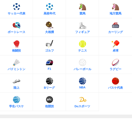
サッカー代表
高校年代
競馬
地方競馬
ボートレース
大相撲
フィギュア
カーリング
格闘技
ゴルフ
テニス
卓球
F1
バドミントン
バレーボール
ラグビー
NBA
陸上
Bリーグ
バスケ代表
学生バスケ
他競技
Doスポーツ