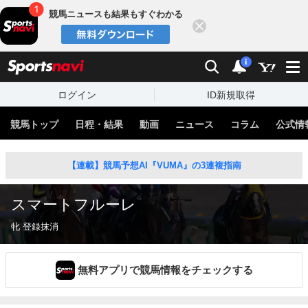
競馬ニュースも結果もすぐわかる
閉じる
スポーツナビ
検索
通知
i
ログイン
ID新規取得
競馬トップ
日程・結果
動画
ニュース
コラム
公式情
【連載】競馬予想AI『VUMA』の3連複指南
スマートフルーレ
牝 登録抹消
無料アプリで競馬情報をチェックする