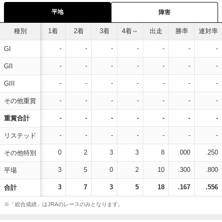
平地
障害
種別
1着
2着
3着
4着～
出走
勝率
連対率
-
-
-
-
-
-
-
GI
-
-
-
-
-
-
-
GII
-
-
-
-
-
-
-
GIII
-
-
-
-
-
-
-
その他重賞
-
-
-
-
-
-
-
重賞合計
-
-
-
-
-
-
-
リステッド
0
2
3
3
8
.000
.250
その他特別
3
5
0
2
10
.300
.800
平場
3
7
3
5
18
.167
.556
合計
※「総合成績」はJRAのレースのみとなります。