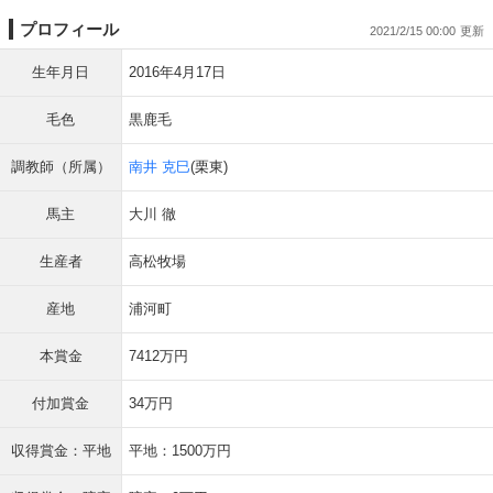
プロフィール
2021/2/15 00:00
生年月日
2016年4月17日
毛色
黒鹿毛
調教師（所属）
南井 克巳
(栗東)
馬主
大川 徹
生産者
高松牧場
産地
浦河町
本賞金
7412万円
付加賞金
34万円
収得賞金：平地
平地：1500万円