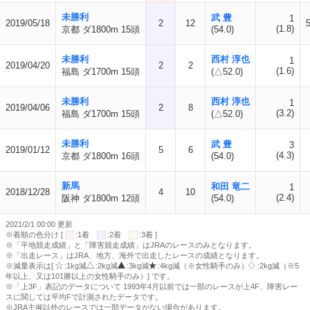
未勝利
武 豊
1
2019/05/18
2
12
(1.8)
京都 ダ1800m 15頭
(54.0)
未勝利
西村 淳也
1
2019/04/20
2
2
(1.6)
福島 ダ1700m 15頭
(△52.0)
未勝利
西村 淳也
1
2019/04/06
2
8
(3.2)
福島 ダ1700m 15頭
(△52.0)
未勝利
武 豊
3
2019/01/12
5
6
(4.3)
京都 ダ1800m 16頭
(54.0)
新馬
和田 竜二
1
2018/12/28
4
10
(2.4)
阪神 ダ1800m 12頭
(54.0)
2021/2/1 00:00 更新
※着順の色分け [
:1着
:2着
:3着 ]
※「平地競走成績」と「障害競走成績」はJRAのレースのみとなります。
※「出走レース」はJRA、地方、海外で出走したレースの成績となります。
※減量表示は[
:1kg減
:2kg減
:3kg減
:4kg減（※女性騎手のみ）
:2kg減（※5
年以上、又は101勝以上の女性騎手のみ）] です。
※「上3F」表記のデータについて 1993年4月以前では一部のレースが上4F、障害レー
スに関しては平均Fで計測されたデータです。
※JRA主催以外のレースでは一部データがない場合があります。