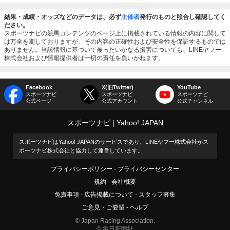
結果・成績・オッズなどのデータは、必ず
主催者
発行のものと照合し確認してく
ださい。
スポーツナビの競馬コンテンツのページ上に掲載されている情報の内容に関して
は万全を期しておりますが、その内容の正確性および安全性を保証するものでは
ありません。当該情報に基づいて被ったいかなる損害についても、LINEヤフー
株式会社および情報提供者は一切の責任を負いかねます。
Facebook
X(旧Twitter)
YouTube
スポーツナビ
スポーツナビ
スポーツナビ
公式ページ
公式アカウント
公式チャンネル
スポーツナビ
Yahoo! JAPAN
スポーツナビはYahoo! JAPANのサービスであり、LINEヤフー株式会社がス
ポーツナビ株式会社と協力して運営しています。
プライバシーポリシー
プライバシーセンター
規約
会社概要
免責事項
広告掲載について
スタッフ募集
ご意見・ご要望
ヘルプ
© Japan Racing Association.
© 毎日新聞社