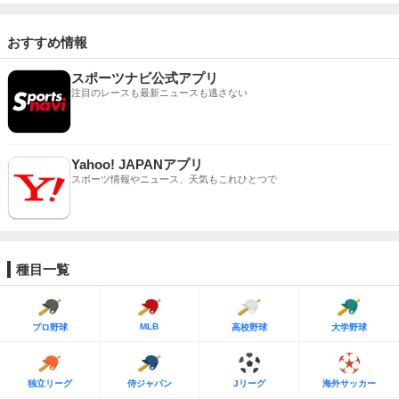
おすすめ情報
スポーツナビ公式アプリ
注目のレースも最新ニュースも逃さない
Yahoo! JAPANアプリ
スポーツ情報やニュース、天気もこれひとつで
種目一覧
MLB
プロ野球
高校野球
大学野球
独立リーグ
侍ジャパン
Jリーグ
海外サッカー