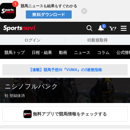
競馬ニュースも結果もすぐわかる
閉じる
スポーツナビ
検索
通知
i
ログイン
ID新規取得
競馬トップ
日程・結果
動画
ニュース
コラム
公式情
【連載】競馬予想AI『VUMA』の3連複指南
ニシノフルバンク
牡 登録抹消
無料アプリで競馬情報をチェックする