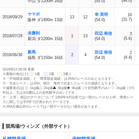
(44.0)
中山 ダ1200m 16頭
(55.0)
ヤマボ
幸 英明
10
2018/09/29
13
12
(31.7)
阪神 ダ1400m 13頭
(54.0)
未勝利
田辺 裕信
3
2018/07/28
1
13
(5.6)
新潟 ダ1200m 15頭
(54.0)
新馬
田辺 裕信
2
2018/06/30
2
4
(4.4)
福島 ダ1150m 16頭
(54.0)
2019/8/12 00:00 更新
※着順の色分け [
:1着
:2着
:3着 ]
※「平地競走成績」と「障害競走成績」はJRAのレースのみとなります。
※「出走レース」はJRA、地方、海外で出走したレースの成績となります。
※減量表示は[
:1kg減
:2kg減
:3kg減
:4kg減（※女性騎手のみ）
:2kg減（※5
年以上、又は101勝以上の女性騎手のみ）] です。
※「上3F」表記のデータについて 1993年4月以前では一部のレースが上4F、障害レー
スに関しては平均Fで計測されたデータです。
※JRA主催以外のレースでは一部データがない場合があります。
競馬場/ウィンズ（外部サイト）
札幌競馬場
函館競馬場