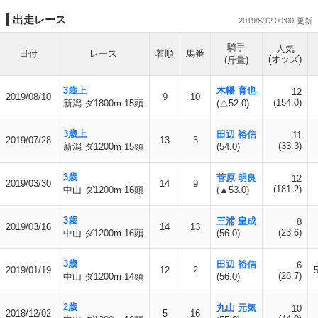
出走レース
2019/8/12 00:00
騎手
人気
日付
レース
着順
馬番
(オッズ)
(斤量)
3歳上
木幡 育也
12
2019/08/10
9
10
(154.0)
新潟 ダ1800m 15頭
(△52.0)
3歳上
田辺 裕信
11
2019/07/28
13
3
(33.3)
新潟 ダ1200m 15頭
(54.0)
3歳
菅原 明良
12
2019/03/30
14
9
(181.2)
中山 ダ1200m 16頭
(▲53.0)
3歳
三浦 皇成
8
2019/03/16
14
13
(23.6)
中山 ダ1200m 16頭
(56.0)
3歳
田辺 裕信
6
2019/01/19
12
2
(28.7)
中山 ダ1200m 14頭
(56.0)
2歳
丸山 元気
10
2018/12/02
5
16