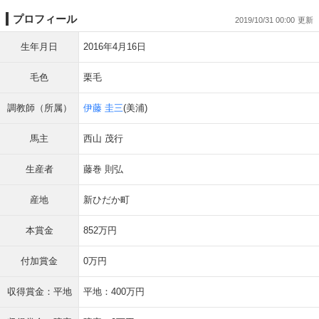
プロフィール
2019/10/31 00:00
生年月日
2016年4月16日
毛色
栗毛
調教師（所属）
伊藤 圭三
(美浦)
馬主
西山 茂行
生産者
藤巻 則弘
産地
新ひだか町
本賞金
852万円
付加賞金
0万円
収得賞金：平地
平地：400万円