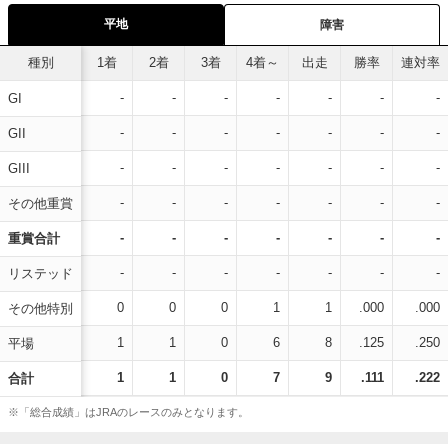
平地
障害
種別
1着
2着
3着
4着～
出走
勝率
連対率
-
-
-
-
-
-
-
GI
-
-
-
-
-
-
-
GII
-
-
-
-
-
-
-
GIII
-
-
-
-
-
-
-
その他重賞
-
-
-
-
-
-
-
重賞合計
-
-
-
-
-
-
-
リステッド
0
0
0
1
1
.000
.000
その他特別
1
1
0
6
8
.125
.250
平場
1
1
0
7
9
.111
.222
合計
※「総合成績」はJRAのレースのみとなります。