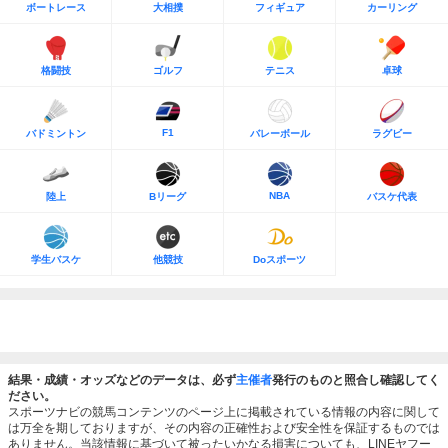
ボートレース
大相撲
フィギュア
カーリング
格闘技
ゴルフ
テニス
卓球
F1
バドミントン
バレーボール
ラグビー
NBA
陸上
Bリーグ
バスケ代表
学生バスケ
他競技
Doスポーツ
結果・成績・オッズなどのデータは、必ず
主催者
発行のものと照合し確認してく
ださい。
スポーツナビの競馬コンテンツのページ上に掲載されている情報の内容に関して
は万全を期しておりますが、その内容の正確性および安全性を保証するものでは
ありません。当該情報に基づいて被ったいかなる損害についても、LINEヤフー