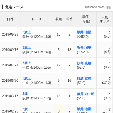
出走レース
2019/9/30 00:00
騎手
人気
日付
レース
着順
馬番
(オッズ)
(斤量)
3歳上
坂井 瑠星
2
2019/09/29
13
2
(5.8)
阪神 ダ1200m 16頭
(☆52.0)
3歳上
坂井 瑠星
2
2019/09/16
5
13
(4.6)
阪神 ダ1400m 14頭
(☆52.0)
3歳上
鮫島 克駿
4
2019/07/21
12
2
(8.2)
中京 ダ1400m 15頭
(52.0)
3歳上
鮫島 克駿
7
2019/06/30
5
16
(17.0)
中京 ダ1400m 16頭
(52.0)
3歳
藤井 勘一郎
4
2019/03/17
13
1
(9.0)
阪神 ダ1400m 14頭
(54.0)
3歳
坂井 瑠星
7
2019/02/23
3
7