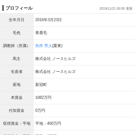
プロフィール
2019/11/21 00:00
生年月日
2016年3月23日
毛色
青鹿毛
調教師（所属）
矢作 芳人
(栗東)
馬主
株式会社 ノースヒルズ
生産者
株式会社 ノースヒルズ
産地
新冠町
本賞金
1082万円
付加賞金
0万円
収得賞金：平地
平地：400万円