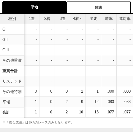
平地
障害
種別
1着
2着
3着
4着～
出走
勝率
連対率
-
-
-
-
-
-
-
GI
-
-
-
-
-
-
-
GII
-
-
-
-
-
-
-
GIII
-
-
-
-
-
-
-
その他重賞
-
-
-
-
-
-
-
重賞合計
-
-
-
-
-
-
-
リステッド
0
0
0
1
1
.000
.000
その他特別
1
0
2
9
12
.083
.083
平場
1
0
2
10
13
.077
.077
合計
※「総合成績」はJRAのレースのみとなります。