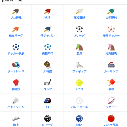
MLB
プロ野球
高校野球
大学野球
独立リーグ
侍ジャパン
Jリーグ
海外サッカー
サッカー代表
高校年代
競馬
地方競馬
ボートレース
大相撲
フィギュア
カーリング
格闘技
ゴルフ
テニス
卓球
F1
バドミントン
バレーボール
ラグビー
NBA
陸上
Bリーグ
バスケ代表