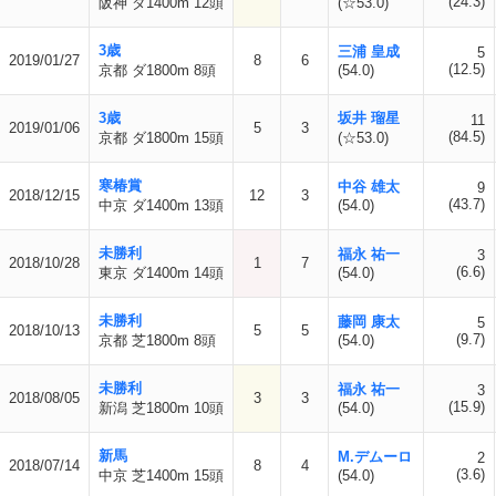
(24.3)
阪神 ダ1400m 12頭
(☆53.0)
3歳
三浦 皇成
5
2019/01/27
8
6
(12.5)
京都 ダ1800m 8頭
(54.0)
3歳
坂井 瑠星
11
2019/01/06
5
3
(84.5)
京都 ダ1800m 15頭
(☆53.0)
寒椿賞
中谷 雄太
9
2018/12/15
12
3
(43.7)
中京 ダ1400m 13頭
(54.0)
未勝利
福永 祐一
3
2018/10/28
1
7
(6.6)
東京 ダ1400m 14頭
(54.0)
未勝利
藤岡 康太
5
2018/10/13
5
5
(9.7)
京都 芝1800m 8頭
(54.0)
未勝利
福永 祐一
3
2018/08/05
3
3
(15.9)
新潟 芝1800m 10頭
(54.0)
新馬
M.デムーロ
2
2018/07/14
8
4
(3.6)
中京 芝1400m 15頭
(54.0)