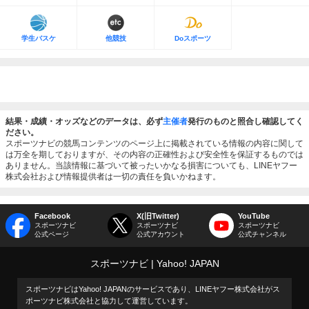
学生バスケ
他競技
Doスポーツ
結果・成績・オッズなどのデータは、必ず
主催者
発行のものと照合し確認してく
ださい。
スポーツナビの競馬コンテンツのページ上に掲載されている情報の内容に関して
は万全を期しておりますが、その内容の正確性および安全性を保証するものでは
ありません。当該情報に基づいて被ったいかなる損害についても、LINEヤフー
株式会社および情報提供者は一切の責任を負いかねます。
Facebook
X(旧Twitter)
YouTube
スポーツナビ
スポーツナビ
スポーツナビ
公式ページ
公式アカウント
公式チャンネル
スポーツナビ
Yahoo! JAPAN
スポーツナビはYahoo! JAPANのサービスであり、LINEヤフー株式会社がス
ポーツナビ株式会社と協力して運営しています。