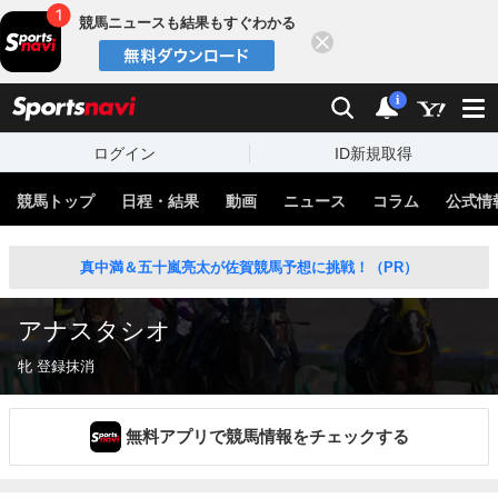
競馬ニュースも結果もすぐわかる
閉じる
スポーツナビ
検索
通知
i
ログイン
ID新規取得
競馬トップ
日程・結果
動画
ニュース
コラム
公式情
真中満＆五十嵐亮太が佐賀競馬予想に挑戦！（PR）
アナスタシオ
牝 登録抹消
無料アプリで競馬情報をチェックする