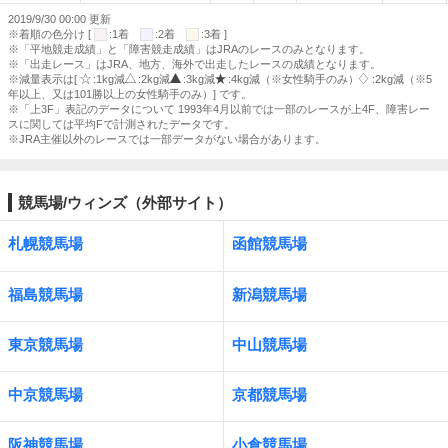
2019/9/30 00:00 更新
※着順の色分け [
:1着
:2着
:3着 ]
※「平地競走成績」と「障害競走成績」はJRAのレースのみとなります。
※「出走レース」はJRA、地方、海外で出走したレースの成績となります。
※減量表示は[
:1kg減
:2kg減
:3kg減
:4kg減（※女性騎手のみ）
:2kg減（※5
年以上、又は101勝以上の女性騎手のみ）] です。
※「上3F」表記のデータについて 1993年4月以前では一部のレースが上4F、障害レー
スに関しては平均Fで計測されたデータです。
※JRA主催以外のレースでは一部データがない場合があります。
競馬場/ウィンズ（外部サイト）
札幌競馬場
函館競馬場
福島競馬場
新潟競馬場
東京競馬場
中山競馬場
中京競馬場
京都競馬場
阪神競馬場
小倉競馬場