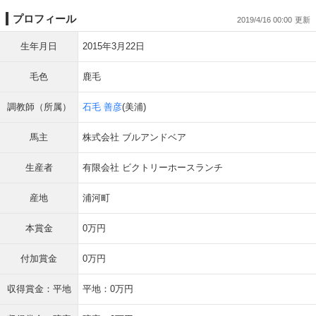
プロフィール
2019/4/16 00:00
生年月日
2015年3月22日
毛色
鹿毛
調教師（所属）
石毛 善彦
(美浦)
馬主
株式会社 ブルアンドベア
生産者
有限会社 ビクトリーホースランチ
産地
浦河町
本賞金
0万円
付加賞金
0万円
収得賞金：平地
平地：0万円