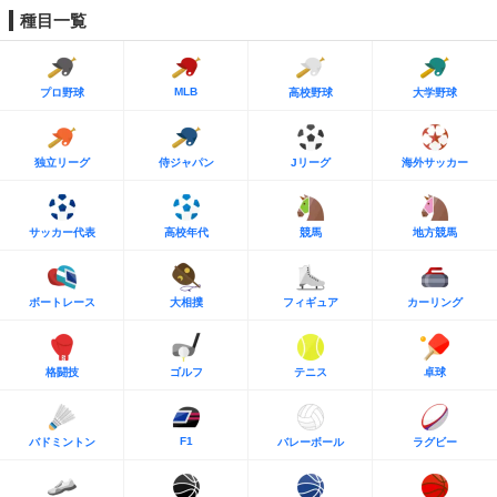
種目一覧
MLB
プロ野球
高校野球
大学野球
独立リーグ
侍ジャパン
Jリーグ
海外サッカー
サッカー代表
高校年代
競馬
地方競馬
ボートレース
大相撲
フィギュア
カーリング
格闘技
ゴルフ
テニス
卓球
F1
バドミントン
バレーボール
ラグビー