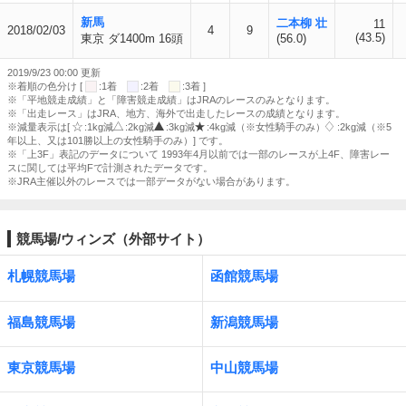
新馬
二本柳 壮
11
2018/02/03
4
9
(43.5)
東京 ダ1400m 16頭
(56.0)
2019/9/23 00:00 更新
※着順の色分け [
:1着
:2着
:3着 ]
※「平地競走成績」と「障害競走成績」はJRAのレースのみとなります。
※「出走レース」はJRA、地方、海外で出走したレースの成績となります。
※減量表示は[
:1kg減
:2kg減
:3kg減
:4kg減（※女性騎手のみ）
:2kg減（※5
年以上、又は101勝以上の女性騎手のみ）] です。
※「上3F」表記のデータについて 1993年4月以前では一部のレースが上4F、障害レー
スに関しては平均Fで計測されたデータです。
※JRA主催以外のレースでは一部データがない場合があります。
競馬場/ウィンズ（外部サイト）
札幌競馬場
函館競馬場
福島競馬場
新潟競馬場
東京競馬場
中山競馬場