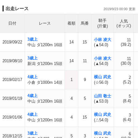
出走レース
2019/9/23 00:00
騎手
人気
日付
レース
着順
馬番
(オッズ)
(斤量)
3歳上
小林 凌大
11
2019/09/22
14
15
(39.2)
中山 ダ1200m 16頭
(▲54.0)
3歳上
小林 凌大
11
2019/08/10
14
11
(30.0)
新潟 ダ1200m 15頭
(▲54.0)
4歳上
横山 武史
2
2019/02/17
1
9
(5.2)
小倉 ダ1000m 14頭
(☆56.0)
4歳上
山田 敬士
5
2019/01/19
4
5
(8.4)
中山 ダ1200m 16頭
(▲53.0)
4歳上
横山 武史
3
2019/01/06
4
15
(6.4)
中山 ダ1200m 16頭
(△54.0)
3歳上
横山 武史
6
2018/12/15
5
3