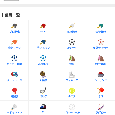
種目一覧
MLB
プロ野球
高校野球
大学野球
独立リーグ
侍ジャパン
Jリーグ
海外サッカー
サッカー代表
高校年代
競馬
地方競馬
ボートレース
大相撲
フィギュア
カーリング
格闘技
ゴルフ
テニス
卓球
F1
バドミントン
バレーボール
ラグビー