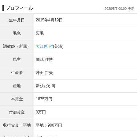
プロフィール
2020/5/7 00:00
生年月日
2015年4月19日
毛色
栗毛
調教師（所属）
大江原 哲
(美浦)
馬主
國武 佳博
生産者
沖田 哲夫
産地
新ひだか町
本賞金
1875万円
付加賞金
0万円
収得賞金：平地
平地：900万円