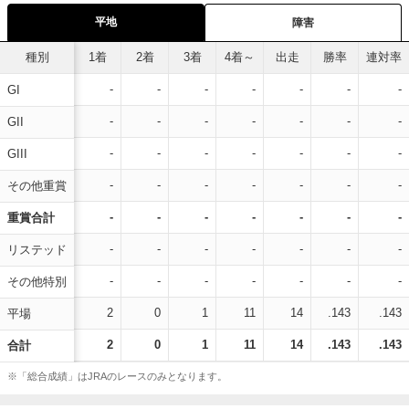
平地
障害
種別
1着
2着
3着
4着～
出走
勝率
連対率
-
-
-
-
-
-
-
GI
-
-
-
-
-
-
-
GII
-
-
-
-
-
-
-
GIII
-
-
-
-
-
-
-
その他重賞
-
-
-
-
-
-
-
重賞合計
-
-
-
-
-
-
-
リステッド
-
-
-
-
-
-
-
その他特別
2
0
1
11
14
.143
.143
平場
2
0
1
11
14
.143
.143
合計
※「総合成績」はJRAのレースのみとなります。