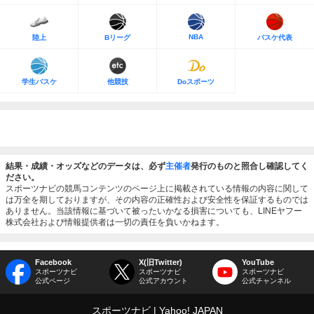
NBA
陸上
Bリーグ
バスケ代表
学生バスケ
他競技
Doスポーツ
結果・成績・オッズなどのデータは、必ず
主催者
発行のものと照合し確認してく
ださい。
スポーツナビの競馬コンテンツのページ上に掲載されている情報の内容に関して
は万全を期しておりますが、その内容の正確性および安全性を保証するものでは
ありません。当該情報に基づいて被ったいかなる損害についても、LINEヤフー
株式会社および情報提供者は一切の責任を負いかねます。
Facebook
X(旧Twitter)
YouTube
スポーツナビ
スポーツナビ
スポーツナビ
公式ページ
公式アカウント
公式チャンネル
スポーツナビ
Yahoo! JAPAN