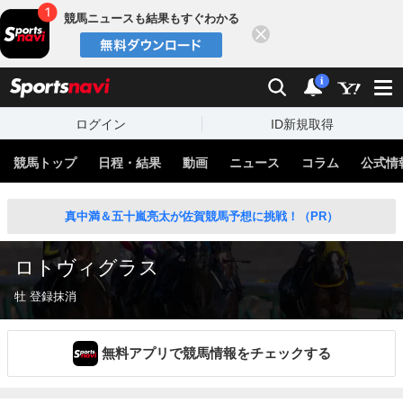
競馬ニュースも結果もすぐわかる
閉じる
スポーツナビ
検索
通知
i
ログイン
ID新規取得
競馬トップ
日程・結果
動画
ニュース
コラム
公式情
真中満＆五十嵐亮太が佐賀競馬予想に挑戦！（PR）
ロトヴィグラス
牡 登録抹消
無料アプリで競馬情報をチェックする