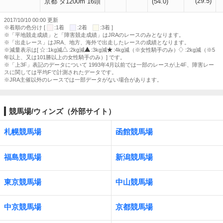
(29.5)
京都 ダ1200m 16頭
(54.0)
2017/10/10 00:00 更新
※着順の色分け [
:1着
:2着
:3着 ]
※「平地競走成績」と「障害競走成績」はJRAのレースのみとなります。
※「出走レース」はJRA、地方、海外で出走したレースの成績となります。
※減量表示は[
:1kg減
:2kg減
:3kg減
:4kg減（※女性騎手のみ）
:2kg減（※5
年以上、又は101勝以上の女性騎手のみ）] です。
※「上3F」表記のデータについて 1993年4月以前では一部のレースが上4F、障害レー
スに関しては平均Fで計測されたデータです。
※JRA主催以外のレースでは一部データがない場合があります。
競馬場/ウィンズ（外部サイト）
札幌競馬場
函館競馬場
福島競馬場
新潟競馬場
東京競馬場
中山競馬場
中京競馬場
京都競馬場