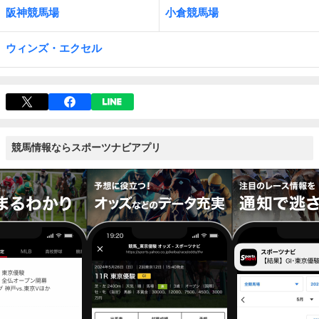
阪神競馬場
小倉競馬場
ウィンズ・エクセル
競馬情報ならスポーツナビアプリ