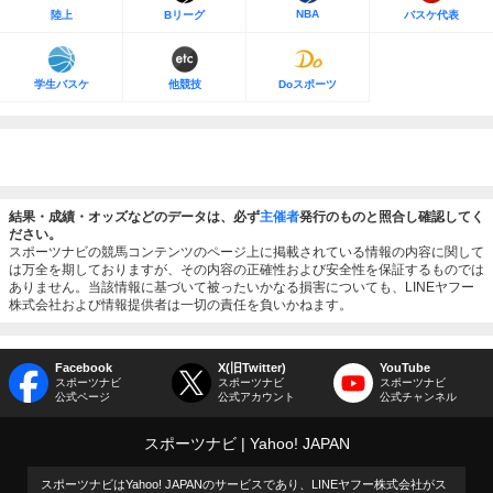
NBA
陸上
Bリーグ
バスケ代表
学生バスケ
他競技
Doスポーツ
結果・成績・オッズなどのデータは、必ず
主催者
発行のものと照合し確認してく
ださい。
スポーツナビの競馬コンテンツのページ上に掲載されている情報の内容に関して
は万全を期しておりますが、その内容の正確性および安全性を保証するものでは
ありません。当該情報に基づいて被ったいかなる損害についても、LINEヤフー
株式会社および情報提供者は一切の責任を負いかねます。
Facebook
X(旧Twitter)
YouTube
スポーツナビ
スポーツナビ
スポーツナビ
公式ページ
公式アカウント
公式チャンネル
スポーツナビ
Yahoo! JAPAN
スポーツナビはYahoo! JAPANのサービスであり、LINEヤフー株式会社がス