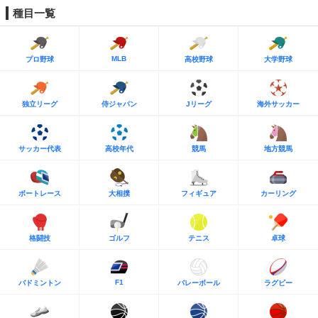
種目一覧
MLB
プロ野球
高校野球
大学野球
独立リーグ
侍ジャパン
Jリーグ
海外サッカー
サッカー代表
高校年代
競馬
地方競馬
ボートレース
大相撲
フィギュア
カーリング
格闘技
ゴルフ
テニス
卓球
F1
バドミントン
バレーボール
ラグビー