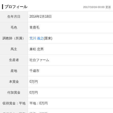
プロフィール
2017/10/16 00:00
生年月日
2014年2月18日
毛色
青鹿毛
調教師（所属）
荒川 義之
(栗東)
馬主
兼松 忠男
生産者
社台ファーム
産地
千歳市
本賞金
0万円
付加賞金
0万円
収得賞金：平地
平地：0万円