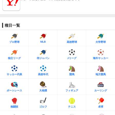
種目一覧
MLB
プロ野球
高校野球
大学野球
独立リーグ
侍ジャパン
Jリーグ
海外サッカー
サッカー代表
高校年代
競馬
地方競馬
ボートレース
大相撲
フィギュア
カーリング
格闘技
ゴルフ
テニス
卓球