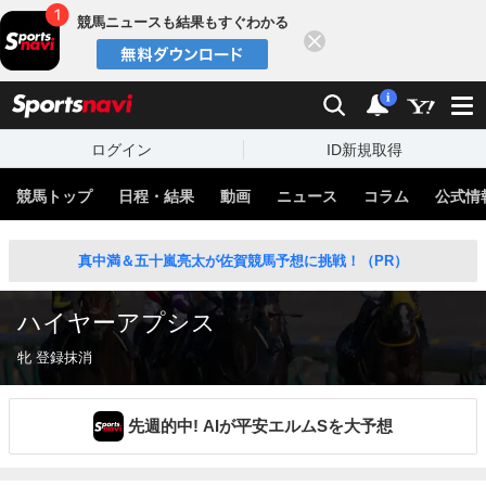
競馬ニュースも結果もすぐわかる
閉じる
スポーツナビ
検索
通知
i
ログイン
ID新規取得
競馬トップ
日程・結果
動画
ニュース
コラム
公式情
真中満＆五十嵐亮太が佐賀競馬予想に挑戦！（PR）
ハイヤーアプシス
牝 登録抹消
先週的中! AIが平安エルムSを大予想