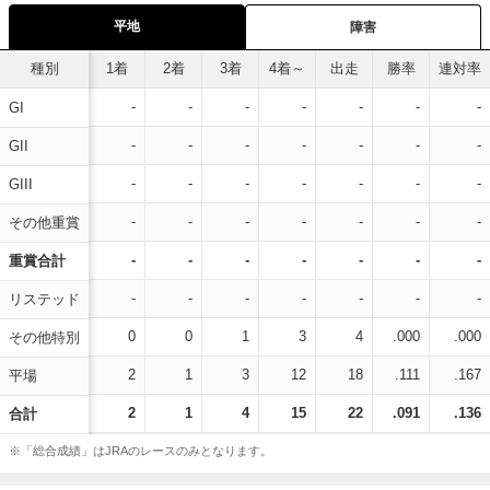
平地
障害
種別
1着
2着
3着
4着～
出走
勝率
連対率
-
-
-
-
-
-
-
GI
-
-
-
-
-
-
-
GII
-
-
-
-
-
-
-
GIII
-
-
-
-
-
-
-
その他重賞
-
-
-
-
-
-
-
重賞合計
-
-
-
-
-
-
-
リステッド
0
0
1
3
4
.000
.000
その他特別
2
1
3
12
18
.111
.167
平場
2
1
4
15
22
.091
.136
合計
※「総合成績」はJRAのレースのみとなります。