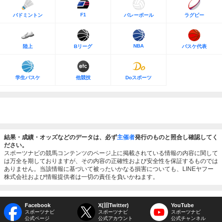
F1
バドミントン
バレーボール
ラグビー
NBA
陸上
Bリーグ
バスケ代表
学生バスケ
他競技
Doスポーツ
結果・成績・オッズなどのデータは、必ず
主催者
発行のものと照合し確認してく
ださい。
スポーツナビの競馬コンテンツのページ上に掲載されている情報の内容に関して
は万全を期しておりますが、その内容の正確性および安全性を保証するものでは
ありません。当該情報に基づいて被ったいかなる損害についても、LINEヤフー
株式会社および情報提供者は一切の責任を負いかねます。
Facebook
X(旧Twitter)
YouTube
スポーツナビ
スポーツナビ
スポーツナビ
公式ページ
公式アカウント
公式チャンネル