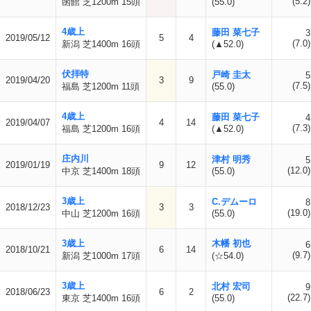
(5.2)
函館 芝1200m 15頭
(55.0)
4歳上
藤田 菜七子
3
2019/05/12
5
4
(7.0)
新潟 芝1400m 16頭
(▲52.0)
伏拝特
戸崎 圭太
5
2019/04/20
3
9
(7.5)
福島 芝1200m 11頭
(55.0)
4歳上
藤田 菜七子
4
2019/04/07
4
14
(7.3)
福島 芝1200m 16頭
(▲52.0)
庄内川
津村 明秀
5
2019/01/19
9
12
(12.0)
中京 芝1400m 18頭
(55.0)
3歳上
C.デムーロ
8
2018/12/23
3
3
(19.0)
中山 芝1200m 16頭
(55.0)
3歳上
木幡 初也
6
2018/10/21
6
14
(9.7)
新潟 芝1000m 17頭
(☆54.0)
3歳上
北村 宏司
9
2018/06/23
6
2
(22.7)
東京 芝1400m 16頭
(55.0)