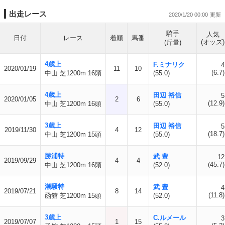
出走レース
2020/1/20 00:00
騎手
人気
日付
レース
着順
馬番
(オッズ)
(斤量)
4歳上
F.ミナリク
4
2020/01/19
11
10
(6.7)
中山 芝1200m 16頭
(55.0)
4歳上
田辺 裕信
5
2020/01/05
2
6
(12.9)
中山 芝1200m 16頭
(55.0)
3歳上
田辺 裕信
5
2019/11/30
4
12
(18.7)
中山 芝1200m 15頭
(55.0)
勝浦特
武 豊
12
2019/09/29
4
4
(45.7)
中山 芝1200m 16頭
(52.0)
潮騒特
武 豊
4
2019/07/21
8
14
(11.8)
函館 芝1200m 15頭
(52.0)
3歳上
C.ルメール
3
2019/07/07
1
15