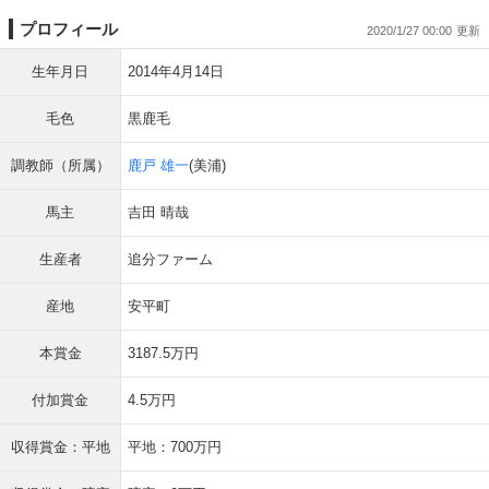
プロフィール
2020/1/27 00:00
生年月日
2014年4月14日
毛色
黒鹿毛
調教師（所属）
鹿戸 雄一
(美浦)
馬主
吉田 晴哉
生産者
追分ファーム
産地
安平町
本賞金
3187.5万円
付加賞金
4.5万円
収得賞金：平地
平地：700万円