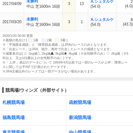
未勝利
A.シュタルケ
2
2017/04/09
3
13
(4.0)
中山 芝1600m 16頭
(54.0)
未勝利
A.シュタルケ
8
2017/03/20
3
1
(43.3)
中山 芝1600m 16頭
(54.0)
2020/1/20 00:00 更新
※着順の色分け [
:1着
:2着
:3着 ]
※「平地競走成績」と「障害競走成績」はJRAのレースのみとなります。
※「出走レース」はJRA、地方、海外で出走したレースの成績となります。
※減量表示は[
:1kg減
:2kg減
:3kg減
:4kg減（※女性騎手のみ）
:2kg減（※5
年以上、又は101勝以上の女性騎手のみ）] です。
※「上3F」表記のデータについて 1993年4月以前では一部のレースが上4F、障害レー
スに関しては平均Fで計測されたデータです。
※JRA主催以外のレースでは一部データがない場合があります。
競馬場/ウィンズ（外部サイト）
札幌競馬場
函館競馬場
福島競馬場
新潟競馬場
東京競馬場
中山競馬場