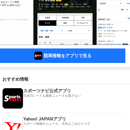
競馬情報をアプリで見る
おすすめ情報
スポーツナビ公式アプリ
注目のレースも最新ニュースも逃さない
Yahoo! JAPANアプリ
スポーツ情報やニュース、天気もこれひとつで