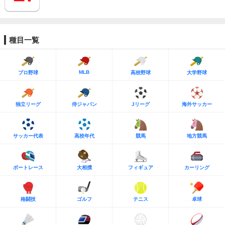
種目一覧
MLB
プロ野球
高校野球
大学野球
独立リーグ
侍ジャパン
Jリーグ
海外サッカー
サッカー代表
高校年代
競馬
地方競馬
ボートレース
大相撲
フィギュア
カーリング
格闘技
ゴルフ
テニス
卓球