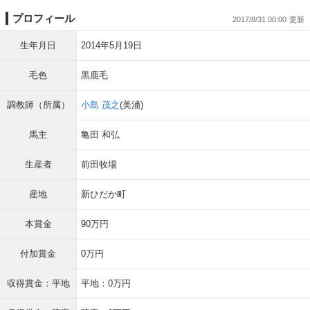
プロフィール
2017/8/31 00:00
生年月日
2014年5月19日
毛色
黒鹿毛
調教師（所属）
小島 茂之
(美浦)
馬主
亀田 和弘
生産者
前田牧場
産地
新ひだか町
本賞金
90万円
付加賞金
0万円
収得賞金：平地
平地：0万円