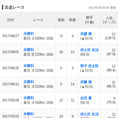
出走レース
2017/8/28 00:00
騎手
人気
日付
レース
着順
馬番
(オッズ)
(斤量)
未勝利
武藤 雅
12
2017/08/27
9
4
(138.5)
新潟 ダ1800m 15頭
(▲53.0)
未勝利
武士沢 友治
12
2017/08/05
18
13
(97.8)
新潟 芝2200m 18頭
(56.0)
未勝利
野中 悠太郎
13
2017/06/25
6
3
(99.4)
東京 ダ2100m 15頭
(▲53.0)
未勝利
武藤 雅
11
2017/06/11
6
14
(86.5)
東京 ダ2100m 16頭
(▲53.0)
未勝利
吉田 豊
9
2017/05/28
12
11
(78.8)
東京 ダ1600m 15頭
(56.0)
未勝利
武士沢 友治
11
2017/03/25
10
9