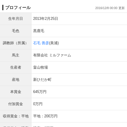
プロフィール
2016/12/8 00:00
生年月日
2013年2月25日
毛色
黒鹿毛
調教師（所属）
石毛 善彦
(美浦)
馬主
有限会社 ミルファーム
生産者
畠山牧場
産地
新ひだか町
本賞金
645万円
付加賞金
0万円
収得賞金：平地
平地：200万円