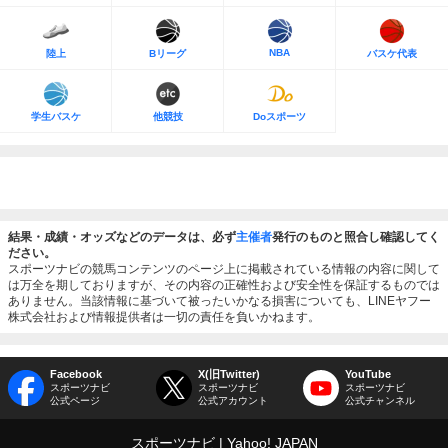
NBA
陸上
Bリーグ
バスケ代表
学生バスケ
他競技
Doスポーツ
結果・成績・オッズなどのデータは、必ず
主催者
発行のものと照合し確認してく
ださい。
スポーツナビの競馬コンテンツのページ上に掲載されている情報の内容に関して
は万全を期しておりますが、その内容の正確性および安全性を保証するものでは
ありません。当該情報に基づいて被ったいかなる損害についても、LINEヤフー
株式会社および情報提供者は一切の責任を負いかねます。
Facebook
X(旧Twitter)
YouTube
スポーツナビ
スポーツナビ
スポーツナビ
公式ページ
公式アカウント
公式チャンネル
スポーツナビ
Yahoo! JAPAN