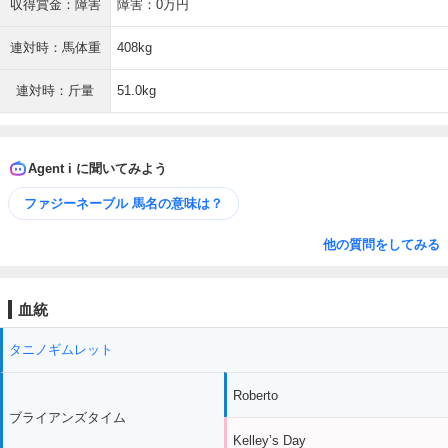
収得賞金：障害
障害：0万円
連対時：馬体重
408kg
連対時：斤量
51.0kg
Agent i に聞いてみよう
ファジーネーブル 馬名の意味は？
他の質問をしてみる
血統
タニノギムレット
Roberto
ブライアンズタイム
Kelley’s Day