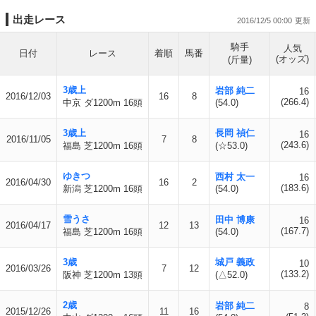
出走レース
2016/12/5 00:00
騎手
人気
日付
レース
着順
馬番
(オッズ)
(斤量)
3歳上
岩部 純二
16
2016/12/03
16
8
(266.4)
中京 ダ1200m 16頭
(54.0)
3歳上
長岡 禎仁
16
2016/11/05
7
8
(243.6)
福島 芝1200m 16頭
(☆53.0)
ゆきつ
西村 太一
16
2016/04/30
16
2
(183.6)
新潟 芝1200m 16頭
(54.0)
雪うさ
田中 博康
16
2016/04/17
12
13
(167.7)
福島 芝1200m 16頭
(54.0)
3歳
城戸 義政
10
2016/03/26
7
12
(133.2)
阪神 芝1200m 13頭
(△52.0)
2歳
岩部 純二
8
2015/12/26
11
16