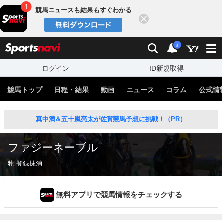
競馬ニュースも結果もすぐわかる
閉じる
スポーツナビ
検索
通知
i
ログイン
ID新規取得
競馬トップ
日程・結果
動画
ニュース
コラム
公式情
真中満＆五十嵐亮太が佐賀競馬予想に挑戦！（PR）
ファジーネーブル
牝 登録抹消
無料アプリで競馬情報をチェックする