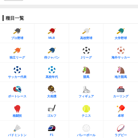
種目一覧
MLB
プロ野球
高校野球
大学野球
独立リーグ
侍ジャパン
Jリーグ
海外サッカー
サッカー代表
高校年代
競馬
地方競馬
ボートレース
大相撲
フィギュア
カーリング
格闘技
ゴルフ
テニス
卓球
F1
バドミントン
バレーボール
ラグビー