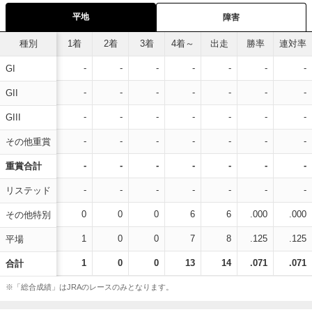
平地
障害
種別
1着
2着
3着
4着～
出走
勝率
連対率
-
-
-
-
-
-
-
GI
-
-
-
-
-
-
-
GII
-
-
-
-
-
-
-
GIII
-
-
-
-
-
-
-
その他重賞
-
-
-
-
-
-
-
重賞合計
-
-
-
-
-
-
-
リステッド
0
0
0
6
6
.000
.000
その他特別
1
0
0
7
8
.125
.125
平場
1
0
0
13
14
.071
.071
合計
※「総合成績」はJRAのレースのみとなります。