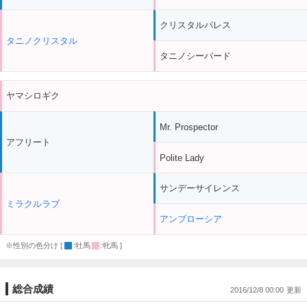
クリスタルパレス
タニノクリスタル
タニノシーバード
ヤマシロギク
Mr. Prospector
アフリート
Polite Lady
サンデーサイレンス
ミラクルラブ
アンブローシア
※性別の色分け [
:牡馬
:牝馬 ]
総合成績
2016/12/8 00:00