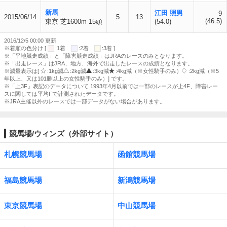
新馬
江田 照男
9
2015/06/14
5
13
(46.5)
東京 芝1600m 15頭
(54.0)
2016/12/5 00:00 更新
※着順の色分け [
:1着
:2着
:3着 ]
※「平地競走成績」と「障害競走成績」はJRAのレースのみとなります。
※「出走レース」はJRA、地方、海外で出走したレースの成績となります。
※減量表示は[
:1kg減
:2kg減
:3kg減
:4kg減（※女性騎手のみ）
:2kg減（※5
年以上、又は101勝以上の女性騎手のみ）] です。
※「上3F」表記のデータについて 1993年4月以前では一部のレースが上4F、障害レー
スに関しては平均Fで計測されたデータです。
※JRA主催以外のレースでは一部データがない場合があります。
競馬場/ウィンズ（外部サイト）
札幌競馬場
函館競馬場
福島競馬場
新潟競馬場
東京競馬場
中山競馬場