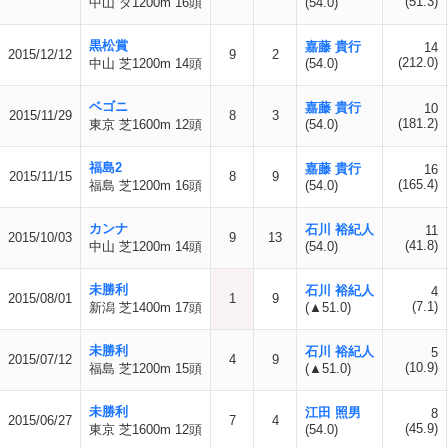
(51.3)
中山 ダ1200m 16頭
(54.0)
黒松賞
嘉藤 貴行
14
2015/12/12
9
2
(212.0)
中山 芝1200m 14頭
(54.0)
ベゴニ
嘉藤 貴行
10
2015/11/29
8
3
(181.2)
東京 芝1600m 12頭
(54.0)
福島2
嘉藤 貴行
16
2015/11/15
8
9
(165.4)
福島 芝1200m 16頭
(54.0)
カンナ
石川 裕紀人
11
2015/10/03
9
13
(41.8)
中山 芝1200m 14頭
(54.0)
未勝利
石川 裕紀人
4
2015/08/01
1
9
(7.1)
新潟 芝1400m 17頭
(▲51.0)
未勝利
石川 裕紀人
5
2015/07/12
4
9
(10.9)
福島 芝1200m 15頭
(▲51.0)
未勝利
江田 照男
8
2015/06/27
7
4
(45.9)
東京 芝1600m 12頭
(54.0)