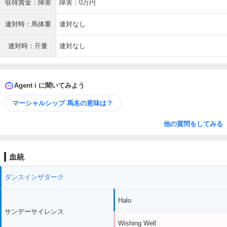
収得賞金：障害
障害：0万円
連対時：馬体重
連対なし
連対時：斤量
連対なし
Agent i に聞いてみよう
マーシャルシップ 馬名の意味は？
他の質問をしてみる
血統
ダンスインザダーク
Halo
サンデーサイレンス
Wishing Well