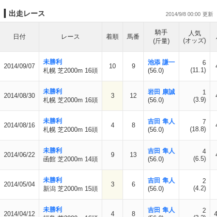
出走レース
2014/9/8 00:00
騎手
人気
日付
レース
着順
馬番
(オッズ)
(斤量)
未勝利
池添 謙一
6
2014/09/07
10
9
(11.1)
札幌 芝2000m 16頭
(56.0)
未勝利
岩田 康誠
1
2014/08/30
3
12
(3.9)
札幌 芝2000m 16頭
(56.0)
未勝利
吉田 隼人
7
2014/08/16
4
8
(18.8)
札幌 芝2000m 16頭
(56.0)
未勝利
吉田 隼人
4
2014/06/22
9
13
(6.5)
函館 芝2000m 14頭
(56.0)
未勝利
吉田 隼人
2
2014/05/04
3
6
(4.2)
新潟 芝2000m 15頭
(56.0)
未勝利
吉田 隼人
2
2014/04/12
4
8
4