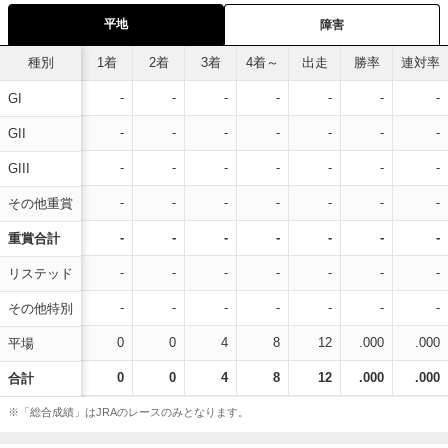
平地
障害
種別
1着
2着
3着
4着～
出走
勝率
連対率
-
-
-
-
-
-
-
GI
-
-
-
-
-
-
-
GII
-
-
-
-
-
-
-
GIII
-
-
-
-
-
-
-
その他重賞
-
-
-
-
-
-
-
重賞合計
-
-
-
-
-
-
-
リステッド
-
-
-
-
-
-
-
その他特別
0
0
4
8
12
.000
.000
平場
0
0
4
8
12
.000
.000
合計
※「総合成績」はJRAのレースのみとなります。