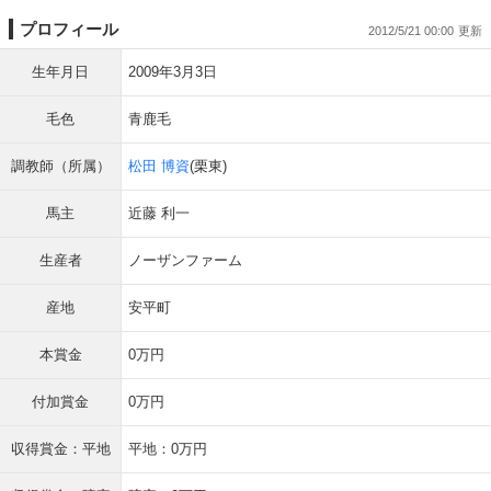
プロフィール
2012/5/21 00:00
生年月日
2009年3月3日
毛色
青鹿毛
調教師（所属）
松田 博資
(栗東)
馬主
近藤 利一
生産者
ノーザンファーム
産地
安平町
本賞金
0万円
付加賞金
0万円
収得賞金：平地
平地：0万円