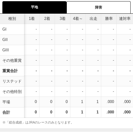
平地
障害
種別
1着
2着
3着
4着～
出走
勝率
連対率
-
-
-
-
-
-
-
GI
-
-
-
-
-
-
-
GII
-
-
-
-
-
-
-
GIII
-
-
-
-
-
-
-
その他重賞
-
-
-
-
-
-
-
重賞合計
-
-
-
-
-
-
-
リステッド
-
-
-
-
-
-
-
その他特別
0
0
0
1
1
.000
.000
平場
0
0
0
1
1
.000
.000
合計
※「総合成績」はJRAのレースのみとなります。