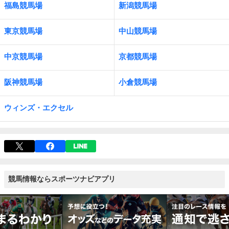
福島競馬場
新潟競馬場
東京競馬場
中山競馬場
中京競馬場
京都競馬場
阪神競馬場
小倉競馬場
ウィンズ・エクセル
競馬情報ならスポーツナビアプリ