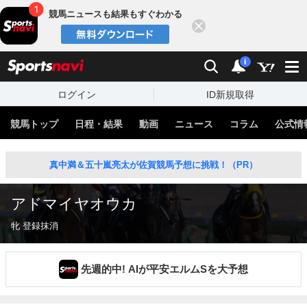
競馬ニュースも結果もすぐわかる
閉じる
スポーツナビ
検索
通知
i
ログイン
ID新規取得
競馬トップ
日程・結果
動画
ニュース
コラム
公式情
真中満＆五十嵐亮太が佐賀競馬予想に挑戦！（PR）
アドマイヤオウカ
牝 登録抹消
先週的中! AIが平安エルムSを大予想