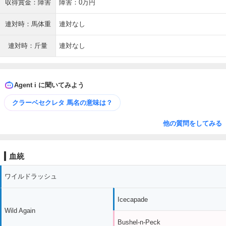
収得賞金：障害
障害：0万円
連対時：馬体重
連対なし
連対時：斤量
連対なし
Agent i に聞いてみよう
クラーベセクレタ 馬名の意味は？
他の質問をしてみる
血統
ワイルドラッシュ
Icecapade
Wild Again
Bushel-n-Peck