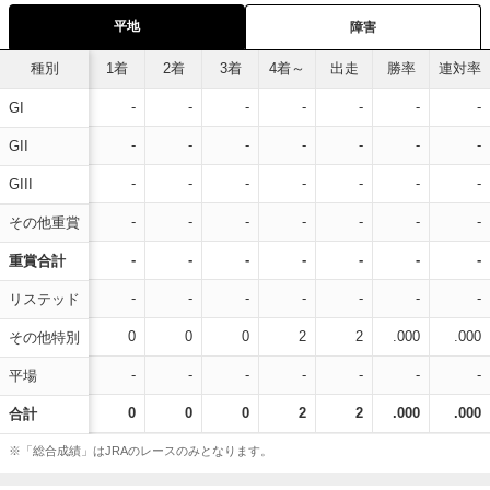
平地
障害
種別
1着
2着
3着
4着～
出走
勝率
連対率
-
-
-
-
-
-
-
GI
-
-
-
-
-
-
-
GII
-
-
-
-
-
-
-
GIII
-
-
-
-
-
-
-
その他重賞
-
-
-
-
-
-
-
重賞合計
-
-
-
-
-
-
-
リステッド
0
0
0
2
2
.000
.000
その他特別
-
-
-
-
-
-
-
平場
0
0
0
2
2
.000
.000
合計
※「総合成績」はJRAのレースのみとなります。