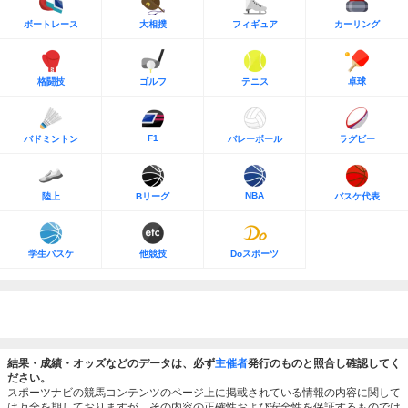
ボートレース
大相撲
フィギュア
カーリング
格闘技
ゴルフ
テニス
卓球
F1
バドミントン
バレーボール
ラグビー
NBA
陸上
Bリーグ
バスケ代表
学生バスケ
他競技
Doスポーツ
結果・成績・オッズなどのデータは、必ず
主催者
発行のものと照合し確認してく
ださい。
スポーツナビの競馬コンテンツのページ上に掲載されている情報の内容に関して
は万全を期しておりますが、その内容の正確性および安全性を保証するものでは