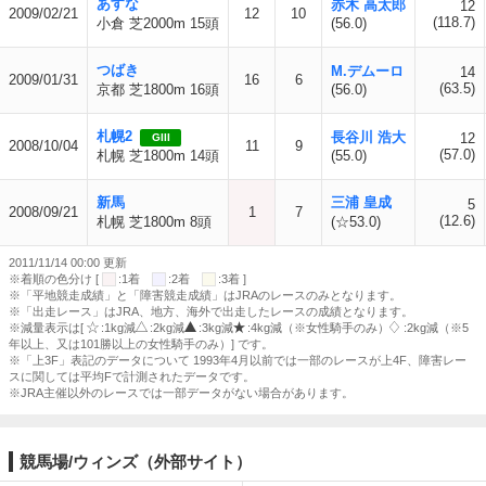
あすな
赤木 高太郎
12
2009/02/21
12
10
(118.7)
小倉 芝2000m 15頭
(56.0)
つばき
M.デムーロ
14
2009/01/31
16
6
(63.5)
京都 芝1800m 16頭
(56.0)
札幌2
長谷川 浩大
12
GIII
2008/10/04
11
9
(57.0)
札幌 芝1800m 14頭
(55.0)
新馬
三浦 皇成
5
2008/09/21
1
7
(12.6)
札幌 芝1800m 8頭
(☆53.0)
2011/11/14 00:00 更新
※着順の色分け [
:1着
:2着
:3着 ]
※「平地競走成績」と「障害競走成績」はJRAのレースのみとなります。
※「出走レース」はJRA、地方、海外で出走したレースの成績となります。
※減量表示は[
:1kg減
:2kg減
:3kg減
:4kg減（※女性騎手のみ）
:2kg減（※5
年以上、又は101勝以上の女性騎手のみ）] です。
※「上3F」表記のデータについて 1993年4月以前では一部のレースが上4F、障害レー
スに関しては平均Fで計測されたデータです。
※JRA主催以外のレースでは一部データがない場合があります。
競馬場/ウィンズ（外部サイト）