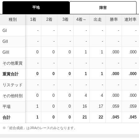
平地
障害
種別
1着
2着
3着
4着～
出走
勝率
連対率
-
-
-
-
-
-
-
GI
-
-
-
-
-
-
-
GII
0
0
0
1
1
.000
.000
GIII
-
-
-
-
-
-
-
その他重賞
0
0
0
1
1
.000
.000
重賞合計
-
-
-
-
-
-
-
リステッド
0
0
0
4
4
.000
.000
その他特別
1
0
0
16
17
.059
.059
平場
1
0
0
21
22
.045
.045
合計
※「総合成績」はJRAのレースのみとなります。