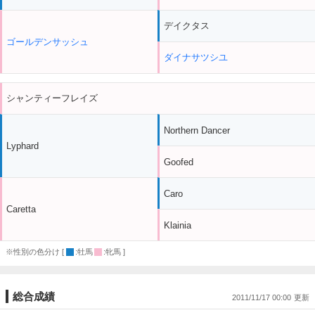
デイクタス
ゴールデンサッシュ
ダイナサツシユ
シャンティーフレイズ
Northern Dancer
Lyphard
Goofed
Caro
Caretta
Klainia
※性別の色分け [
:牡馬
:牝馬 ]
総合成績
2011/11/17 00:00