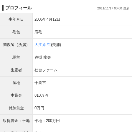
プロフィール
2011/11/17 00:00
生年月日
2006年4月12日
毛色
鹿毛
調教師（所属）
大江原 哲
(美浦)
馬主
谷掛 龍夫
生産者
社台ファーム
産地
千歳市
本賞金
810万円
付加賞金
0万円
収得賞金：平地
平地：200万円