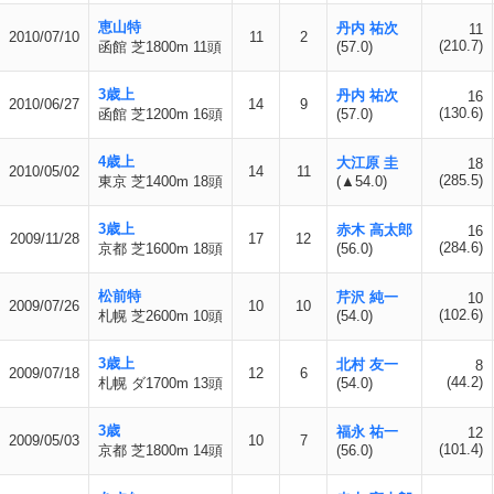
恵山特
丹内 祐次
11
2010/07/10
11
2
(210.7)
函館 芝1800m 11頭
(57.0)
3歳上
丹内 祐次
16
2010/06/27
14
9
(130.6)
函館 芝1200m 16頭
(57.0)
4歳上
大江原 圭
18
2010/05/02
14
11
(285.5)
東京 芝1400m 18頭
(▲54.0)
3歳上
赤木 高太郎
16
2009/11/28
17
12
(284.6)
京都 芝1600m 18頭
(56.0)
松前特
芹沢 純一
10
2009/07/26
10
10
(102.6)
札幌 芝2600m 10頭
(54.0)
3歳上
北村 友一
8
2009/07/18
12
6
(44.2)
札幌 ダ1700m 13頭
(54.0)
3歳
福永 祐一
12
2009/05/03
10
7
(101.4)
京都 芝1800m 14頭
(56.0)