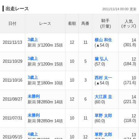
出走レース
2011/11/14 00:00
騎手
人気
日付
レース
着順
馬番
(オッズ)
(斤量)
3歳上
横山 和生
14
2011/11/13
12
11
(301.8)
新潟 ダ1200m 15頭
(▲54.0)
3歳上
黛 弘人
12
2011/10/29
10
5
(184.3)
新潟 ダ1200m 15頭
(57.0)
3歳上
西村 太一
10
2011/10/16
10
3
(171.6)
新潟 芝1800m 10頭
(▲54.0)
未勝利
大江原 圭
14
2011/08/27
12
6
(221.3)
新潟 障2850m 14頭
(60.0)
未勝利
草野 太郎
12
2011/07/31
10
11
(118.0)
新潟 障2850m 14頭
(60.0)
4歳上
草野 太郎
13
2011/05/15
10
12