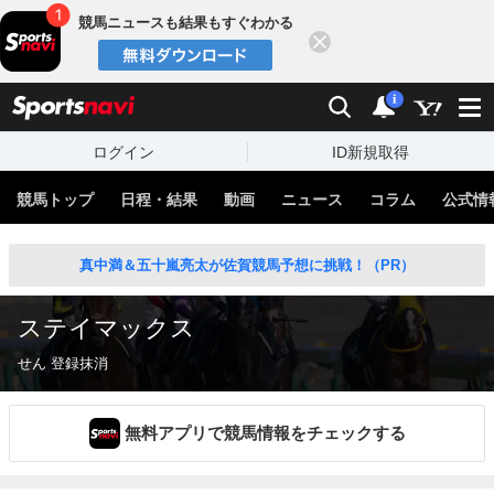
競馬ニュースも結果もすぐわかる
閉じる
スポーツナビ
検索
通知
i
ログイン
ID新規取得
競馬トップ
日程・結果
動画
ニュース
コラム
公式情
真中満＆五十嵐亮太が佐賀競馬予想に挑戦！（PR）
ステイマックス
せん 登録抹消
無料アプリで競馬情報をチェックする