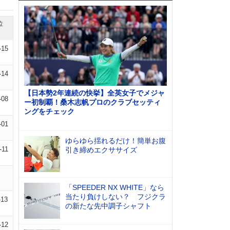
位
-15
-14
【日本勢2年連続の快挙】全英女子でメジャ
-08
ー初制覇！桑木志帆プロのクラブセッティ
ングをチェック
-01
ゆらゆら揺れるだけ！簡単お腹
-11
引き締めエクササイズ
「SPEEDER NX WHITE」なら
当たり負けしない？ フジクラ
-13
の新たな先中調子シャフト
-12