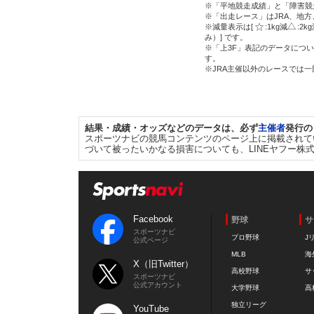
※「平地競走成績」と「障害競
※「出走レース」はJRA、地
※減量表示は[
:1kg減
:2k
み）] です。
※「上3F」表記のデータについ
す。
※JRA主催以外のレースでは
結果・成績・オッズなどのデータは、必ず
主催者
発行の
スポーツナビの競馬コンテンツのページ上に掲載されて
づいて被ったいかなる損害についても、LINEヤフー株
Facebook
野球
サ
スポーツナビ
プロ野球
J
公式ページ
MLB
海
X（旧Twitter）
高校野球
サ
スポーツナビ
公式アカウント
大学野球
高
独立リーグ
YouTube