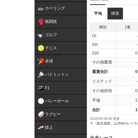
カーリング
平地
障害
格闘技
種別
1着
ゴルフ
GI
-
GII
-
テニス
GIII
0
卓球
その他重賞
-
重賞合計
0
バドミントン
リステッド
-
F1
その他特別
0
平場
1
バレーボール
合計
1
ラグビー
2010/9/9 00:00 更新
※「総合成績」はJRAのレー
陸上
出走レース