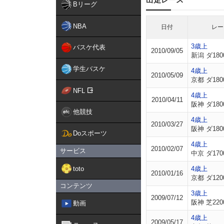
Bリーグ
NBA
日付
レー
3歳上
バスケ代表
2010/09/05
新潟 ダ180
学生バスケ
4歳上
2010/05/09
京都 ダ180
NFL
4歳上
2010/04/11
阪神 ダ180
他競技
4歳上
2010/03/27
阪神 ダ180
Doスポーツ
4歳上
2010/02/07
サービス
中京 ダ170
toto
4歳上
2010/01/16
京都 ダ120
コンテンツ
3歳上
2009/07/12
阪神 芝220
動画
4歳上
2009/05/17