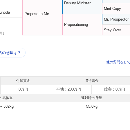
Deputy Minister
Mint Copy
unoda
Propose to Me
Mr. Prospector
Propositioning
Stay Over
馬 ]
う
名の意味は？
他の質問をし
付加賞金
収得賞金
0万円
平地：200万円
障害：0万円
の馬体重
連対時の斤量
〜 532kg
55.0kg