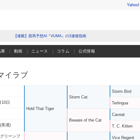
Yahoo
【連載】競馬予想AI『VUMA』の3連複指南
結果
動画
ニュース
コラム
公式情報
マイラブ
Storm Bird
Storm Cat
月10日
Terlingua
Hold That Tiger
Caveat
Beware of the Cat
(美浦)
T. C. Kitten
 グリーンフ
Vice Regent