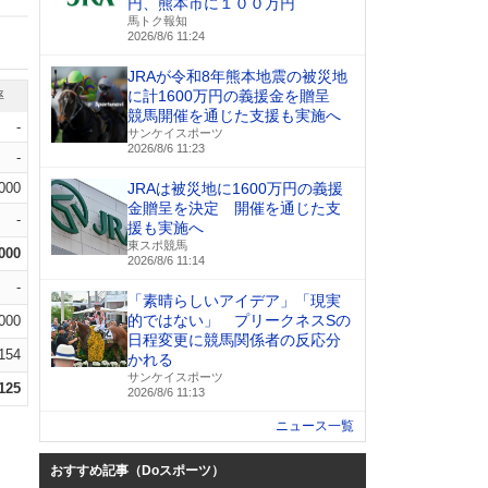
円、熊本市に１００万円
馬トク報知
2026/8/6 11:24
JRAが令和8年熊本地震の被災地
に計1600万円の義援金を贈呈
率
競馬開催を通じた支援も実施へ
-
サンケイスポーツ
2026/8/6 11:23
-
.000
JRAは被災地に1600万円の義援
金贈呈を決定 開催を通じた支
-
援も実施へ
東スポ競馬
.000
2026/8/6 11:14
-
「素晴らしいアイデア」「現実
的ではない」 プリークネスSの
.000
日程変更に競馬関係者の反応分
.154
かれる
サンケイスポーツ
.125
2026/8/6 11:13
ニュース一覧
おすすめ記事（Doスポーツ）