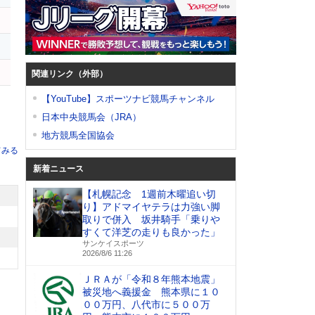
関連リンク（外部）
【YouTube】スポーツナビ競馬チャンネル
日本中央競馬会（JRA）
地方競馬全国協会
てみる
新着ニュース
【札幌記念 1週前木曜追い切
り】アドマイヤテラは力強い脚
取りで併入 坂井騎手「乗りや
すくて洋芝の走りも良かった」
サンケイスポーツ
2026/8/6 11:26
ＪＲＡが「令和８年熊本地震」
被災地へ義援金 熊本県に１０
００万円、八代市に５００万