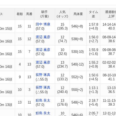
騎手
人気
タイム
通過順
ス
着順
馬番
馬体重
(斤量)
(オッズ)
差
上3F
田中 博康
15
1:57.8
14-14-14
15
11
546(+8)
(195.3)
(+4.0)
40.0
0m 15頭
(57.0)
渡辺 薫彦
12
1:56.0
08-09-14
15
12
538(+8)
(74.7)
(+2.7)
38.6
0m 16頭
(57.0)
渡辺 薫彦
10
1:55.9
09-08-08
15
7
530(-10)
(32.6)
(+1.6)
38.7
0m 16頭
(57.0)
渡辺 薫彦
13
1:55.2
02-02-02
4
13
540(-12)
(234.7)
(+0.9)
38.4
0m 14頭
(57.0)
荻野 琢真
12
1:50.6
08-10-10
9
13
552(+2)
(133.2)
(+4.5)
41.1
0m 16頭
(△55.0)
荻野 琢真
12
1:13.1
13-13
10
3
550(+2)
(240.4)
(+1.3)
36.5
0m 16頭
(△55.0)
鮫島 良太
13
2:18.7
11-11-13
13
11
548(+2)
(176.6)
(+5.4)
39.3
0m 13頭
(57.0)
鮫島 良太
10
2:05.7
12-11-12
10
10
546(+6)