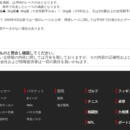
走成績」はJRAのレースのみとなります。
方、海外で出走したレースの成績となります。
g減
:3kg減
:4kg減（※女性騎手のみ）
:2kg減（※5年以上、又は101勝以上の女性騎手
て 1993年4月以前では一部のレースが上4F、障害レースに関しては平均Fで計測されたデ
一部データがない場合があります。
ものと照合し確認してください。
いる情報の内容に関しては万全を期しておりますが、その内容の正確性およ
式会社および情報提供者は一切の責任を負いかねます。
ッカー
バスケット
競馬
ゴルフ
フィギ
リーグ
Bリーグ
競馬
テニス
卓球
外サッカー
NBA
地方競馬
格闘技
大相撲
ッカー代表
バスケ代表
校年代
学生バスケ
NFL
ボート