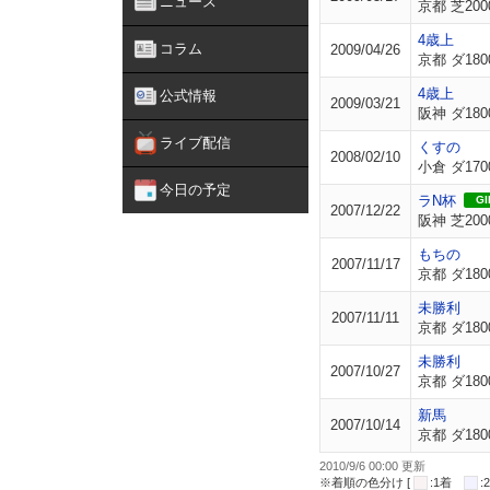
ニュース
京都 芝200
4歳上
コラム
2009/04/26
京都 ダ180
4歳上
公式情報
2009/03/21
阪神 ダ180
ライブ配信
くすの
2008/02/10
小倉 ダ170
今日の予定
ラN杯
GII
2007/12/22
阪神 芝200
もちの
2007/11/17
京都 ダ180
未勝利
2007/11/11
京都 ダ180
未勝利
2007/10/27
京都 ダ180
新馬
2007/10/14
京都 ダ180
2010/9/6 00:00 更新
※着順の色分け [
:1着