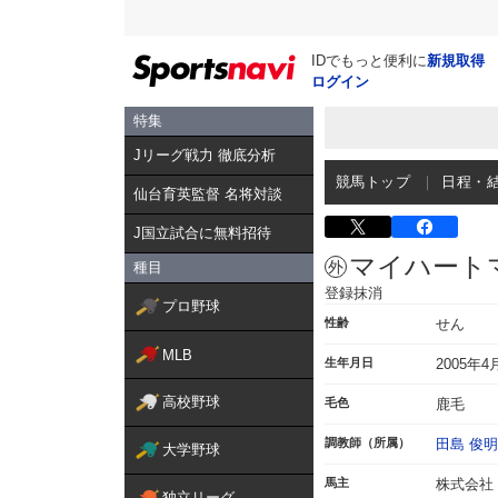
IDでもっと便利に
新規取得
ログイン
特集
Jリーグ戦力 徹底分析
競馬トップ
日程・
仙台育英監督 名将対談
J国立試合に無料招待
マイハート
種目
登録抹消
プロ野球
性齢
せん
MLB
生年月日
2005年4
高校野球
毛色
鹿毛
調教師（所属）
田島 俊明
大学野球
馬主
株式会社
独立リーグ