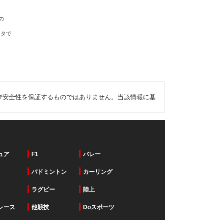
の
ータで
び安全性を保証するものではありません。当該情報に基
ュア
F1
バレー
バドミントン
カーリング
ラグビー
陸上
レース
他競技
Doスポーツ