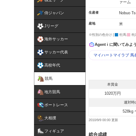
ァーム
侍ジャパン
生産者
Nobuo Ts
産地
米
Jリーグ
※性別の色分け [
:牡馬
:牝
海外サッカー
Agent i に聞いてみよ
サッカー代表
マイハートマイラブ 馬
高校年代
競馬
本賞金
地方競馬
1020万円
連対時
ボートレース
528kg 
大相撲
2010/9/9 00:00
フィギュア
総合成績