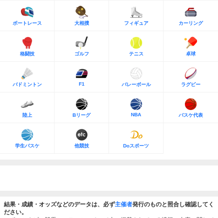
ボートレース
大相撲
フィギュア
カーリング
格闘技
ゴルフ
テニス
卓球
F1
バドミントン
バレーボール
ラグビー
NBA
陸上
Bリーグ
バスケ代表
学生バスケ
他競技
Doスポーツ
結果・成績・オッズなどのデータは、必ず
主催者
発行のものと照合し確認してく
ださい。