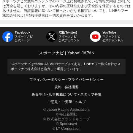
スポーツナビの競馬コンテンツのページ上に掲載されている情報の内容に関して
は万全を期しておりますが、その内容の正確性および安全性を保証するものでは
ありません。当該情報に基づいて被ったいかなる損害についても、LINEヤフー
株式会社および情報提供者は一切の責任を負いかねます。
Facebook
X(旧Twitter)
YouTube
スポーツナビ
スポーツナビ
スポーツナビ
公式ページ
公式アカウント
公式チャンネル
スポーツナビ
Yahoo! JAPAN
スポーツナビはYahoo! JAPANのサービスであり、LINEヤフー株式会社がス
ポーツナビ株式会社と協力して運営しています。
プライバシーポリシー
プライバシーセンター
規約
会社概要
免責事項
広告掲載について
スタッフ募集
ご意見・ご要望
ヘルプ
© Japan Racing Association.
© 毎日新聞社
© 株式会社グラッドキューブ
© Sportsnavi
© LY Corporation