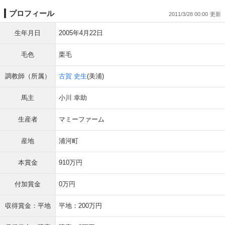
プロフィール
2011/3/28 00:00
生年月日
2005年4月22日
毛色
栗毛
調教師（所属）
古賀 史生
(美浦)
馬主
小川 幸助
生産者
マミーファーム
産地
浦河町
本賞金
910万円
付加賞金
0万円
収得賞金：平地
平地：200万円