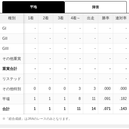
平地
障害
種別
1着
2着
3着
4着～
出走
勝率
連対率
-
-
-
-
-
-
-
GI
-
-
-
-
-
-
-
GII
-
-
-
-
-
-
-
GIII
-
-
-
-
-
-
-
その他重賞
-
-
-
-
-
-
-
重賞合計
-
-
-
-
-
-
-
リステッド
0
0
0
3
3
.000
.000
その他特別
1
1
1
8
11
.091
.182
平場
1
1
1
11
14
.071
.143
合計
※「総合成績」はJRAのレースのみとなります。