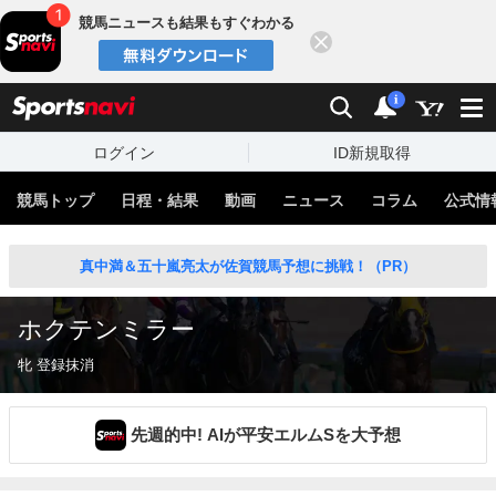
競馬ニュースも結果もすぐわかる
閉じる
スポーツナビ
検索
通知
i
ログイン
ID新規取得
競馬トップ
日程・結果
動画
ニュース
コラム
公式情
真中満＆五十嵐亮太が佐賀競馬予想に挑戦！（PR）
ホクテンミラー
牝 登録抹消
先週的中! AIが平安エルムSを大予想