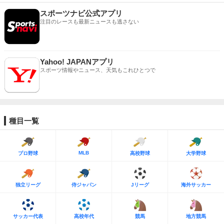
スポーツナビ公式アプリ
注目のレースも最新ニュースも逃さない
Yahoo! JAPANアプリ
スポーツ情報やニュース、天気もこれひとつで
種目一覧
MLB
プロ野球
高校野球
大学野球
独立リーグ
侍ジャパン
Jリーグ
海外サッカー
サッカー代表
高校年代
競馬
地方競馬