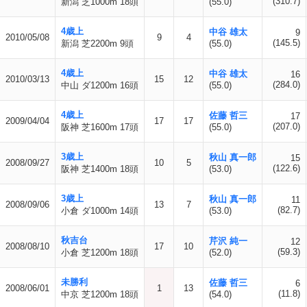
(310.7)
新潟 芝1000m 18頭
(55.0)
4歳上
中谷 雄太
9
2010/05/08
9
4
(145.5)
新潟 芝2200m 9頭
(55.0)
4歳上
中谷 雄太
16
2010/03/13
15
12
(284.0)
中山 ダ1200m 16頭
(55.0)
4歳上
佐藤 哲三
17
2009/04/04
17
17
(207.0)
阪神 芝1600m 17頭
(55.0)
3歳上
秋山 真一郎
15
2008/09/27
10
5
(122.6)
阪神 芝1400m 18頭
(53.0)
3歳上
秋山 真一郎
11
2008/09/06
13
7
(82.7)
小倉 ダ1000m 14頭
(53.0)
秋吉台
芹沢 純一
12
2008/08/10
17
10
(59.3)
小倉 芝1200m 18頭
(52.0)
未勝利
佐藤 哲三
6
2008/06/01
1
13
(11.8)
中京 芝1200m 18頭
(54.0)