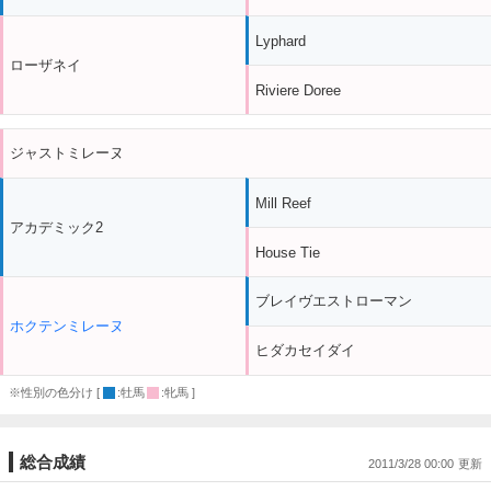
Lyphard
ローザネイ
Riviere Doree
ジャストミレーヌ
Mill Reef
アカデミック2
House Tie
ブレイヴエストローマン
ホクテンミレーヌ
ヒダカセイダイ
※性別の色分け [
:牡馬
:牝馬 ]
総合成績
2011/3/28 00:00