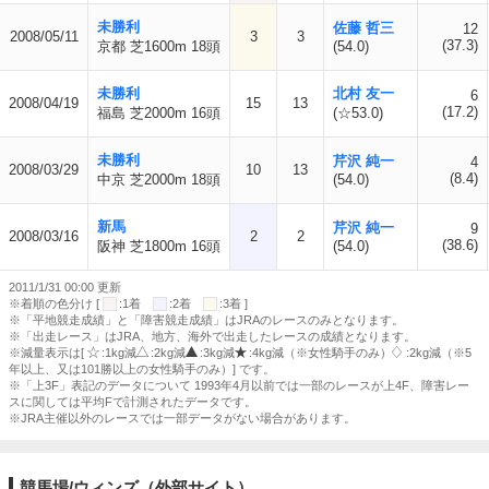
未勝利
佐藤 哲三
12
2008/05/11
3
3
(37.3)
京都 芝1600m 18頭
(54.0)
未勝利
北村 友一
6
2008/04/19
15
13
(17.2)
福島 芝2000m 16頭
(☆53.0)
未勝利
芹沢 純一
4
2008/03/29
10
13
(8.4)
中京 芝2000m 18頭
(54.0)
新馬
芹沢 純一
9
2008/03/16
2
2
(38.6)
阪神 芝1800m 16頭
(54.0)
2011/1/31 00:00 更新
※着順の色分け [
:1着
:2着
:3着 ]
※「平地競走成績」と「障害競走成績」はJRAのレースのみとなります。
※「出走レース」はJRA、地方、海外で出走したレースの成績となります。
※減量表示は[
:1kg減
:2kg減
:3kg減
:4kg減（※女性騎手のみ）
:2kg減（※5
年以上、又は101勝以上の女性騎手のみ）] です。
※「上3F」表記のデータについて 1993年4月以前では一部のレースが上4F、障害レー
スに関しては平均Fで計測されたデータです。
※JRA主催以外のレースでは一部データがない場合があります。
競馬場/ウィンズ（外部サイト）