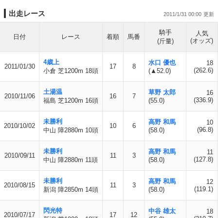
出走レース
2011/1/31 00:00
騎手
人気
日付
レース
着順
馬番
(オッズ)
(斤量)
4歳上
水口 優也
18
2011/01/30
17
8
(262.6)
小倉 芝1200m 18頭
(▲52.0)
土湯温
草野 太郎
16
2010/11/06
16
7
(336.9)
福島 芝1200m 16頭
(55.0)
未勝利
高野 和馬
10
2010/10/02
10
6
(96.8)
中山 障2880m 10頭
(58.0)
未勝利
高野 和馬
11
2010/09/11
11
3
(127.8)
中山 障2880m 11頭
(58.0)
未勝利
高野 和馬
12
2010/08/15
11
3
(119.1)
新潟 障2850m 14頭
(58.0)
閃光特
中谷 雄太
18
2010/07/17
17
12