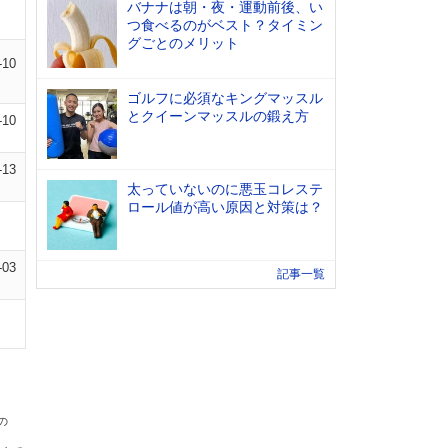
バナナは朝・夜・運動前後、い
つ食べるのがベスト？タイミン
グごとのメリット
-10
ゴルフに必須なキングマッスル
とクイーンマッスルの鍛え方
-10
-13
太っていないのに悪玉コレステ
ロール値が高い原因と対策は？
-03
記事一覧
の