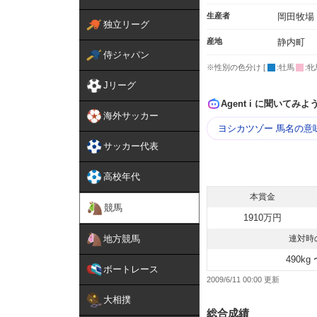
生産者
岡田牧場
独立リーグ
産地
静内町
侍ジャパン
※性別の色分け [
:牡馬
:牝
Jリーグ
Agent i に聞いてみよ
海外サッカー
ヨシカツゾー 馬名の意
サッカー代表
高校年代
本賞金
競馬
1910万円
地方競馬
連対時
490kg 
ボートレース
2009/6/11 00:00
大相撲
総合成績