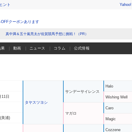
ヒント
Yahoo
％OFFクーポンあります
真中満＆五十嵐亮太が佐賀競馬予想に挑戦！（PR）
結果
動画
ニュース
コラム
公式情報
Halo
サンデーサイレンス
月11日
Wishing Well
タヤスツヨシ
Caro
マガロ
(美浦)
Magic
Cozzene