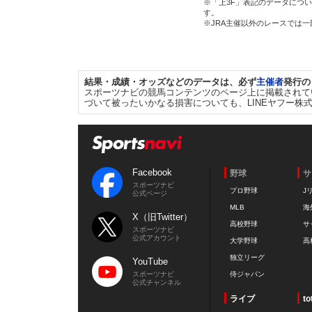
※「上3F」表記のデータについ
す。
※JRA主催以外のレースでは
結果・成績・オッズなどのデータは、必ず
主催者
発行の
スポーツナビの競馬コンテンツのページ上に掲載されて
づいて被ったいかなる損害についても、LINEヤフー株
Facebook
野球
サ
スポーツナビ
プロ野球
J
公式ページ
MLB
海
X（旧Twitter）
高校野球
サ
スポーツナビ
公式アカウント
大学野球
高
独立リーグ
YouTube
スポーツナビ
侍ジャパン
公式チャンネル
ライブ
to