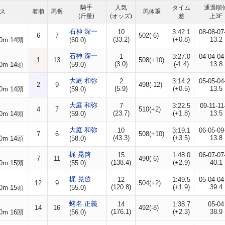
騎手
人気
タイム
通過順
ス
着順
馬番
馬体重
(斤量)
(オッズ)
差
上3F
石神 深一
10
3:42.1
08-08-07
6
7
502(-6)
(33.2)
(+0.8)
13.2
0m 14頭
(60.0)
石神 深一
1
3:27.0
04-04-04
1
13
508(+10)
(3.0)
(-1.4)
13.8
0m 14頭
(59.0)
大庭 和弥
2
3:14.2
05-05-04
2
9
498(-12)
(5.9)
(+0.5)
13.5
0m 14頭
(59.0)
大庭 和弥
7
3:22.5
09-11-11
4
7
510(+2)
(23.7)
(+1.8)
13.5
0m 14頭
(59.0)
大庭 和弥
10
3:19.1
06-05-09
7
6
508(+10)
(43.3)
(+3.5)
13.8
0m 14頭
(58.0)
梶 晃啓
15
1:48.0
06-07-07
7
11
498(-6)
(138.4)
(+2.9)
40.1
0m 15頭
(55.0)
梶 晃啓
12
1:49.5
05-04-04
12
9
504(+2)
(120.8)
(+1.9)
39.4
0m 15頭
(55.0)
蛯名 正義
14
1:38.7
05-04
14
16
492(-8)
(176.1)
(+2.3)
38.9
0m 16頭
(56.0)