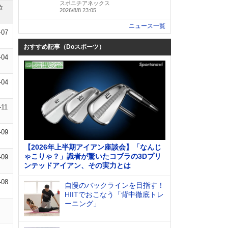
スポニチアネックス
位
2026/8/8 23:05
ニュース一覧
-07
おすすめ記事（Doスポーツ）
-04
-04
-11
-09
【2026年上半期アイアン座談会】「なんじ
ゃこりゃ？」識者が驚いたコブラの3Dプリ
-09
ンテッドアイアン、その実力とは
-08
自慢のバックラインを目指す！
HIITでおこなう「背中徹底トレ
ーニング」