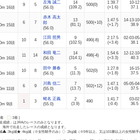
左海 誠二
14
1:39.7
10-12
9
5
500(0)
(109.2)
(+1.6)
37.1
0m 16頭
(56.0)
赤木 高太
13
1:47.5
14-13-10
6
7
500(+10)
郎
(81.1)
(+1.7)
38.9
0m 15頭
(56.0)
江田 照男
9
2:17.5
02-03-05
10
4
490(-8)
(102.5)
(+3.4)
38.1
0m 10頭
(56.0)
和田 竜二
14
1:54.6
12-12-10
11
14
498(-4)
(314.1)
(+3.3)
40.3
0m 16頭
(56.0)
田中 勝春
5
1:27.8
16-15
10
8
502(0)
(11.3)
(+1.8)
37.5
0m 16頭
(56.0)
川島 信二
7
1:47.1
05-05-04
6
9
502(+12)
(13.7)
(+1.0)
37.5
0m 11頭
(55.0)
蛯名 正義
2
1:41.7
03-02
1
3
490
(3.9)
(-0.4)
36.5
0m 9頭
(55.0)
:2着
:3着 ]
走成績」はJRAのレースのみとなります。
方、海外で出走したレースの成績となります。
g減
:3kg減
:4kg減（※女性騎手のみ）
:2kg減（※5年以上、又は101勝以上の女性騎手