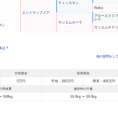
ティッカネン
Reiko
エントラップメア
アローエクス
レス
サンエムルーラ
馬 ]
サンエムチド
う
味は？
他の質問をし
付加賞金
収得賞金
0万円
平地：200万円
障害：400万円
の馬体重
連対時の斤量
〜 508kg
55.0kg 〜 59.0kg