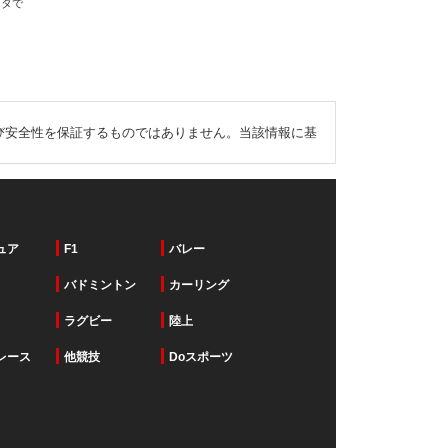
ータで
び安全性を保証するものではありません。当該情報に基
ュア
F1
バレー
バドミントン
カーリング
ラグビー
陸上
レース
他競技
Doスポーツ