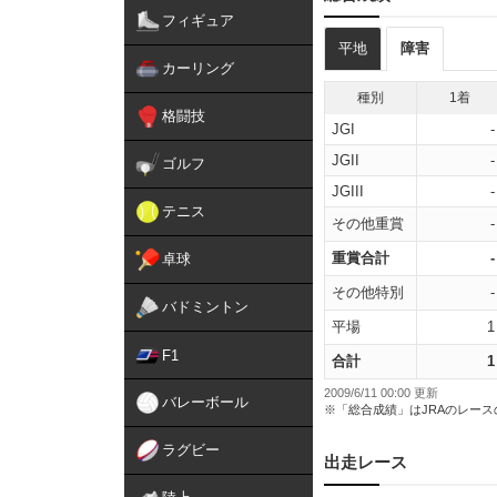
フィギュア
平地
障害
カーリング
種別
1着
格闘技
JGI
-
JGII
-
ゴルフ
JGIII
-
テニス
その他重賞
-
重賞合計
-
卓球
その他特別
-
バドミントン
平場
1
F1
合計
1
2009/6/11 00:00 更新
バレーボール
※「総合成績」はJRAのレー
ラグビー
出走レース