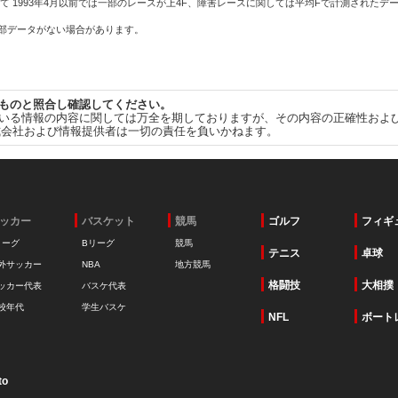
て 1993年4月以前では一部のレースが上4F、障害レースに関しては平均Fで計測されたデ
一部データがない場合があります。
ものと照合し確認してください。
いる情報の内容に関しては万全を期しておりますが、その内容の正確性およ
式会社および情報提供者は一切の責任を負いかねます。
ッカー
バスケット
競馬
ゴルフ
フィギ
リーグ
Bリーグ
競馬
テニス
卓球
外サッカー
NBA
地方競馬
格闘技
大相撲
ッカー代表
バスケ代表
校年代
学生バスケ
NFL
ボート
to