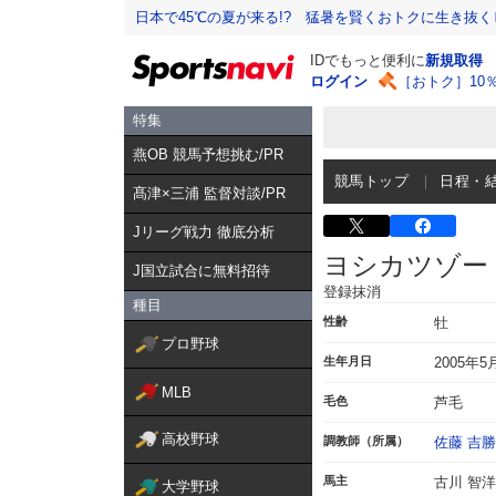
日本で45℃の夏が来る!? 猛暑を賢くおトクに生き抜く
IDでもっと便利に
新規取得
ログイン
［おトク］10
特集
燕OB 競馬予想挑む/PR
競馬トップ
日程・
髙津×三浦 監督対談/PR
Jリーグ戦力 徹底分析
ヨシカツゾー
J国立試合に無料招待
登録抹消
種目
性齢
牡
プロ野球
生年月日
2005年5
MLB
毛色
芦毛
高校野球
調教師（所属）
佐藤 吉勝
馬主
古川 智洋
大学野球