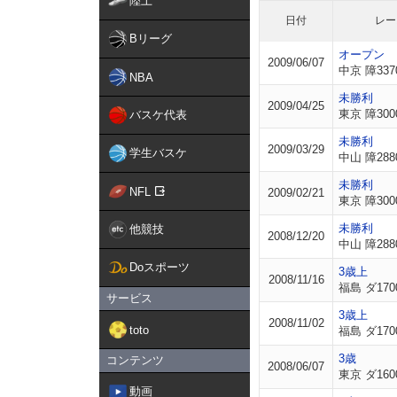
陸上
日付
レー
Bリーグ
オープン
2009/06/07
中京 障337
NBA
未勝利
2009/04/25
東京 障300
バスケ代表
未勝利
2009/03/29
学生バスケ
中山 障288
未勝利
NFL
2009/02/21
東京 障300
未勝利
他競技
2008/12/20
中山 障288
Doスポーツ
3歳上
2008/11/16
福島 ダ170
サービス
3歳上
2008/11/02
toto
福島 ダ170
3歳
コンテンツ
2008/06/07
東京 ダ160
動画