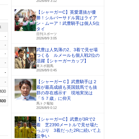
2026/8/9 3:12
【シャーガーC】英愛選抜が優
勝！シルバーサドル賞はライア
ン・ムーア！武豊騎手は個人5位
率
タイ
日刊スポーツ
-
2026/8/9 3:05
-
武豊は人気薄の2、3着で見せ場
-
つくる ルメールも個人戦2位の
活躍【シャーガーカップ】
-
東スポ競馬
2026/8/9 0:45
-
【シャーガーＣ】武豊騎手は２
-
着が最高成績も英国競馬でも抜
.400
群の存在感示す 現地実況は
「５７歳」に仰天
.400
馬トク報知
2026/8/9 0:12
【シャーガーC】武豊が3Rで2
着 芝2390メートルで見せ場た
っぷり 3着だった2Rに続いて上
位争い