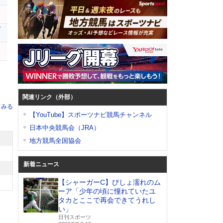
プ
リ
関連リンク（外部）
てみる
【YouTube】スポーツナビ競馬チャンネル
日本中央競馬会（JRA）
地方競馬全国協会
新着ニュース
【シャーガーC】びしょ濡れのム
ーア「少年の頃に憧れていたユ
タカとここで再会できてうれし
い」
日刊スポーツ