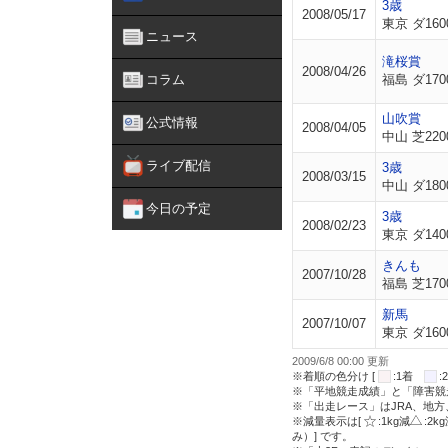
3歳
2008/05/17
東京 ダ160
ニュース
滝桜賞
2008/04/26
コラム
福島 ダ170
山吹賞
公式情報
2008/04/05
中山 芝220
ライブ配信
3歳
2008/03/15
中山 ダ180
今日の予定
3歳
2008/02/23
東京 ダ140
きんも
2007/10/28
福島 芝170
新馬
2007/10/07
東京 ダ160
2009/6/8 00:00 更新
※着順の色分け [
:1着
※「平地競走成績」と「障害競
※「出走レース」はJRA、地
※減量表示は[
:1kg減
:2k
み）] です。