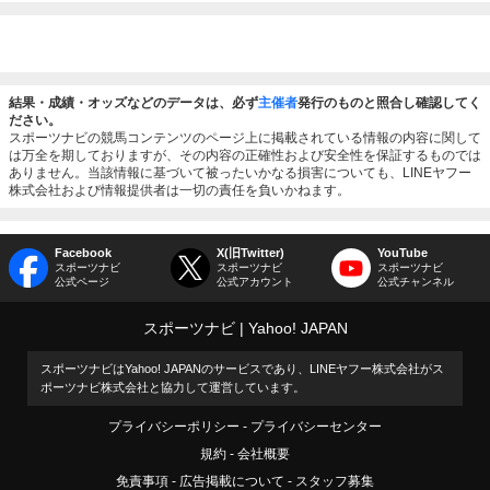
結果・成績・オッズなどのデータは、必ず
主催者
発行のものと照合し確認してく
ださい。
スポーツナビの競馬コンテンツのページ上に掲載されている情報の内容に関して
は万全を期しておりますが、その内容の正確性および安全性を保証するものでは
ありません。当該情報に基づいて被ったいかなる損害についても、LINEヤフー
株式会社および情報提供者は一切の責任を負いかねます。
Facebook
X(旧Twitter)
YouTube
スポーツナビ
スポーツナビ
スポーツナビ
公式ページ
公式アカウント
公式チャンネル
スポーツナビ
Yahoo! JAPAN
スポーツナビはYahoo! JAPANのサービスであり、LINEヤフー株式会社がス
ポーツナビ株式会社と協力して運営しています。
プライバシーポリシー
プライバシーセンター
規約
会社概要
免責事項
広告掲載について
スタッフ募集