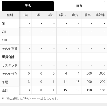
平地
障害
種別
1着
2着
3着
4着～
出走
勝率
連対率
-
-
-
-
-
-
-
GI
-
-
-
-
-
-
-
GII
-
-
-
-
-
-
-
GIII
-
-
-
-
-
-
-
その他重賞
-
-
-
-
-
-
-
重賞合計
-
-
-
-
-
-
-
リステッド
0
0
0
4
4
.000
.000
その他特別
3
0
1
11
15
.200
.200
平場
3
0
1
15
19
.158
.158
合計
※「総合成績」はJRAのレースのみとなります。