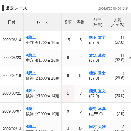
出走レース
2009/6/15 00:00
騎手
人気
日付
レース
着順
馬番
(オッズ)
(斤量)
4歳上
熊沢 重文
11
2009/06/14
15
5
(57.8)
中京 ダ1700m 16頭
(57.0)
4歳上
渡辺 薫彦
11
2009/05/23
9
2
(32.8)
中京 ダ1700m 16頭
(57.0)
4歳上
熊沢 重文
9
2009/04/19
8
13
(26.6)
阪神 ダ1800m 16頭
(57.0)
4歳上
熊沢 重文
7
2009/03/21
1
3
(20.0)
阪神 ダ1800m 14頭
(57.0)
4歳上
荻野 琢真
5
2009/03/07
9
6
(7.9)
阪神 ダ2000m 10頭
(△55.0)
4歳上
田村 太雅
8
2009/02/14
4
14