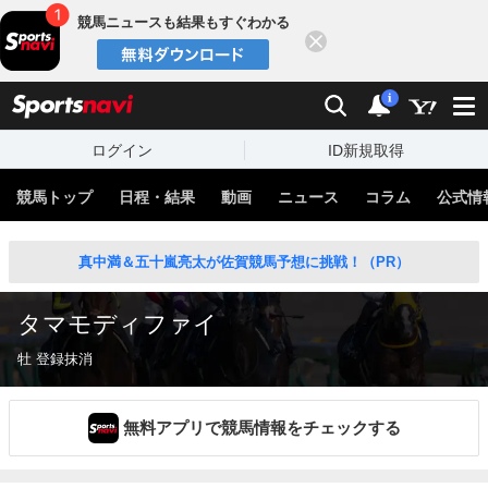
競馬ニュースも結果もすぐわかる
閉じる
スポーツナビ
検索
通知
i
ログイン
ID新規取得
競馬トップ
日程・結果
動画
ニュース
コラム
公式情
真中満＆五十嵐亮太が佐賀競馬予想に挑戦！（PR）
タマモディファイ
牡 登録抹消
無料アプリで競馬情報をチェックする