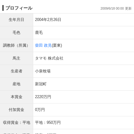
プロフィール
2009/6/18 00:00
生年月日
2004年2月26日
毛色
鹿毛
調教師（所属）
柴田 政見
(栗東)
馬主
タマモ 株式会社
生産者
小泉牧場
産地
新冠町
本賞金
2220万円
付加賞金
0万円
収得賞金：平地
平地：950万円