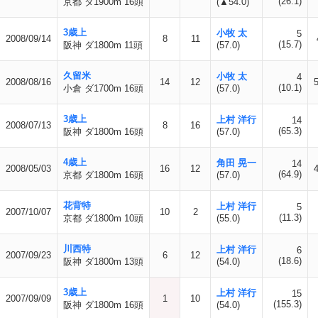
(26.1)
京都 ダ1900m 16頭
(▲54.0)
3歳上
小牧 太
5
2008/09/14
8
11
(15.7)
阪神 ダ1800m 11頭
(57.0)
久留米
小牧 太
4
2008/08/16
14
12
(10.1)
小倉 ダ1700m 16頭
(57.0)
3歳上
上村 洋行
14
2008/07/13
8
16
(65.3)
阪神 ダ1800m 16頭
(57.0)
4歳上
角田 晃一
14
2008/05/03
16
12
(64.9)
京都 ダ1800m 16頭
(57.0)
花背特
上村 洋行
5
2007/10/07
10
2
(11.3)
京都 ダ1800m 10頭
(55.0)
川西特
上村 洋行
6
2007/09/23
6
12
(18.6)
阪神 ダ1800m 13頭
(54.0)
3歳上
上村 洋行
15
2007/09/09
1
10
(155.3)
阪神 ダ1800m 16頭
(54.0)