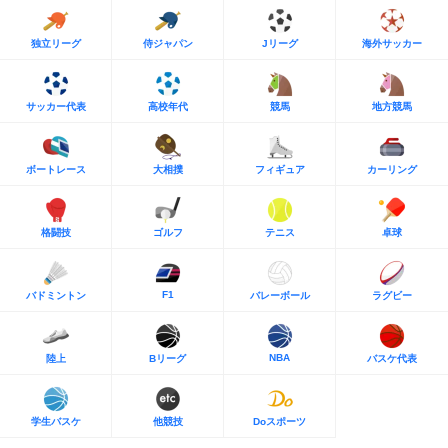
独立リーグ
侍ジャパン
Jリーグ
海外サッカー
サッカー代表
高校年代
競馬
地方競馬
ボートレース
大相撲
フィギュア
カーリング
格闘技
ゴルフ
テニス
卓球
F1
バドミントン
バレーボール
ラグビー
NBA
陸上
Bリーグ
バスケ代表
学生バスケ
他競技
Doスポーツ