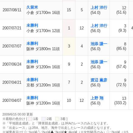
久留米
上村 洋行
12
2007/08/11
15
5
(51.6)
小倉 ダ1700m 16頭
(54.0)
未勝利
上村 洋行
3
2007/07/21
1
12
(9.3)
小倉 ダ1700m 12頭
(56.0)
未勝利
池添 謙一
8
2007/07/07
3
4
(85.6)
阪神 ダ1800m 11頭
(56.0)
未勝利
池添 謙一
9
2007/06/24
9
2
(57.4)
阪神 ダ1200m 16頭
(56.0)
未勝利
渡辺 薫彦
9
2007/04/21
7
2
(72.5)
京都 ダ1200m 16頭
(56.0)
未勝利
上野 翔
13
2007/04/07
10
12
(333.2)
阪神 ダ1200m 16頭
(56.0)
2009/6/15 00:00 更新
※着順の色分け [
:1着
:2着
:3着 ]
※「平地競走成績」と「障害競走成績」はJRAのレースのみとなります。
※「出走レース」はJRA、地方、海外で出走したレースの成績となります。
※減量表示は[
:1kg減
:2kg減
:3kg減
:4kg減（※女性騎手のみ）
:2kg減（※5