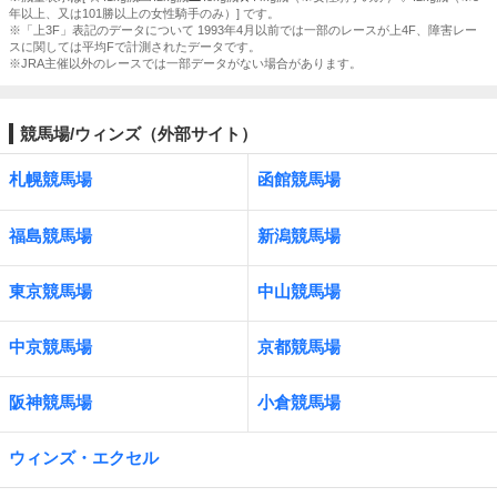
年以上、又は101勝以上の女性騎手のみ）] です。
※「上3F」表記のデータについて 1993年4月以前では一部のレースが上4F、障害レー
スに関しては平均Fで計測されたデータです。
※JRA主催以外のレースでは一部データがない場合があります。
競馬場/ウィンズ（外部サイト）
札幌競馬場
函館競馬場
福島競馬場
新潟競馬場
東京競馬場
中山競馬場
中京競馬場
京都競馬場
阪神競馬場
小倉競馬場
ウィンズ・エクセル