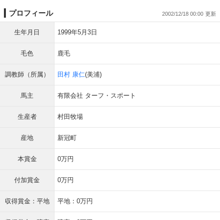
プロフィール
2002/12/18 00:00
生年月日
1999年5月3日
毛色
鹿毛
調教師（所属）
田村 康仁
(美浦)
馬主
有限会社 ターフ・スポート
生産者
村田牧場
産地
新冠町
本賞金
0万円
付加賞金
0万円
収得賞金：平地
平地：0万円