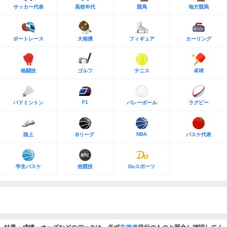
サッカー代表
高校年代
競馬
地方競馬
ボートレース
大相撲
フィギュア
カーリング
格闘技
ゴルフ
テニス
卓球
F1
バドミントン
バレーボール
ラグビー
NBA
陸上
Bリーグ
バスケ代表
学生バスケ
他競技
Doスポーツ