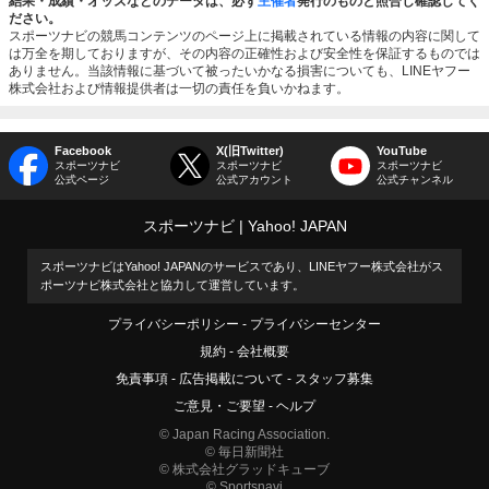
結果・成績・オッズなどのデータは、必ず
主催者
発行のものと照合し確認してく
ださい。
スポーツナビの競馬コンテンツのページ上に掲載されている情報の内容に関して
は万全を期しておりますが、その内容の正確性および安全性を保証するものでは
ありません。当該情報に基づいて被ったいかなる損害についても、LINEヤフー
株式会社および情報提供者は一切の責任を負いかねます。
Facebook
X(旧Twitter)
YouTube
スポーツナビ
スポーツナビ
スポーツナビ
公式ページ
公式アカウント
公式チャンネル
スポーツナビ
Yahoo! JAPAN
スポーツナビはYahoo! JAPANのサービスであり、LINEヤフー株式会社がス
ポーツナビ株式会社と協力して運営しています。
プライバシーポリシー
プライバシーセンター
規約
会社概要
免責事項
広告掲載について
スタッフ募集
ご意見・ご要望
ヘルプ
© Japan Racing Association.
© 毎日新聞社
© 株式会社グラッドキューブ
© Sportsnavi