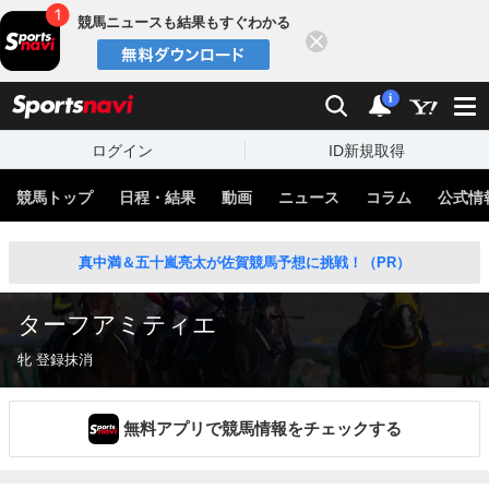
競馬ニュースも結果もすぐわかる
閉じる
スポーツナビ
検索
通知
i
ログイン
ID新規取得
競馬トップ
日程・結果
動画
ニュース
コラム
公式情
真中満＆五十嵐亮太が佐賀競馬予想に挑戦！（PR）
ターフアミティエ
牝 登録抹消
無料アプリで競馬情報をチェックする