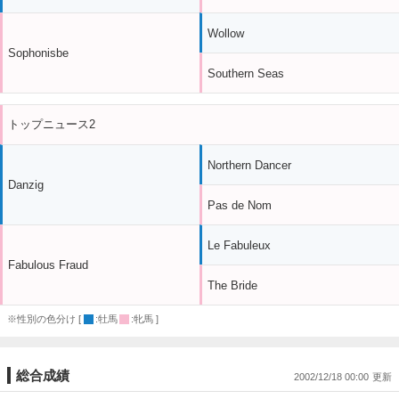
Wollow
Sophonisbe
Southern Seas
トップニュース2
Northern Dancer
Danzig
Pas de Nom
Le Fabuleux
Fabulous Fraud
The Bride
※性別の色分け [
:牡馬
:牝馬 ]
総合成績
2002/12/18 00:00