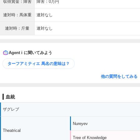
収得賞金：障害
障害：0万円
連対時：馬体重
連対なし
連対時：斤量
連対なし
Agent i に聞いてみよう
ターフアミティエ 馬名の意味は？
他の質問をしてみる
血統
ザグレブ
Nureyev
Theatrical
Tree of Knowledge