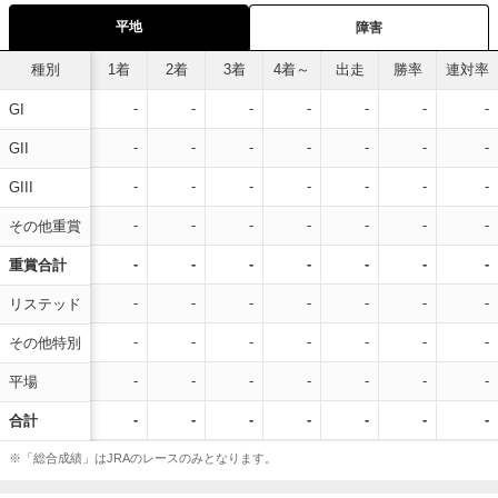
平地
障害
種別
1着
2着
3着
4着～
出走
勝率
連対率
-
-
-
-
-
-
-
GI
-
-
-
-
-
-
-
GII
-
-
-
-
-
-
-
GIII
-
-
-
-
-
-
-
その他重賞
-
-
-
-
-
-
-
重賞合計
-
-
-
-
-
-
-
リステッド
-
-
-
-
-
-
-
その他特別
-
-
-
-
-
-
-
平場
-
-
-
-
-
-
-
合計
※「総合成績」はJRAのレースのみとなります。