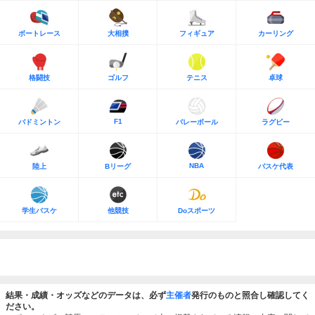
ボートレース
大相撲
フィギュア
カーリング
格闘技
ゴルフ
テニス
卓球
F1
バドミントン
バレーボール
ラグビー
NBA
陸上
Bリーグ
バスケ代表
学生バスケ
他競技
Doスポーツ
結果・成績・オッズなどのデータは、必ず
主催者
発行のものと照合し確認してく
ださい。