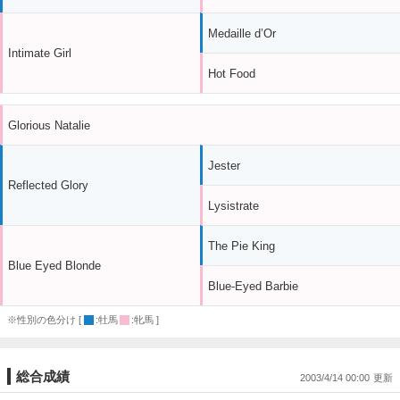
Medaille d’Or
Intimate Girl
Hot Food
Glorious Natalie
Jester
Reflected Glory
Lysistrate
The Pie King
Blue Eyed Blonde
Blue-Eyed Barbie
※性別の色分け [
:牡馬
:牝馬 ]
総合成績
2003/4/14 00:00