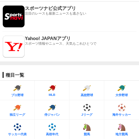
スポーツナビ公式アプリ
注目のレースも最新ニュースも逃さない
Yahoo! JAPANアプリ
スポーツ情報やニュース、天気もこれひとつで
種目一覧
MLB
プロ野球
高校野球
大学野球
独立リーグ
侍ジャパン
Jリーグ
海外サッカー
サッカー代表
高校年代
競馬
地方競馬