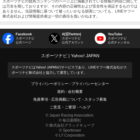
スポーツナビの競馬コンテンツのページ上に掲載されている情報の内容に関して
は万全を期しておりますが、その内容の正確性および安全性を保証するものでは
ありません。当該情報に基づいて被ったいかなる損害についても、LINEヤフー
株式会社および情報提供者は一切の責任を負いかねます。
Facebook
X(旧Twitter)
YouTube
スポーツナビ
スポーツナビ
スポーツナビ
公式ページ
公式アカウント
公式チャンネル
スポーツナビ
Yahoo! JAPAN
スポーツナビはYahoo! JAPANのサービスであり、LINEヤフー株式会社がス
ポーツナビ株式会社と協力して運営しています。
プライバシーポリシー
プライバシーセンター
規約
会社概要
免責事項
広告掲載について
スタッフ募集
ご意見・ご要望
ヘルプ
© Japan Racing Association.
© 毎日新聞社
© 株式会社グラッドキューブ
© Sportsnavi
© LY Corporation