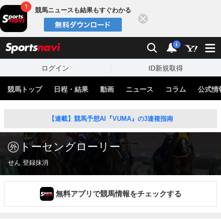
競馬ニュースも結果もすぐわかる
閉じる
スポーツナビ
検索
通知
i
ログイン
ID新規取得
競馬トップ
日程・結果
動画
ニュース
コラム
公式情
【連載】競馬予想AI『VUMA』の3連複指南
トーセングローリー
せん 登録抹消
無料アプリで競馬情報をチェックする