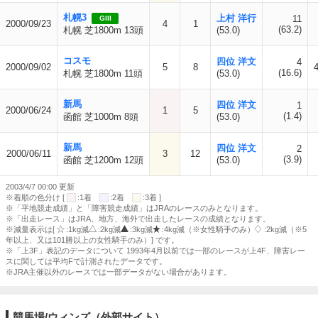
札幌3
上村 洋行
11
GIII
2000/09/23
4
1
(63.2)
札幌 芝1800m 13頭
(53.0)
コスモ
四位 洋文
4
2000/09/02
5
8
(16.6)
札幌 芝1800m 11頭
(53.0)
新馬
四位 洋文
1
2000/06/24
1
5
(1.4)
函館 芝1000m 8頭
(53.0)
新馬
四位 洋文
2
2000/06/11
3
12
(3.9)
函館 芝1200m 12頭
(53.0)
2003/4/7 00:00 更新
※着順の色分け [
:1着
:2着
:3着 ]
※「平地競走成績」と「障害競走成績」はJRAのレースのみとなります。
※「出走レース」はJRA、地方、海外で出走したレースの成績となります。
※減量表示は[
:1kg減
:2kg減
:3kg減
:4kg減（※女性騎手のみ）
:2kg減（※5
年以上、又は101勝以上の女性騎手のみ）] です。
※「上3F」表記のデータについて 1993年4月以前では一部のレースが上4F、障害レー
スに関しては平均Fで計測されたデータです。
※JRA主催以外のレースでは一部データがない場合があります。
競馬場/ウィンズ（外部サイト）