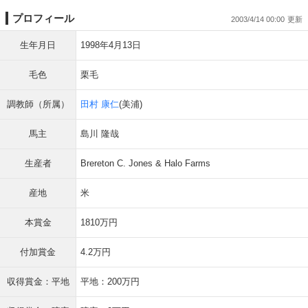
プロフィール
2003/4/14 00:00
生年月日
1998年4月13日
毛色
栗毛
調教師（所属）
田村 康仁
(美浦)
馬主
島川 隆哉
生産者
Brereton C. Jones & Halo Farms
産地
米
本賞金
1810万円
付加賞金
4.2万円
収得賞金：平地
平地：200万円