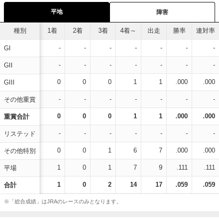
平地
障害
種別
1着
2着
3着
4着～
出走
勝率
連対率
-
-
-
-
-
-
-
GI
-
-
-
-
-
-
-
GII
0
0
0
1
1
.000
.000
GIII
-
-
-
-
-
-
-
その他重賞
0
0
0
1
1
.000
.000
重賞合計
-
-
-
-
-
-
-
リステッド
0
0
1
6
7
.000
.000
その他特別
1
0
1
7
9
.111
.111
平場
1
0
2
14
17
.059
.059
合計
※「総合成績」はJRAのレースのみとなります。