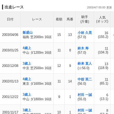
出走レース
2003/4/7 00:00
騎手
人気
日付
レース
着順
馬番
(オッズ)
(斤量)
飯盛山
小林 久晃
16
2003/04/06
15
13
(155.2)
福島 芝2000m 16頭
(57.0)
4歳上
鈴木 寿
11
2003/01/25
11
8
(104.3)
中山 ダ1200m 16頭
(57.0)
3歳上
鈴来 直人
13
2002/12/08
12
9
(118.9)
中京 芝2500m 16頭
(☆56.0)
4歳上
中舘 英二
11
2002/01/13
11
14
(65.1)
東京 ダ1600m 16頭
(56.0)
3歳上
村田 一誠
6
2001/12/22
9
1
(13.1)
中山 ダ1800m 16頭
(55.0)
3歳上
村田 一誠
8
2001/11/17
10
1