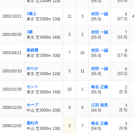
(53.4)
東京 芝2300m 12頭
(55.0)
3歳上
村田 一誠
6
2001/10/21
11
3
(27.2)
東京 芝2300m 13頭
(55.0)
3歳
村田 一誠
7
2001/05/20
5
2
(11.5)
東京 芝2400m 14頭
(55.0)
新緑賞
村田 一誠
8
2001/04/21
7
10
(17.6)
東京 芝2300m 10頭
(55.0)
ゆりか
村田 一誠
6
2001/02/10
5
11
(10.2)
東京 芝2400m 12頭
(55.0)
セント
蛯名 正義
2
2001/01/30
10
1
(5.3)
東京 芝1800m 14頭
(55.0)
ホープ
江田 照男
3
2000/12/24
9
8
(5.5)
中山 芝2000m 10頭
(54.0)
葉牡丹
蛯名 正義
3
2000/12/02
3
7
(9.9)
中山 芝2000m 13頭
(54.0)