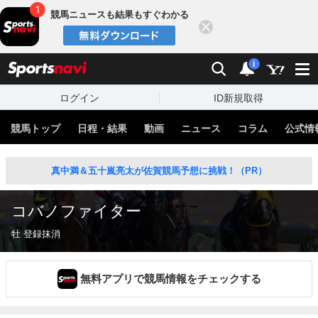
競馬ニュースも結果もすぐわかる
閉じる
スポーツナビ
検索
通知
i
ログイン
ID新規取得
競馬トップ
日程・結果
動画
ニュース
コラム
公式情
真中満＆五十嵐亮太が佐賀競馬予想に挑戦！（PR）
コバノファイター
牡 登録抹消
無料アプリで競馬情報をチェックする