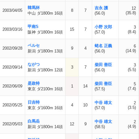
韓馬杯
吉永 護
12
2003/04/05
8
7
(35.8)
中山 ダ1800m 16頭
(56.0)
甲南S
小野 次郎
3
2003/03/16
15
7
(8.4)
阪神 ダ1800m 16頭
(57.0)
ペルセ
蛯名 正義
6
2002/09/28
9
4
(14.9)
新潟 ダ1800m 13頭
(56.0)
ながつ
柴田 善臣
3
2002/09/14
3
7
(5.5)
新潟 ダ1800m 12頭
(56.0)
是政特
柴田 善臣
5
2002/06/09
1
14
(7.4)
東京 ダ2100m 16頭
(57.5)
日吉特
中谷 雄太
2
2002/05/25
4
10
(3.5)
東京 ダ1600m 16頭
(57.0)
白馬岳
中谷 雄太
2
2002/05/03
12
9
(4.9)
新潟 ダ1800m 14頭
(58.5)