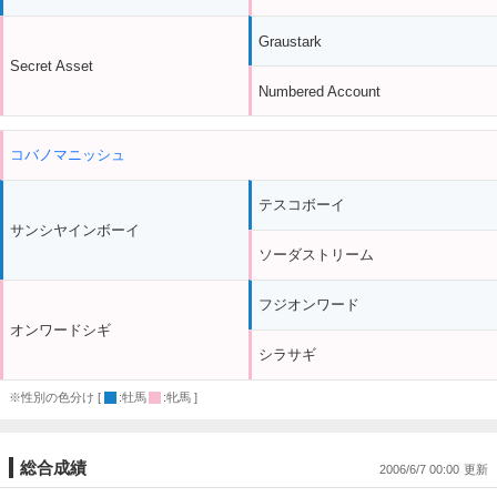
Graustark
Secret Asset
Numbered Account
コバノマニッシュ
テスコボーイ
サンシヤインボーイ
ソーダストリーム
フジオンワード
オンワードシギ
シラサギ
※性別の色分け [
:牡馬
:牝馬 ]
総合成績
2006/6/7 00:00