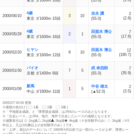
東京 ダ1600m 16頭
(55.0)
4歳
吉永 護
2
2000/06/10
3
10
(2.8)
東京 ダ1600m 15頭
(55.0)
4歳
田面木 博公
7
2000/05/28
2
1
(17.8)
東京 ダ1600m 16頭
(55.0)
ヒヤシ
田面木 博公
12
2000/02/20
8
10
(180.7)
東京 ダ1600m 12頭
(55.0)
バイオ
武 幸四郎
7
2000/01/30
7
5
(35.9)
京都 ダ1400m 9頭
(55.0)
新馬
中谷 雄太
2
2000/01/08
1
5
(3.5)
中山 ダ1800m 11頭
(▲52.0)
2005/2/7 00:00 更新
※着順の色分け [
:1着
:2着
:3着 ]
※「平地競走成績」と「障害競走成績」はJRAのレースのみとなります。
※「出走レース」はJRA、地方、海外で出走したレースの成績となります。
※減量表示は[
:1kg減
:2kg減
:3kg減
:4kg減（※女性騎手のみ）
:2kg減（※5
年以上、又は101勝以上の女性騎手のみ）] です。
※「上3F」表記のデータについて 1993年4月以前では一部のレースが上4F、障害レー