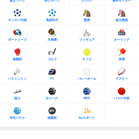
独立リーグ
侍ジャパン
Jリーグ
海外サッカー
サッカー代表
高校年代
競馬
地方競馬
ボートレース
大相撲
フィギュア
カーリング
格闘技
ゴルフ
テニス
卓球
F1
バドミントン
バレーボール
ラグビー
NBA
陸上
Bリーグ
バスケ代表
学生バスケ
他競技
Doスポーツ