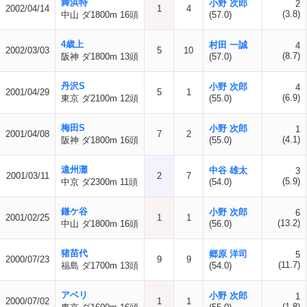
舞浜特
小野 次郎
2
2002/04/14
1
4
(3.8)
中山 ダ1800m 16頭
(57.0)
4歳上
村田 一誠
4
2002/03/03
5
10
(8.7)
阪神 ダ1800m 13頭
(57.0)
丹沢S
小野 次郎
4
2001/04/29
5
1
(6.9)
東京 ダ2100m 12頭
(55.0)
梅田S
小野 次郎
1
2001/04/08
7
2
(4.1)
阪神 ダ1800m 16頭
(55.0)
遠州灘
中谷 雄太
3
2001/03/11
2
7
(5.9)
中京 ダ2300m 11頭
(54.0)
鎌ケ谷
小野 次郎
6
2001/02/25
1
1
(13.2)
中山 ダ1800m 16頭
(56.0)
猪苗代
郷原 洋司
5
2000/07/23
9
9
(11.7)
福島 ダ1700m 13頭
(54.0)
アベリ
小野 次郎
1
2000/07/02
1
1
(1.8)