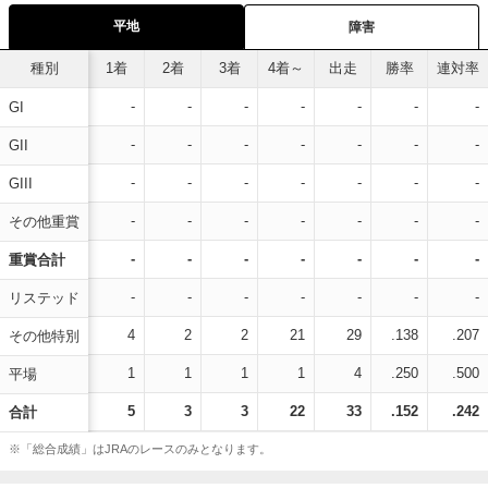
平地
障害
種別
1着
2着
3着
4着～
出走
勝率
連対率
-
-
-
-
-
-
-
GI
-
-
-
-
-
-
-
GII
-
-
-
-
-
-
-
GIII
-
-
-
-
-
-
-
その他重賞
-
-
-
-
-
-
-
重賞合計
-
-
-
-
-
-
-
リステッド
4
2
2
21
29
.138
.207
その他特別
1
1
1
1
4
.250
.500
平場
5
3
3
22
33
.152
.242
合計
※「総合成績」はJRAのレースのみとなります。