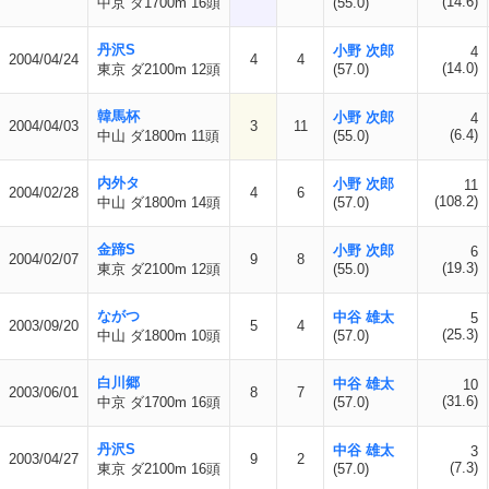
(14.6)
中京 ダ1700m 16頭
(55.0)
丹沢S
小野 次郎
4
2004/04/24
4
4
(14.0)
東京 ダ2100m 12頭
(57.0)
韓馬杯
小野 次郎
4
2004/04/03
3
11
(6.4)
中山 ダ1800m 11頭
(55.0)
内外タ
小野 次郎
11
2004/02/28
4
6
(108.2)
中山 ダ1800m 14頭
(57.0)
金蹄S
小野 次郎
6
2004/02/07
9
8
(19.3)
東京 ダ2100m 12頭
(55.0)
ながつ
中谷 雄太
5
2003/09/20
5
4
(25.3)
中山 ダ1800m 10頭
(57.0)
白川郷
中谷 雄太
10
2003/06/01
8
7
(31.6)
中京 ダ1700m 16頭
(57.0)
丹沢S
中谷 雄太
3
2003/04/27
9
2
(7.3)
東京 ダ2100m 16頭
(57.0)