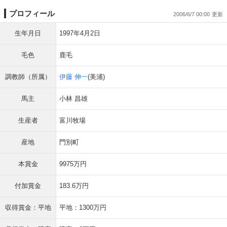
プロフィール
2006/6/7 00:00
生年月日
1997年4月2日
毛色
鹿毛
調教師（所属）
伊藤 伸一
(美浦)
馬主
小林 昌雄
生産者
富川牧場
産地
門別町
本賞金
9975万円
付加賞金
183.6万円
収得賞金：平地
平地：1300万円