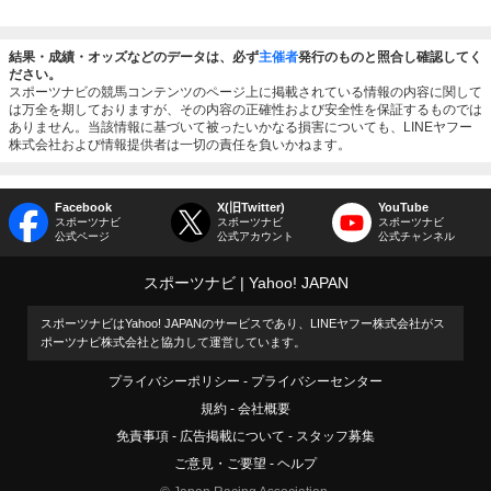
結果・成績・オッズなどのデータは、必ず
主催者
発行のものと照合し確認してく
ださい。
スポーツナビの競馬コンテンツのページ上に掲載されている情報の内容に関して
は万全を期しておりますが、その内容の正確性および安全性を保証するものでは
ありません。当該情報に基づいて被ったいかなる損害についても、LINEヤフー
株式会社および情報提供者は一切の責任を負いかねます。
Facebook
X(旧Twitter)
YouTube
スポーツナビ
スポーツナビ
スポーツナビ
公式ページ
公式アカウント
公式チャンネル
スポーツナビ
Yahoo! JAPAN
スポーツナビはYahoo! JAPANのサービスであり、LINEヤフー株式会社がス
ポーツナビ株式会社と協力して運営しています。
プライバシーポリシー
プライバシーセンター
規約
会社概要
免責事項
広告掲載について
スタッフ募集
ご意見・ご要望
ヘルプ