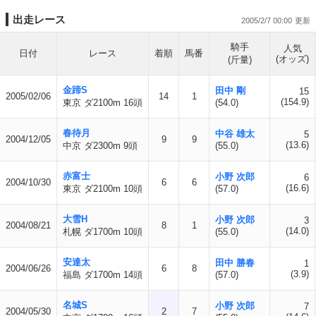
出走レース
2005/2/7 00:00
騎手
人気
日付
レース
着順
馬番
(オッズ)
(斤量)
金蹄S
田中 剛
15
2005/02/06
14
1
(154.9)
東京 ダ2100m 16頭
(54.0)
春待月
中谷 雄太
5
2004/12/05
9
9
(13.6)
中京 ダ2300m 9頭
(55.0)
赤富士
小野 次郎
6
2004/10/30
6
6
(16.6)
東京 ダ2100m 10頭
(57.0)
大雪H
小野 次郎
3
2004/08/21
8
1
(14.0)
札幌 ダ1700m 10頭
(55.0)
安達太
田中 勝春
1
2004/06/26
6
8
(3.9)
福島 ダ1700m 14頭
(57.0)
名城S
小野 次郎
7
2004/05/30
2
7