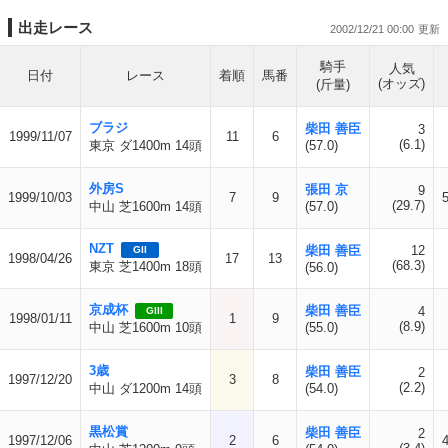
出走レース
2002/12/21 00:00
騎手
人気
日付
レース
着順
馬番
(オッズ)
(斤量)
ブラジ
柴田 善臣
3
1999/11/07
11
6
(6.1)
東京 ダ1400m 14頭
(57.0)
外房S
張田 京
9
1999/10/03
7
9
(29.7)
中山 芝1600m 14頭
(57.0)
NZT
柴田 善臣
12
GII
1998/04/26
17
13
(68.3)
東京 芝1400m 18頭
(56.0)
京成杯
柴田 善臣
4
GIII
1998/01/11
1
9
(8.9)
中山 芝1600m 10頭
(55.0)
3歳
柴田 善臣
2
1997/12/20
3
8
(2.2)
中山 ダ1200m 14頭
(54.0)
黒松賞
柴田 善臣
2
1997/12/06
2
6