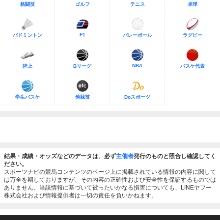
格闘技
ゴルフ
テニス
卓球
F1
バドミントン
バレーボール
ラグビー
NBA
陸上
Bリーグ
バスケ代表
学生バスケ
他競技
Doスポーツ
結果・成績・オッズなどのデータは、必ず
主催者
発行のものと照合し確認してく
ださい。
スポーツナビの競馬コンテンツのページ上に掲載されている情報の内容に関して
は万全を期しておりますが、その内容の正確性および安全性を保証するものでは
ありません。当該情報に基づいて被ったいかなる損害についても、LINEヤフー
株式会社および情報提供者は一切の責任を負いかねます。