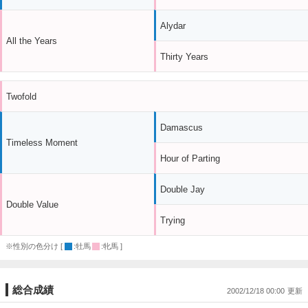
Alydar
All the Years
Thirty Years
Twofold
Damascus
Timeless Moment
Hour of Parting
Double Jay
Double Value
Trying
※性別の色分け [
:牡馬
:牝馬 ]
総合成績
2002/12/18 00:00