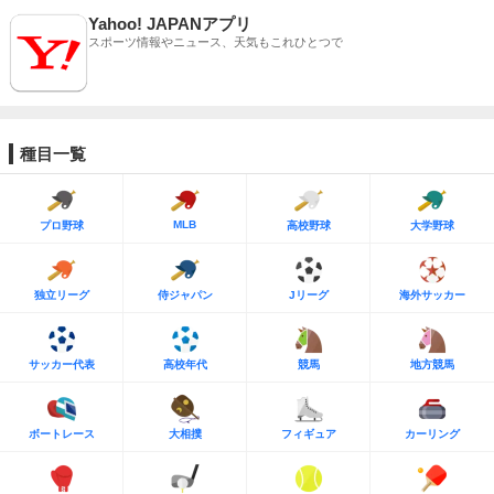
Yahoo! JAPANアプリ
スポーツ情報やニュース、天気もこれひとつで
種目一覧
MLB
プロ野球
高校野球
大学野球
独立リーグ
侍ジャパン
Jリーグ
海外サッカー
サッカー代表
高校年代
競馬
地方競馬
ボートレース
大相撲
フィギュア
カーリング