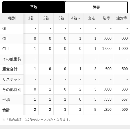
平地
障害
種別
1着
2着
3着
4着～
出走
勝率
連対率
-
-
-
-
-
-
-
GI
0
0
0
1
1
.000
.000
GII
1
0
0
0
1
1.000
1.000
GIII
-
-
-
-
-
-
-
その他重賞
1
0
0
1
2
.500
.500
重賞合計
-
-
-
-
-
-
-
リステッド
0
1
0
2
3
.000
.333
その他特別
1
1
1
0
3
.333
.667
平場
2
2
1
3
8
.250
.500
合計
※「総合成績」はJRAのレースのみとなります。