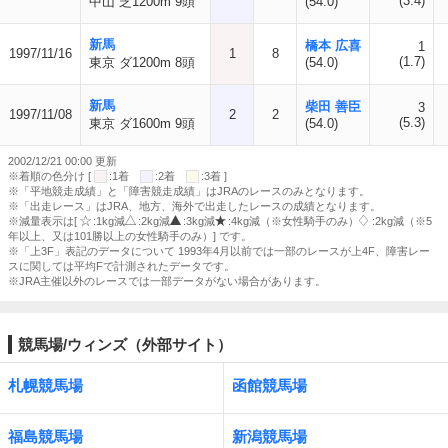
(3.4)
中山 芝1200m 9頭
(54.0)
新馬
橋本 広喜
1
1997/11/16
1
8
(1.7)
東京 ダ1200m 8頭
(54.0)
新馬
柴田 善臣
3
1997/11/08
2
2
(5.3)
東京 ダ1600m 9頭
(54.0)
2002/12/21 00:00 更新
※着順の色分け [
:1着
:2着
:3着 ]
※「平地競走成績」と「障害競走成績」はJRAのレースのみとなります。
※「出走レース」はJRA、地方、海外で出走したレースの成績となります。
※減量表示は[
:1kg減
:2kg減
:3kg減
:4kg減（※女性騎手のみ）
:2kg減（※5
年以上、又は101勝以上の女性騎手のみ）] です。
※「上3F」表記のデータについて 1993年4月以前では一部のレースが上4F、障害レー
スに関しては平均Fで計測されたデータです。
※JRA主催以外のレースでは一部データがない場合があります。
競馬場/ウィンズ（外部サイト）
札幌競馬場
函館競馬場
福島競馬場
新潟競馬場