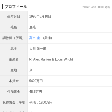
プロフィール
2002/12/18 00:00
生年月日
1995年5月18日
毛色
鹿毛
調教師（所属）
高市 圭二
(美浦)
馬主
大川 栄一郎
生産者
R. Alex Rankin & Louis Wright
産地
米
本賞金
5420万円
付加賞金
48.5万円
収得賞金：平地
平地：1200万円