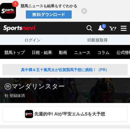
競馬ニュースも結果もすぐわかる
閉じる
スポーツナビ
検索
通知
i
ログイン
ID新規取得
競馬トップ
日程・結果
動画
ニュース
コラム
公式情
真中満＆五十嵐亮太が佐賀競馬予想に挑戦！（PR）
マンダリンスター
牡 登録抹消
先週的中! AIが平安エルムSを大予想